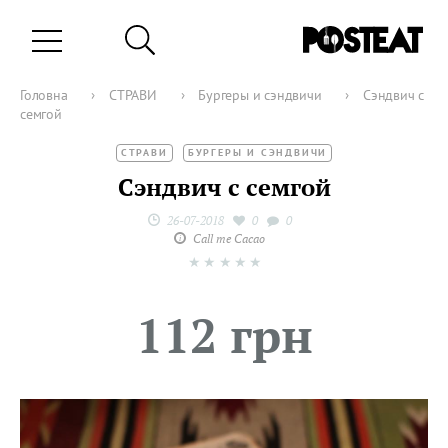
Головна
›
СТРАВИ
›
Бургеры и сэндвичи
›
Сэндвич с
семгой
СТРАВИ
БУРГЕРЫ И СЭНДВИЧИ
Сэндвич с семгой
26-07-2018
0
0
Call me Cacao
★
★
★
★
★
112 грн