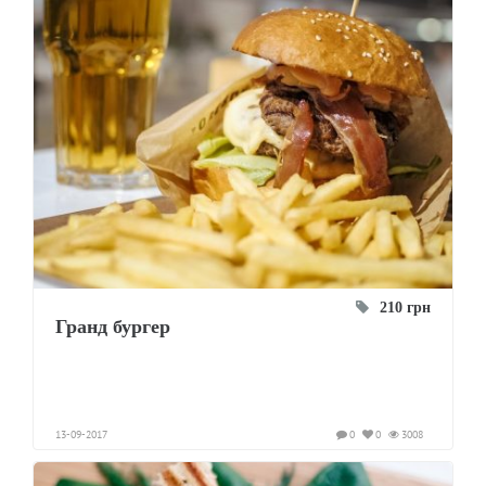
210 грн
Гранд бургер
13-09-2017
0
0
3008