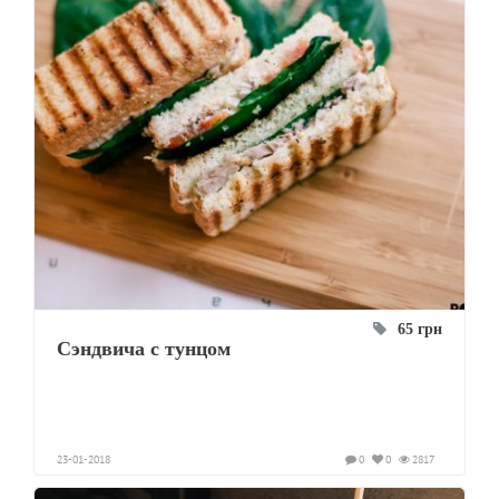
65 грн
Сэндвича с тунцом
23-01-2018
0
0
2817