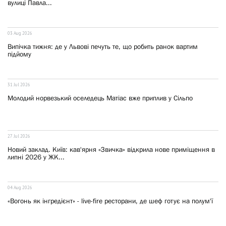
вулиці Павла...
03 Aug 2026
Випічка тижня: де у Львові печуть те, що робить ранок вартим
підйому
31 Jul 2026
Молодий норвезький оселедець Матіас вже приплив у Сільпо
27 Jul 2026
Новий заклад. Київ: кав'ярня «Звичка» відкрила нове приміщення в
липні 2026 у ЖК...
04 Aug 2026
«Вогонь як інгредієнт» - live-fire ресторани, де шеф готує на полум'ї