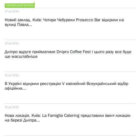
ПАРТНЕРСЬКИЙ МАТЕРІАЛ
27 Jul 2026
Новий заклад. Київ: Чотири Чебуреки Prosecco Bar відкрили на
вулиці Павла...
23 Jul 2026
Дніпро вдруге прийматиме Dnipro Coffee Fest і цього разу все буде
ще масштабніше
16 Jul 2026
В Україні відкрили реєстрацію V ювілейний Всеукраїнський відбір
офіційних...
10 Jul 2026
Нова локація. Київ: La Famiglia Catering представили івент-локацію
на березі Дніпра...