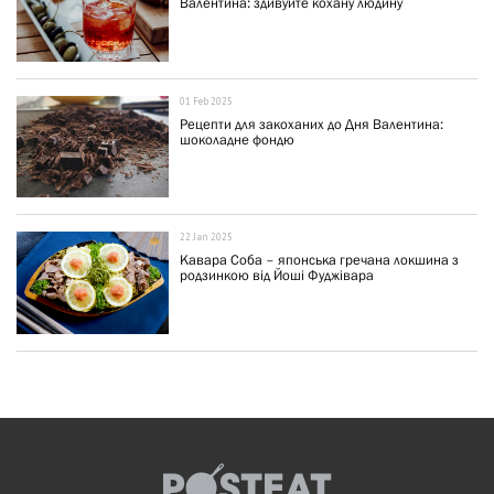
Валентина: здивуйте кохану людину
01 Feb 2025
Рецепти для закоханих до Дня Валентина:
шоколадне фондю
22 Jan 2025
Кавара Соба – японська гречана локшина з
родзинкою від Йоші Фуджівара