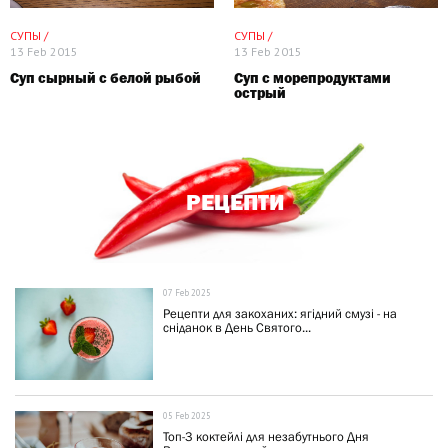
СУПЫ /
СУПЫ /
13 Feb 2015
13 Feb 2015
Суп сырный с белой рыбой
Суп с морепродуктами
острый
РЕЦЕПТИ
07 Feb 2025
Рецепти для закоханих: ягідний смузі - на
сніданок в День Святого...
05 Feb 2025
Топ-3 коктейлі для незабутнього Дня