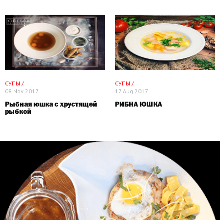
СУПЫ /
СУПЫ /
08 Nov 2017
17 Aug 2017
Рыбная юшка с хрустящей
РИБНА ЮШКА
рыбкой