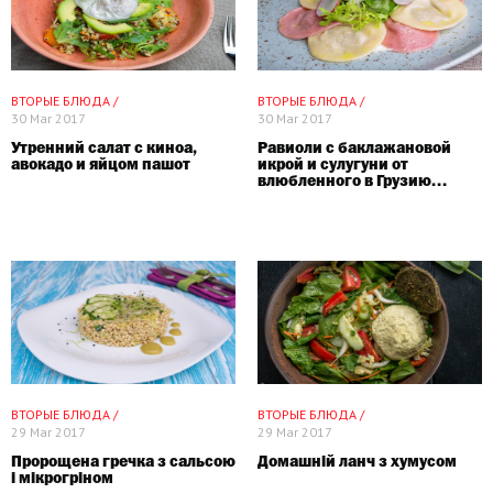
ВТОРЫЕ БЛЮДА /
ВТОРЫЕ БЛЮДА /
30 Mar 2017
30 Mar 2017
Утренний салат с киноа,
Равиоли с баклажановой
авокадо и яйцом пашот
икрой и сулугуни от
влюбленного в Грузию...
ВТОРЫЕ БЛЮДА /
ВТОРЫЕ БЛЮДА /
29 Mar 2017
29 Mar 2017
Пророщена гречка з сальсою
Домашній ланч з хумусом
і мікрогріном