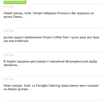
ПАРТНЕРСЬКИЙ МАТЕРІАЛ
27 Jul 2026
Новий заклад. Київ: Чотири Чебуреки Prosecco Bar відкрили на
вулиці Павла...
23 Jul 2026
Дніпро вдруге прийматиме Dnipro Coffee Fest і цього разу все буде
ще масштабніше
16 Jul 2026
В Україні відкрили реєстрацію V ювілейний Всеукраїнський відбір
офіційних...
10 Jul 2026
Нова локація. Київ: La Famiglia Catering представили івент-локацію
на березі Дніпра...