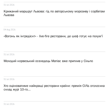
31 Jul 2026
Крижаний маршрут Львова: гід по авторському морозиву і сорбетам
Львова
04 Aug 2026
«Вогонь як інгредієнт» - live-fire ресторани, де шеф готує на полум'ї
31 Jul 2026
Молодий норвезький оселедець Матіас вже приплив у Сільпо
31 Jul 2026
Хто оцінюватиме найкращі ресторани країни: премія СІЛЬ оголосила
склад журі 10-го...
31 Jul 2026