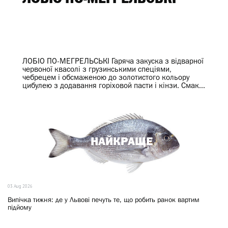
ЛОБІО ПО-МЕГРЕЛЬСЬКІ Гаряча закуска з відварної
червоної квасолі з грузинськими спеціями,
чебрецем і обсмаженою до золотистого кольору
цибулею з додавання горіховой пасти і кінзи. Смак...
НАЙКРАЩЕ
03 Aug 2026
Випічка тижня: де у Львові печуть те, що робить ранок вартим
підйому