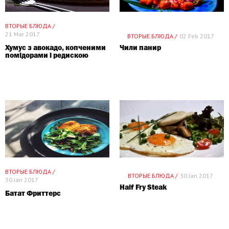
ВТОРЫЕ БЛЮДА /
21 Mar 2017
ВТОРЫЕ БЛЮДА /
02 Feb 2017
Хумус з авокадо, копченими
Чили панир
помідорами і редискою
ВТОРЫЕ БЛЮДА /
ВТОРЫЕ БЛЮДА /
30 Jan 2017
30 Jan 2017
Half Fry Steak
Батат Фриттерс