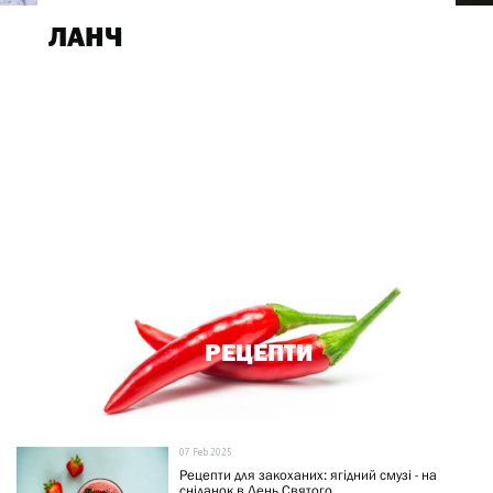
ЛАНЧ
РЕЦЕПТИ
07 Feb 2025
Рецепти для закоханих: ягідний смузі - на
сніданок в День Святого...