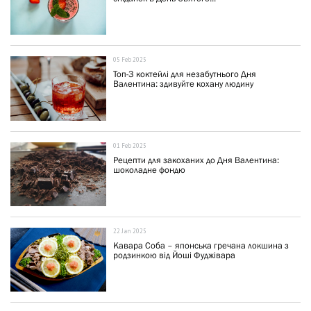
05 Feb 2025
Топ-3 коктейлі для незабутнього Дня
Валентина: здивуйте кохану людину
01 Feb 2025
Рецепти для закоханих до Дня Валентина:
шоколадне фондю
22 Jan 2025
Кавара Соба – японська гречана локшина з
родзинкою від Йоші Фуджівара