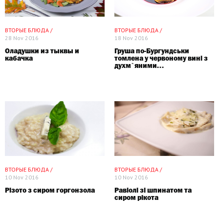
ВТОРЫЕ БЛЮДА /
ВТОРЫЕ БЛЮДА /
28 Nov 2016
18 Nov 2016
Оладушки из тыквы и
Груша по-Бургундськи
кабачка
томлена у червоному вині з
духм`яними...
ВТОРЫЕ БЛЮДА /
ВТОРЫЕ БЛЮДА /
10 Nov 2016
10 Nov 2016
Різото з сиром горгонзола
Равіолі зі шпинатом та
сиром рікота