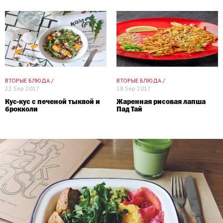
ВТОРЫЕ БЛЮДА /
ВТОРЫЕ БЛЮДА /
22 Sep 2017
18 Sep 2017
Кус-кус с печеной тыквой и
Жаренная рисовая лапша
брокколи
Пад Тай