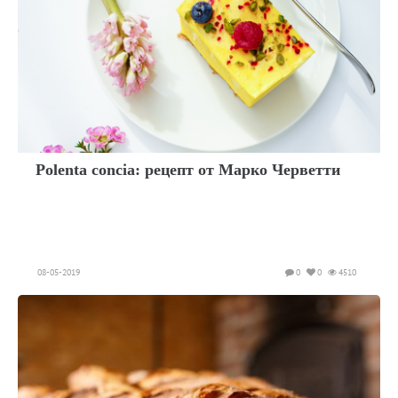
Polenta concia: рецепт от Марко Черветти
08-05-2019
0
0
4510