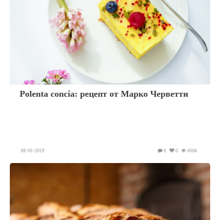
Polenta concia: рецепт от Марко Черветти
08-05-2019
0
0
4506