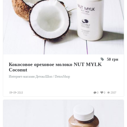
50 грн
Кокосовое ореховое молоко NUT MYLK
Coconut
Интернет-магазин ДетоксШоп / DetoxShop
09-09-2015
0
0
2507