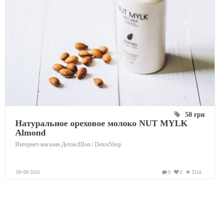
50 грн
Натуральное ореховое молоко NUT MYLK
Almond
Интернет-магазин ДетоксШоп / DetoxShop
09-09-2015
0
0
2516