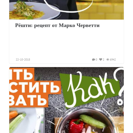
Рёшти: рецепт от Марко Черветти
22-10-2018
0
2
6942