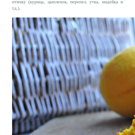
птичку (курица, цыпленок, перепел, утка, индейка и
тд.).