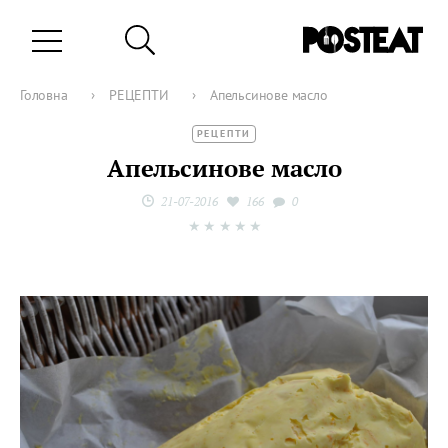
Головна
›
РЕЦЕПТИ
›
Апельсинове масло
РЕЦЕПТИ
Апельсинове масло
21-07-2016
166
0
★
★
★
★
★