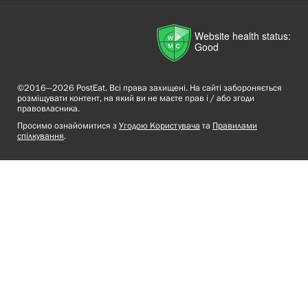
Website health status:
Good
©2016—2026 PostEat. Всі права захищені. На сайті забороняється
розміщувати контент, на який ви не маєте прав і / або згоди
правовласника.
Просимо ознайомитися з
Угодою Користувача
та
Правилами
спілкування
.