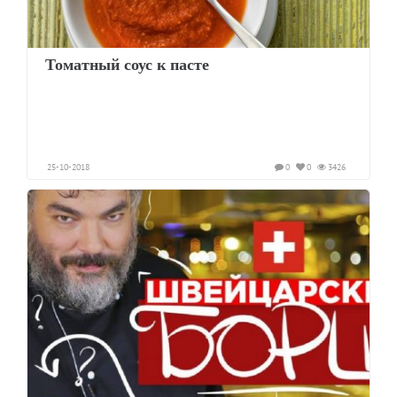
Томатный соус к пасте
25-10-2018
0
0
3426