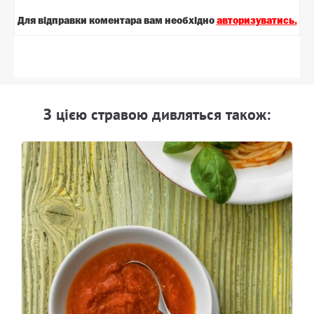
Для вiдправки коментара вам необхiдно
авторизуватись.
З цiєю стравою дивляться також: