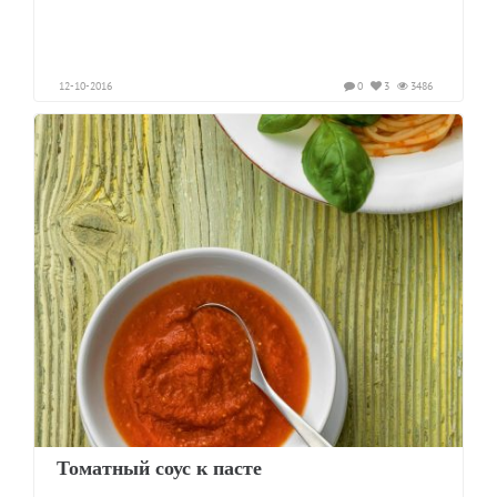
12-10-2016
0
3
3486
Томатный соус к пасте