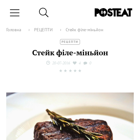
Головна
›
РЕЦЕПТИ
›
Стейк філе-міньйон
РЕЦЕПТИ
Стейк філе-міньйон
20-07-2016
4
0
★
★
★
★
★