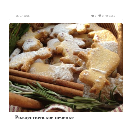
26-07-2016
0
0
3655
Рождественское печенье