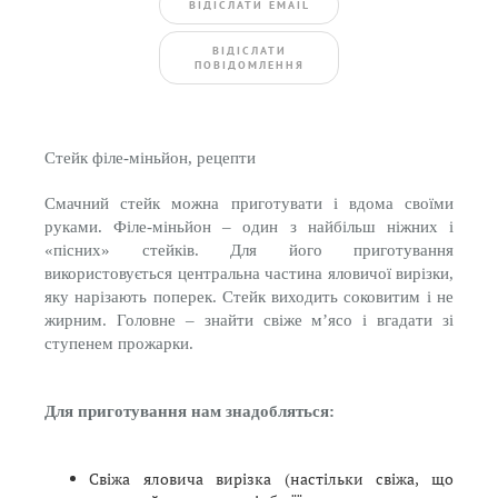
ВIДIСЛАТИ EMAIL
BIДIСЛАТИ
ПОВIДОМЛЕННЯ
Стейк філе-міньйон, рецепти
Смачний стейк можна приготувати і вдома своїми
руками. Філе-міньйон – один з найбільш ніжних і
«пісних» стейків. Для його приготування
використовується центральна частина яловичої вирізки,
яку нарізають поперек. Стейк виходить соковитим і не
жирним. Головне – знайти свіже м’ясо і вгадати зі
ступенем прожарки.
Для приготування нам знадобляться:
Свіжа яловича вирізка (настільки свіжа, що