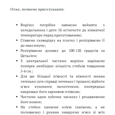
Отже, почнемо приготування:
Вирізку потрібно завчасно вийняти з
холодильника і дати їй остигнути до кімнатної
температури перед приготуванням;
Ставимо сковорідку на плитку і розігріваємо її
до максимуму;
Розігріваємо духовку до 100-120 градусів за
Цельсієм;
З центральної частини вирізки нарізаємо
поперек необхідну кількість стейків товщиною
5-6 см.;
Для ще більшої м’якості та ніжності можна
легенько (але справді легенько і трошки) відбити
м'ясо кухонним молоточком, попередньо
накривши його харчовою плівкою;
Чистимо один зубочок часнику і роздавлюємо
його ножем;
На стейки капаємо олією (капаємо, а не
поливаємо) і руками змащуємо м'ясо зі всіх