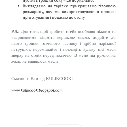
пустить трошки соку – це нормально;
Викладаємо на тарілку, прикрашаємо гілочкою
розмарину, яку ми використовували в процесі
приготування і подаємо до столу.
P.S.:
Для того, щоб зробити стейк особливо ніжним та
«вершковим» візьміть вершкове масло, додайте до
нього трошки товченого часнику і дрібно нарізаної
петрушки, перемішайте і покладіть кульку цієї маси
зверху на стейк перед подачею. В мене під рукою, на
жаль, не виявилося масла.
Смачного Вам від KULIKCOOK!
www.kulikcook.blogspot.com