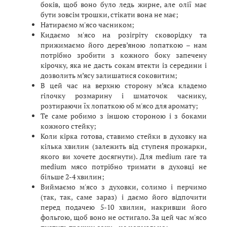
боків, щоб воно було ледь жирне, але олії має
бути зовсім трошки, стікати вона не має;
Натираємо м'ясо часником;
Кидаємо м'ясо на розігріту сковорідку та
прижимаємо його дерев’яною лопаткою – нам
потрібно зробити з кожного боку запечену
кірочку, яка не дасть сокам втекти із середини і
дозволить м’ясу залишатися соковитим;
В цей час на верхню сторону м’яса кладемо
гілочку розмарину і шматочок часнику,
розтираючи їх лопаткою об м'ясо для аромату;
Те саме робимо з іншою стороною і з боками
кожного стейку;
Коли кірка готова, ставимо стейки в духовку на
кілька хвилин (залежить від ступеня прожарки,
якого ви хочете досягнути). Для medium rare та
medium мясо потрібно тримати в духовці не
більше 2-4 хвилин;
Виймаємо м'ясо з духовки, солимо і перчимо
(так, так, саме зараз) і даємо його відпочити
перед подачею 5-10 хвилин, накривши його
фольгою, щоб воно не остигало. За цей час м'ясо