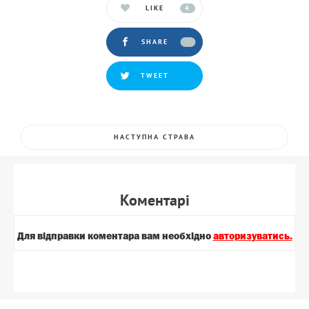
LIKE
4
SHARE
TWEET
НАСТУПНА СТРАВА
Коментарi
Для вiдправки коментара вам необхiдно
авторизуватись.