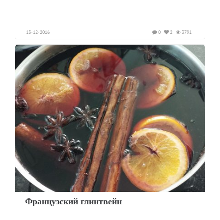
13-12-2016
0
2
3791
Французский глинтвейн