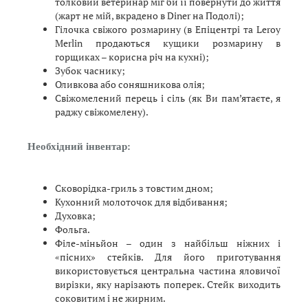
толковий ветеринар міг би її повернути до життя
(жарт не мій, вкрадено в Diner на Подолі);
Гілочка свіжого розмарину (в Епіцентрі та Leroy
Merlin продаються кущики розмарину в
горщиках – корисна річ на кухні);
Зубок часнику;
Оливкова або соняшникова олія;
Свіжомелений перець і сіль (як Ви пам’ятаєте, я
раджу свіжомелену).
Необхідний інвентар:
Сковорідка-гриль з товстим дном;
Кухонний молоточок для відбивання;
Духовка;
Фольга.
Філе-міньйон – один з найбільш ніжних і
«пісних» стейків. Для його приготування
використовується центральна частина яловичої
вирізки, яку нарізають поперек. Стейк виходить
соковитим і не жирним.