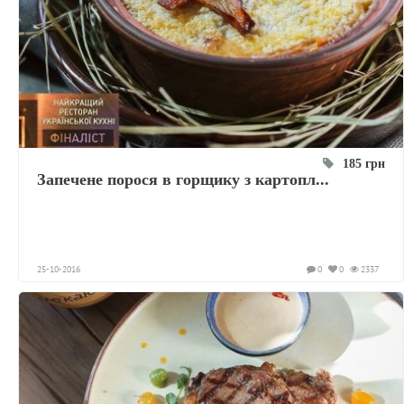
185 грн
Запечене порося в горщику з картопл...
25-10-2016
0
0
2337