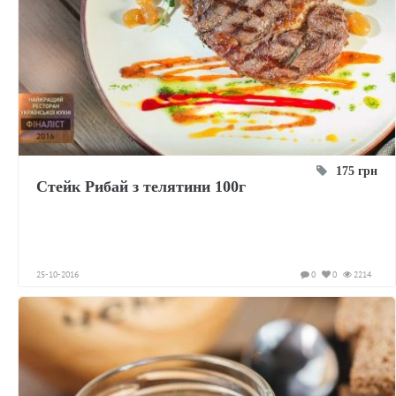
175 грн
Стейк Рибай з телятини 100г
25-10-2016
0
0
2214