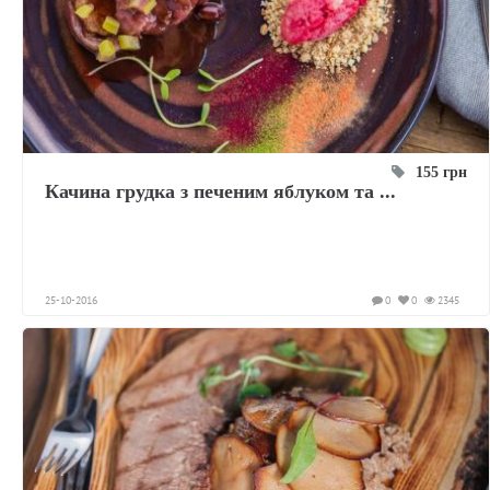
155 грн
Качина грудка з печеним яблуком та ...
25-10-2016
0
0
2345