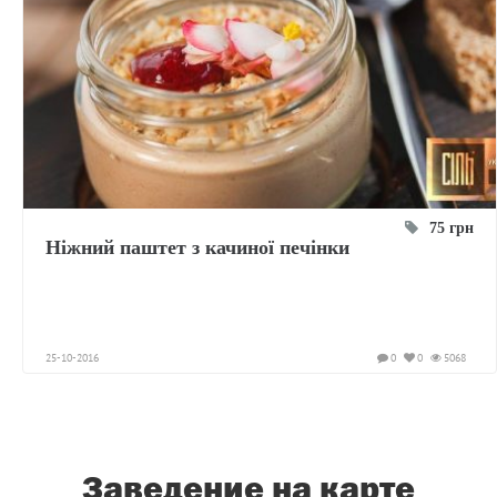
75 грн
Ніжний паштет з качиної печінки
25-10-2016
0
0
5068
Заведение на карте