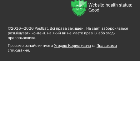
Website health status:
Good
©2016—2026 PostEat. Всі права захищені. На сайті забороняється
розміщувати контент, на який ви не маєте прав і / або згоди
правовласника.
Просимо ознайомитися з
Угодою Користувача
та
Правилами
спілкування
.