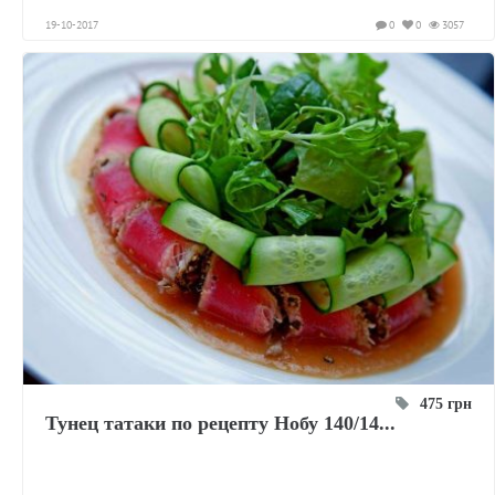
19-10-2017
0
0
3057
475 грн
Тунец татаки по рецепту Нобу 140/14...