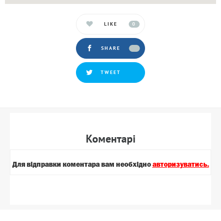
LIKE
0
SHARE
TWEET
Коментарi
Для вiдправки коментара вам необхiдно
авторизуватись.