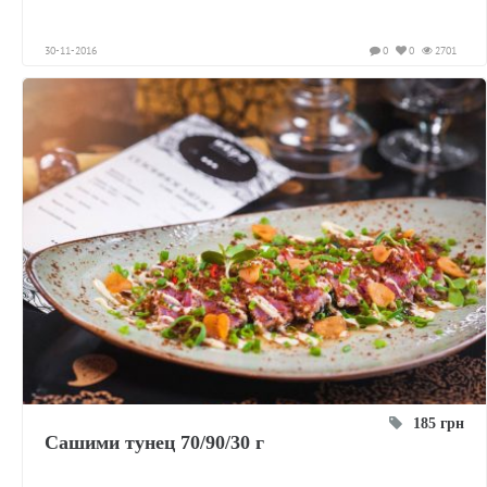
30-11-2016
0
0
2701
185 грн
Сашими тунец 70/90/30 г