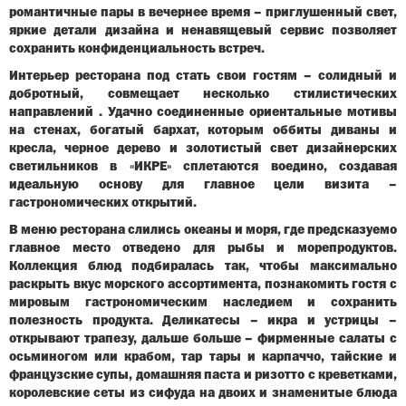
романтичные пары в вечернее время – приглушенный свет,
яркие детали дизайна и ненавящевый сервис позволяет
сохранить конфиденциальность встреч.
Интерьер ресторана под стать свои гостям – солидный и
добротный, совмещает несколько стилистических
направлений . Удачно соединенные ориентальные мотивы
на стенах, богатый бархат, которым оббиты диваны и
кресла, черное дерево и золотистый свет дизайнерских
светильников в «ИКРЕ» сплетаются воедино, создавая
идеальную основу для главное цели визита –
гастрономических открытий.
В меню ресторана слились океаны и моря, где предсказуемо
главное место отведено для рыбы и морепродуктов.
Коллекция блюд подбиралась так, чтобы максимально
раскрыть вкус морского ассортимента, познакомить гостя с
мировым гастрономическим наследием и сохранить
полезность продукта. Деликатесы – икра и устрицы –
открывают трапезу, дальше больше – фирменные салаты с
осьминогом или крабом, тар тары и карпаччо, тайские и
французские супы, домашняя паста и ризотто с креветками,
королевские сеты из сифуда на двоих и знаменитые блюда