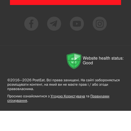
Website health status:
Good
©2016—2026 PostEat. Всі права захищені. На сайті забороняється
розміщувати контент, на який ви не маєте прав і / або згоди
правовласника.
Просимо ознайомитися з
Угодою Користувача
та
Правилами
спілкування
.