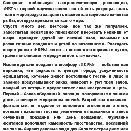
Совершив небольшую гастрономическую революцию,
«ИКРА»
первой научила своих гостей есть устрицы, знать
толк в морепродуктах, ценить свежесть и вкусовые качества
рыбы, которую привозят со всего мира.
Спустя много лет, ресторан все так же популярен,
завсегдатаи неизменно приезжают пробовать новинки от
шефа, приводят друзей на свежий улов, любимых на
романтичные свидания и детей за витаминами. Разгадать
секрет успеха «ИКРЫ» легко – постоянство сервиса и кухни,
грамотная локация и продуманность в мелочах.
«ИКРЫ»
Именно детали создают атмосферу
— собственная
парковка, что редкость в центре города, услужливость
официантов, которые знают постоянных гостей в лицо и
заранее предугадывают заказ, комфорт и уют трех залов,
каждый из которых предполагает свое настроение и цель.
Первый – более обеденный, освещен панорамными окнами
днем, а вечером мерцанием свечей. Второй зал называют
фонтанным, он отделен от основного стеклянной стеной,
которая позволяет гостям уединенно отпраздновать здесь
семейный праздник или день рождения. Журчание
фонтанов дополняет камерность пространства. Последний
же зал выбирают деловые люди для бизнес встреч днем или