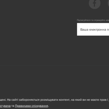
Підписуйтеся та отримуйте но
ні. На сайті забороняється розміщувати контент, на який ви не маєте прав і 
стувача
та
Правилами спілкування
.