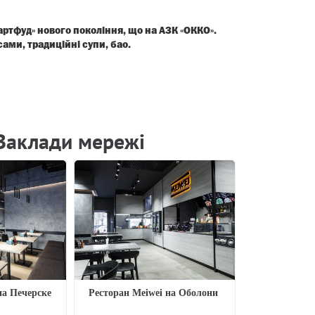
ртфуд» нового покоління, що на АЗК «ОККО».
сами, традиційні супи, бао.
Заклади мережi
на Печерске
Ресторан Meiwei на Оболони