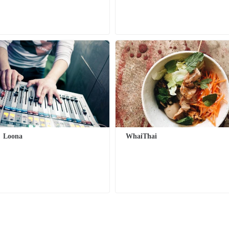
Loona
WhaiThai