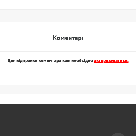
Коментарi
Для вiдправки коментара вам необхiдно
авторизуватись.