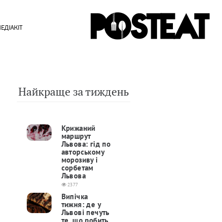
ЕДІАКІТ
Найкраще за тиждень
Крижаний
маршрут
Львова: гід по
авторському
морозиву і
сорбетам
Львова
2377
Випічка
тижня: де у
Львові печуть
те, що робить