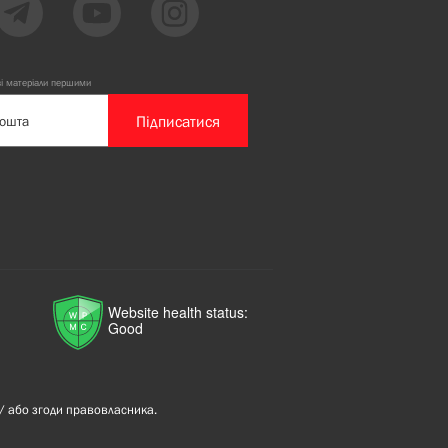
ві матеріали першими
Підписатися
Website health status:
Good
/ або згоди правовласника.