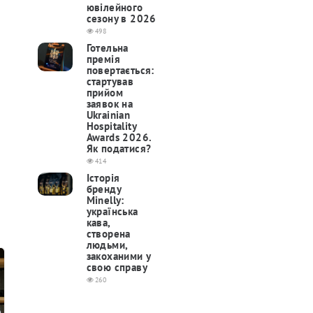
ювілейного
сезону в 2026
498
Готельна
премія
повертається:
cтартував
прийом
заявок на
Ukrainian
Hospitality
Awards 2026.
Як податися?
414
Історія
бренду
Minelly:
українська
кава,
створена
людьми,
закоханими у
свою справу
260