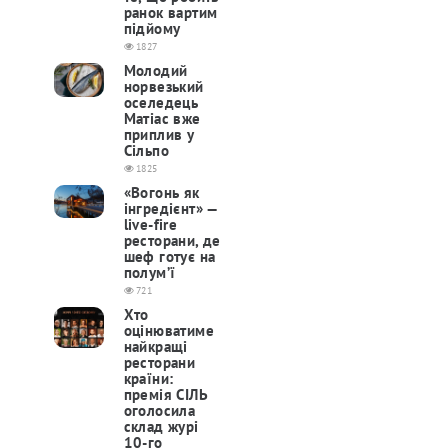
ранок вартим
підйому
1827
Молодий
норвезький
оселедець
Матіас вже
приплив у
Сільпо
1825
«Вогонь як
інгредієнт» —
live-fire
ресторани, де
шеф готує на
полум’ї
721
Хто
оцінюватиме
найкращі
ресторани
країни:
премія СІЛЬ
оголосила
склад журі
10-го