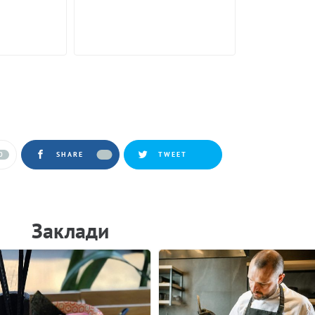
0
SHARE
TWEET
Заклади