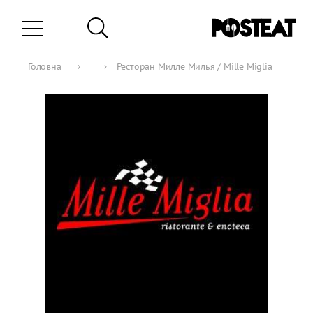
Головна
›
›
Ресторан Милле Милья / Mille Miglia