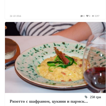
26-10-2016
0
0
3297
250 грн
Ризотто с шафраном, цукини и пармск...