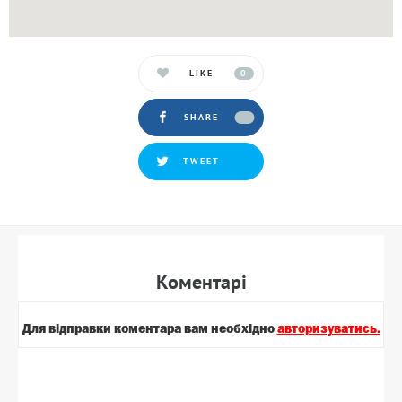
LIKE
0
SHARE
TWEET
Коментарi
Для вiдправки коментара вам необхiдно
авторизуватись.