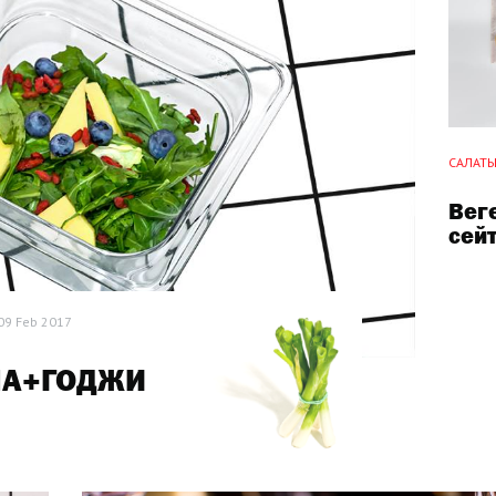
САЛАТЫ
Вег
сей
09 Feb 2017
ЛА+ГОДЖИ