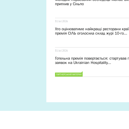
приплив у Сільпо
31 Jul 2026
Хто оцінюватиме найкращі ресторани краї
премія СІЛЬ оголосила склад журі 10-го...
31 Jul 2026
Готельна премія повертається: cтартував
заявок на Ukrainian Hospitality...
ПАРТНЕРСЬКИЙ МАТЕРІАЛ