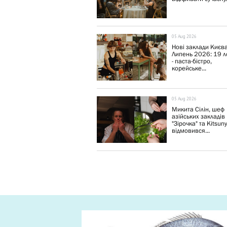
05 Aug 2026
Нові заклади Києва
Липень 2026: 19 л
- паста-бістро,
корейське...
05 Aug 2026
Микита Сілін, шеф
азійських закладів
"Зірочка" та Kitsun
відмовився...