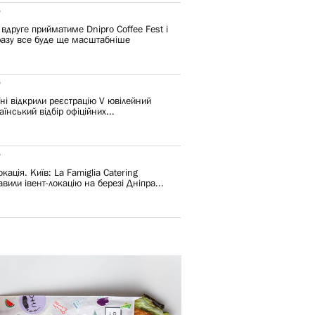
6
 вдруге прийматиме Dnipro Coffee Fest і
разу все буде ще масштабніше
6
їні відкрили реєстрацію V ювілейний
їнський відбір офіційних...
6
кація. Київ: La Famiglia Catering
вили івент-локацію на березі Дніпра...