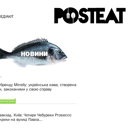
ЕДІАКІТ
НОВИНИ
26
 бренду Minelly: українська кава, створена
, закоханими у свою справу
КИЙ МАТЕРІАЛ
6
заклад. Київ: Чотири Чебуреки Prosecco
крили на вулиці Павла...