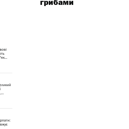
грибами
вові
ють
як...
великий
і
...
рпати:
овжує
..