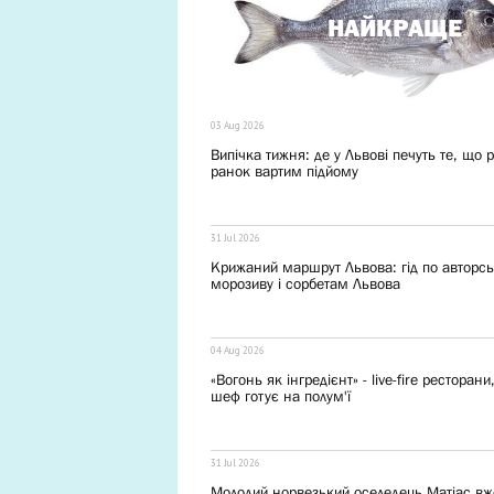
НАЙКРАЩЕ
03 Aug 2026
Випічка тижня: де у Львові печуть те, що 
ранок вартим підйому
31 Jul 2026
Крижаний маршрут Львова: гід по авторс
морозиву і сорбетам Львова
04 Aug 2026
«Вогонь як інгредієнт» - live-fire ресторани
шеф готує на полум'ї
31 Jul 2026
Молодий норвезький оселедець Матіас вж