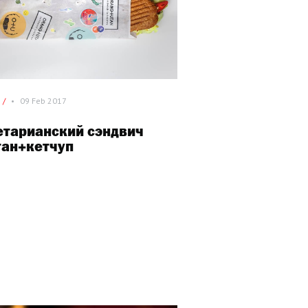
 /
•
09 Feb 2017
етарианский сэндвич
тан+кетчуп