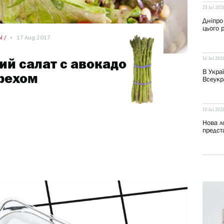
23 Jul 202
Дніпро
цього 
 /
•
17 Aug 2017
16 Jul 202
ий салат с авокадо
В Укра
рехом
Всеукра
10 Jul 202
Нова ло
предста