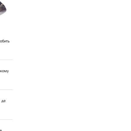
робить
ькому
, де
е