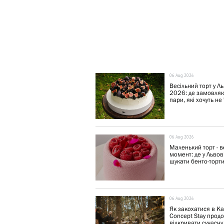
06 Aug 2026
Весільний торт у Ль
2026: де замовля
пари, які хочуть не "
06 Aug 2026
Маленький торт - 
момент: де у Львов
шукати бенто-торти,
06 Aug 2026
Як закохатися в Ка
Concept Stay прод
відкривати сучасну.