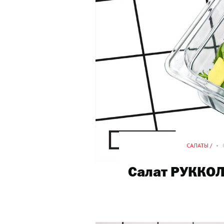
САЛАТЫ /
•
Салат РУККО