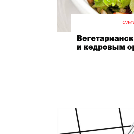
САЛАТЫ
Вегетарианск
и кедровым о