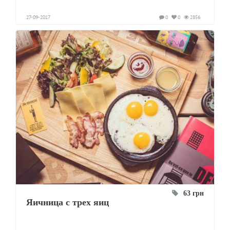
27-09-2017
0
0
2856
63 грн
Яичница с трех яиц