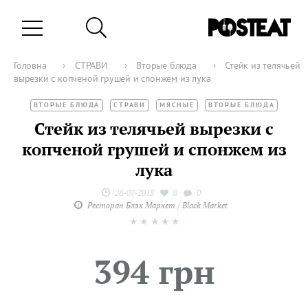
Головна
›
СТРАВИ
›
Вторые блюда
›
Стейк из телячьей
вырезки с копченой грушей и спонжем из лука
ВТОРЫЕ БЛЮДА
СТРАВИ
МЯСНЫЕ
ВТОРЫЕ БЛЮДА
Стейк из телячьей вырезки с
копченой грушей и спонжем из
лука
26-07-2018
0
0
Ресторан Блэк Маркет / Black Market
★
★
★
★
★
394 грн