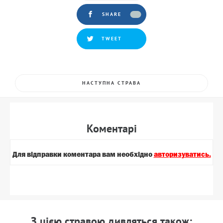
SHARE
TWEET
НАСТУПНА СТРАВА
Коментарi
Для вiдправки коментара вам необхiдно
авторизуватись.
З цiєю стравою дивляться також: