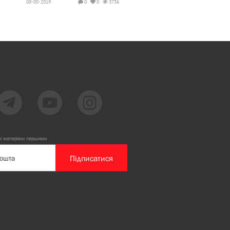
08-05-2019
0
0
3736
ві матеріали першими
Підписатися