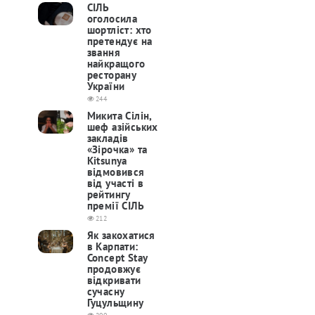
СІЛЬ
оголосила
шортліст: хто
претендує на
звання
найкращого
ресторану
України
244
Микита Сілін,
шеф азійських
закладів
«Зірочка» та
Kitsunya
відмовився
від участі в
рейтингу
премії СІЛЬ
212
Як закохатися
в Карпати:
Concept Stay
продовжує
відкривати
сучасну
Гуцульщину