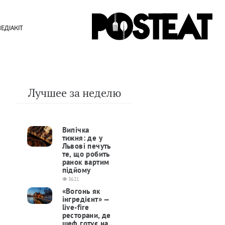
ЕДІАКІТ
Лучшее за неделю
Випічка
тижня: де у
Львові печуть
те, що робить
ранок вартим
підйому
3621
«Вогонь як
інгредієнт» —
live-fire
ресторани, де
шеф готує на