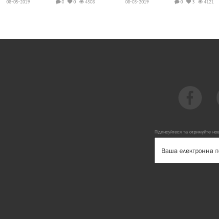
08-05-2019
0
0
4508
08-05-2019
0
3
4121
Підписуйтеся та отримуйте но