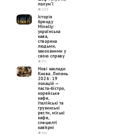
полум’ї
2223
Історія
бренду
Minelly:
українська
кава,
створена
людьми,
закоханими у
свою справу
371
Нові заклади
Києва. Липень
2026: 19
локацій —
паста-бістро,
корейське
кафе,
італійські та
грузинські
рести, міські
кафе,
спешелті
кав’ярні
344