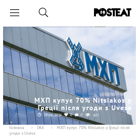
МХП купує 70% Nitsiakos у
Греції після угоди з Uvesa
0
0
19-06-2026
651
Головна
›
ЇЖА
›
МХП купує 70% Nitsiakos у Греції після
угоди з Uvesa