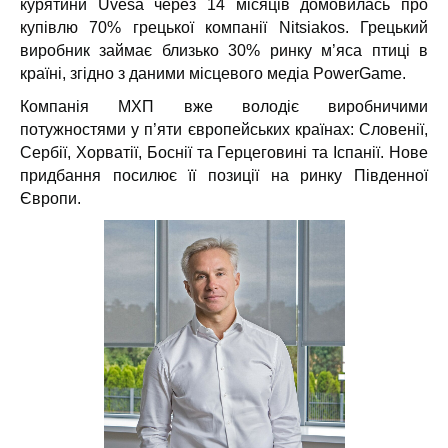
курятини Uvesa через 14 місяців домовилась про
купівлю 70% грецької компанії Nitsiakos. Грецький
виробник займає близько 30% ринку м’яса птиці в
країні, згідно з даними місцевого медіа PowerGame.
Компанія МХП вже володіє виробничими
потужностями у п’яти європейських країнах: Словенії,
Сербії, Хорватії, Боснії та Герцеговині та Іспанії. Нове
придбання посилює її позиції на ринку Південної
Європи.