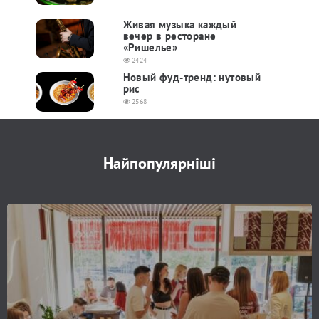
Живая музыка каждый
вечер в ресторане
«Ришелье»
2424
Новый фуд-тренд: нутовый
рис
2568
Найпопулярніші