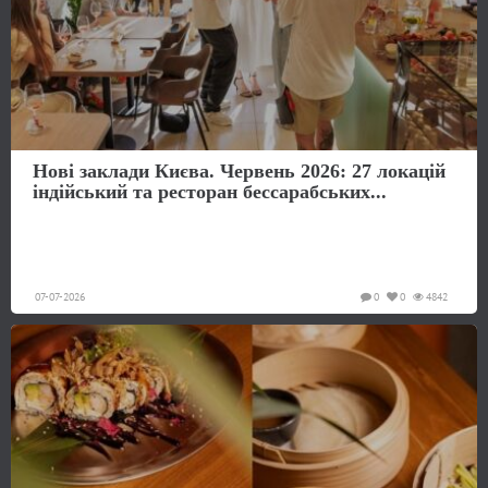
Нові заклади Києва. Червень 2026: 27 локацій
індійський та ресторан бессарабських...
07-07-2026
0
0
4842