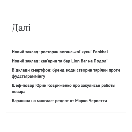
Далi
Новий заклад: ресторан веганської кухні Fenkhel
Новий заклад: кав‘ярня та бар Lion Bar на Подолі
Відклади смартфон: бренд води створив тарілки проти
фудстаграммінгу
Шеф-повар Юрий Ковриженко про закулисье работы
повара
Баранина на мангале: рецепт от Марко Черветти