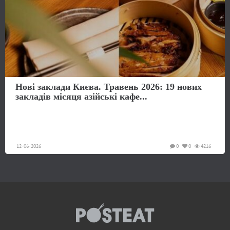
Нові заклади Києва. Травень 2026: 19 нових
закладів місяця азійські кафе...
12-06-2026
0
0
4216