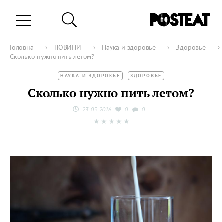
Головна
›
НОВИНИ
›
Наука и здоровье
›
Здоровье
›
Сколько нужно пить летом?
НАУКА И ЗДОРОВЬЕ
ЗДОРОВЬЕ
Сколько нужно пить летом?
23-05-2016
0
0
★
★
★
★
★