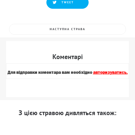
TWEET
НАСТУПНА СТРАВА
Коментарi
Для вiдправки коментара вам необхiдно
авторизуватись.
З цiєю стравою дивляться також: