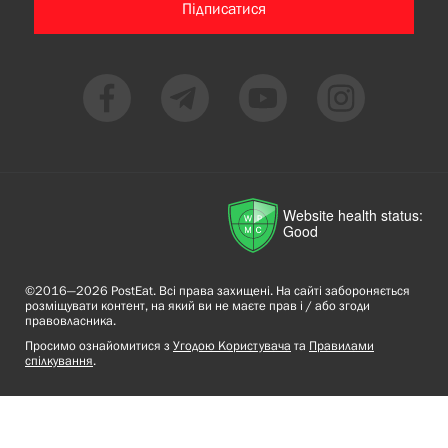
Підписатися
Website health status:
Good
©2016—2026 PostEat. Всі права захищені. На сайті забороняється
розміщувати контент, на який ви не маєте прав і / або згоди
правовласника.
Просимо ознайомитися з
Угодою Користувача
та
Правилами
спілкування
.