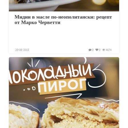
Мидии в масле по-неополитански: рецепт
от Марко Черветти
20-08-2018
0
0
4674