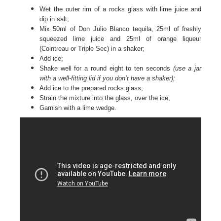
Wet the outer rim of a rocks glass with lime juice and
dip in salt;
Mix 50ml of Don Julio Blanco tequila, 25ml of freshly
squeezed lime juice and 25ml of orange liqueur
(Cointreau or Triple Sec) in a shaker;
Add ice;
Shake well for a round eight to ten seconds
(use a jar
with a well-fitting lid if you don’t have a shaker);
Add ice to the prepared rocks glass;
Strain the mixture into the glass, over the ice;
Garnish with a lime wedge.