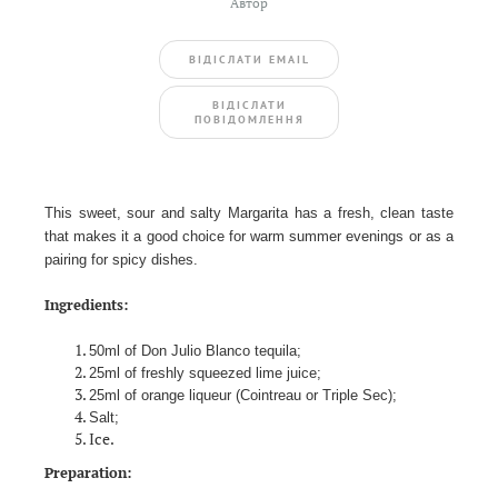
Автор
ВIДIСЛАТИ EMAIL
BIДIСЛАТИ
ПОВIДОМЛЕННЯ
This sweet, sour and salty Margarita has a fresh, clean taste
that makes it a good choice for warm summer evenings or as a
pairing for spicy dishes.
Ingredients:
50ml of Don Julio Blanco tequila;
25ml of freshly squeezed lime juice;
25ml of orange liqueur (Cointreau or Triple Sec);
Salt;
Ice.
Preparation: