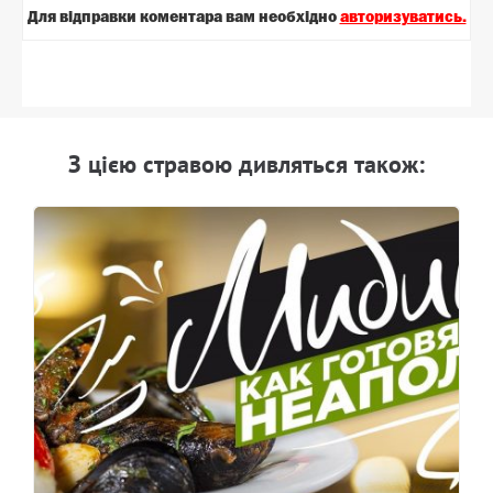
Для вiдправки коментара вам необхiдно
авторизуватись.
З цiєю стравою дивляться також: