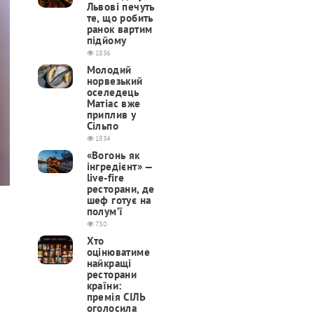
Львові печуть
те, що робить
ранок вартим
підйому
1836
Молодий
норвезький
оселедець
Матіас вже
приплив у
Сільпо
1834
«Вогонь як
інгредієнт» —
live-fire
ресторани, де
шеф готує на
полум’ї
730
Хто
оцінюватиме
найкращі
ресторани
країни:
премія СІЛЬ
оголосила