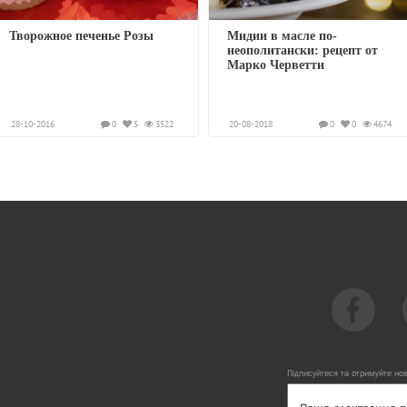
Творожное печенье Розы
Мидии в масле по-
неополитански: рецепт от
Марко Черветти
28-10-2016
0
5
3522
20-08-2018
0
0
4674
Підписуйтеся та отримуйте но