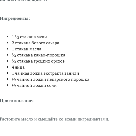
Ингредиенты:
1 ½ стакана муки
2 стакана белого сахара
1 стакан масла
½ стакана какао-порошка
½ стакана грецких орехов
4 яйца
1 чайная ложка экстракта ванили
½ чайной ложки пекарского порошка
½ чайной ложки соли
Приготовление:
Растопите масло и смешайте со всеми ингредиентами.