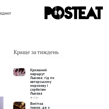
ЕДІАКІТ
Краще за тиждень
Крижаний
маршрут
Львова: гід по
авторському
морозиву і
сорбетам
Львова
2384
Випічка
тижня: де у