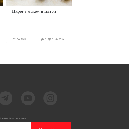
Пирог с маком и мятой
02-04-2018
0
0
2894
ві матеріали першими