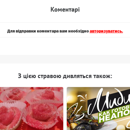
Коментарi
Для вiдправки коментара вам необхiдно
авторизуватись.
З цiєю стравою дивляться також: