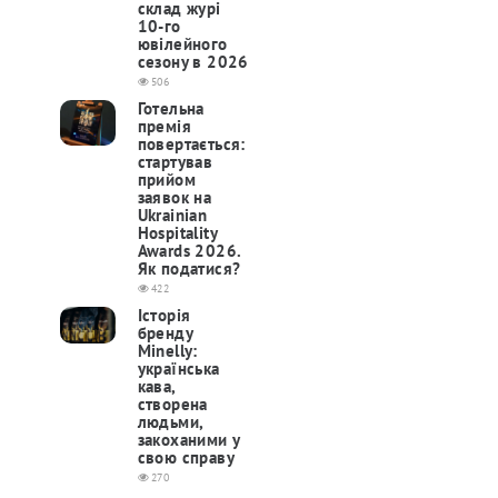
склад журі
10-го
ювілейного
сезону в 2026
506
Готельна
премія
повертається:
cтартував
прийом
заявок на
Ukrainian
Hospitality
Awards 2026.
Як податися?
422
Історія
бренду
Minelly:
українська
кава,
створена
людьми,
закоханими у
свою справу
270