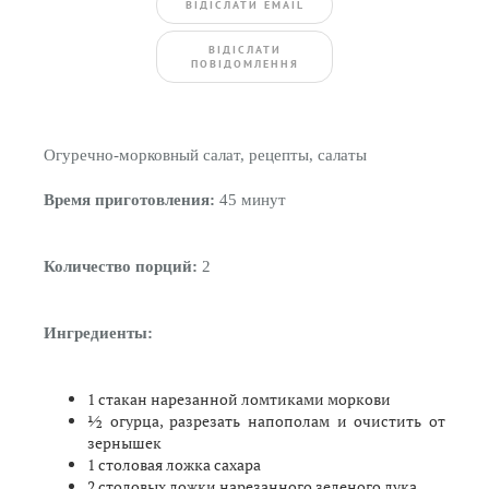
ВIДIСЛАТИ EMAIL
BIДIСЛАТИ
ПОВIДОМЛЕННЯ
Огуречно-морковный салат, рецепты, салаты
Время приготовления:
45 минут
Количество порций:
2
Ингредиенты:
1 стакан нарезанной ломтиками моркови
½ огурца, разрезать напополам и очистить от
зернышек
1 столовая ложка сахара
2 столовых ложки нарезанного зеленого лука