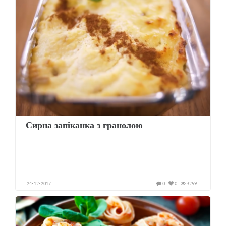
Сирна запіканка з гранолою
24-12-2017
0
0
3259