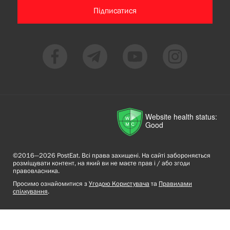
Підписатися
Website health status:
Good
©2016—2026 PostEat. Всі права захищені. На сайті забороняється
розміщувати контент, на який ви не маєте прав і / або згоди
правовласника.
Просимо ознайомитися з
Угодою Користувача
та
Правилами
спілкування
.