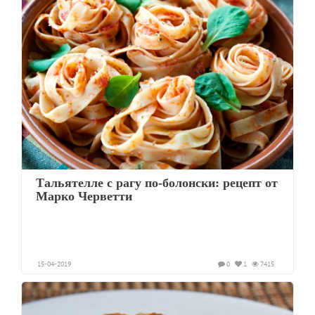
Тальятелле с рагу по-болонски: рецепт от
Марко Черветти
15-04-2019
0
1
7415