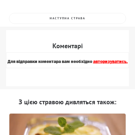
НАСТУПНА СТРАВА
Коментарi
Для вiдправки коментара вам необхiдно
авторизуватись.
З цiєю стравою дивляться також: