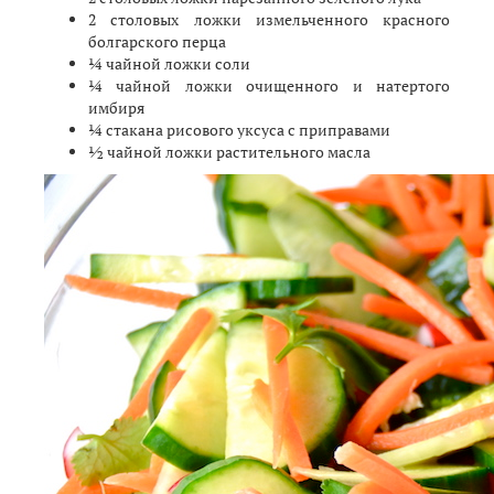
2 столовых ложки измельченного красного
болгарского перца
¼ чайной ложки соли
¼ чайной ложки очищенного и натертого
имбиря
¼ стакана рисового уксуса с приправами
½ чайной ложки растительного масла