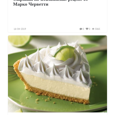
Марко Черветти
16-04-2019
0
0
5865