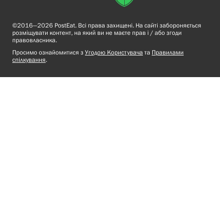
©2016—2026 PostEat. Всі права захищені. На сайті забороняється
розміщувати контент, на який ви не маєте прав і / або згоди
правовласника.
Просимо ознайомитися з
Угодою Користувача
та
Правилами
спілкування
.