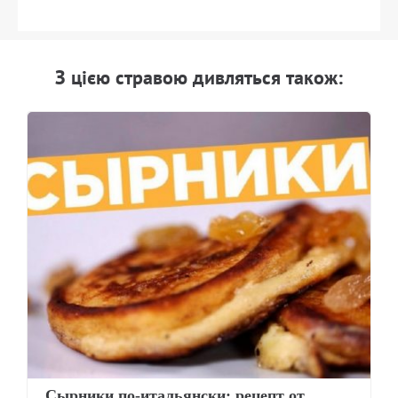
З цiєю стравою дивляться також:
Сырники по-итальянски: рецепт от