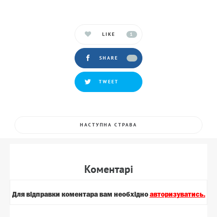
LIKE
1
SHARE
TWEET
НАСТУПНА СТРАВА
Коментарi
Для вiдправки коментара вам необхiдно
авторизуватись.