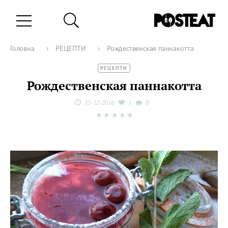
Головна
›
РЕЦЕПТИ
›
Рождественская паннакотта
РЕЦЕПТИ
Рождественская паннакотта
13-12-2016
1
0
★
★
★
★
★