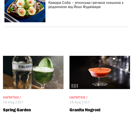
Кавара Соба – японська гречана локшина з
родзинкою від Йоші Фуджівара
НАПИТКИ /
НАПИТКИ /
18 Aug 2017
18 Aug 2017
Spring Garden
Granita Negroni