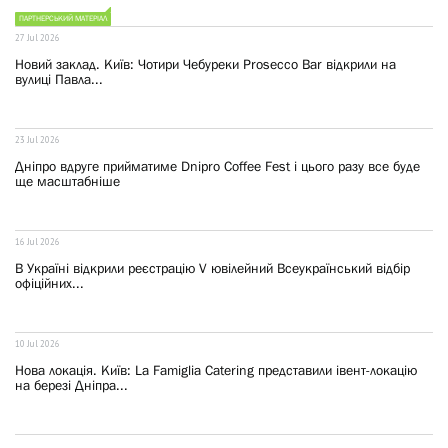
ПАРТНЕРСЬКИЙ МАТЕРІАЛ
27 Jul 2026
Новий заклад. Київ: Чотири Чебуреки Prosecco Bar відкрили на
вулиці Павла...
23 Jul 2026
Дніпро вдруге прийматиме Dnipro Coffee Fest і цього разу все буде
ще масштабніше
16 Jul 2026
В Україні відкрили реєстрацію V ювілейний Всеукраїнський відбір
офіційних...
10 Jul 2026
Нова локація. Київ: La Famiglia Catering представили івент-локацію
на березі Дніпра...