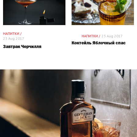
НАПИТКИ /
НАПИТКИ /
23 Aug 2017
23 Aug 2017
Коктейль Яблочный спас
Завтрак Черчилля