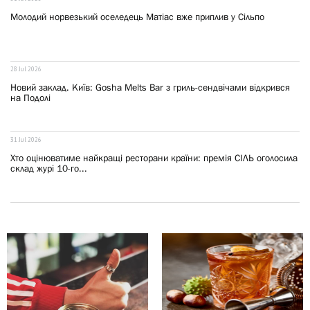
Молодий норвезький оселедець Матіас вже приплив у Сільпо
28 Jul 2026
Новий заклад. Київ: Gosha Melts Bar з гриль-сендвічами відкрився
на Подолі
31 Jul 2026
Хто оцінюватиме найкращі ресторани країни: премія СІЛЬ оголосила
склад журі 10-го...