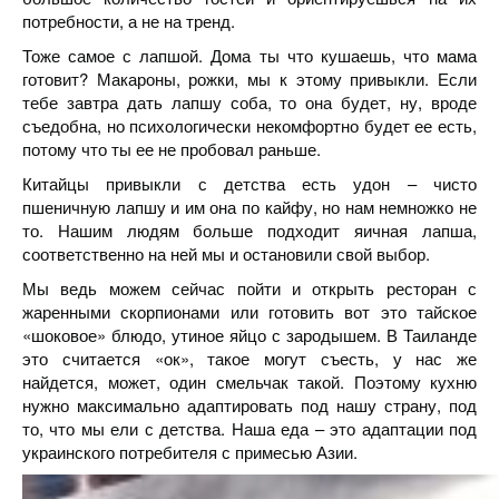
потребности, а не на тренд.
Тоже самое с лапшой. Дома ты что кушаешь, что мама
готовит? Макароны, рожки, мы к этому привыкли. Если
тебе завтра дать лапшу соба, то она будет, ну, вроде
съедобна, но психологически некомфортно будет ее есть,
потому что ты ее не пробовал раньше.
Китайцы привыкли с детства есть удон – чисто
пшеничную лапшу и им она по кайфу, но нам немножко не
то. Нашим людям больше подходит яичная лапша,
соответственно на ней мы и остановили свой выбор.
Мы ведь можем сейчас пойти и открыть ресторан с
жаренными скорпионами или готовить вот это тайское
«шоковое» блюдо, утиное яйцо с зародышем. В Таиланде
это считается «ок», такое могут съесть, у нас же
найдется, может, один смельчак такой. Поэтому кухню
нужно максимально адаптировать под нашу страну, под
то, что мы ели с детства. Наша еда – это адаптации под
украинского потребителя с примесью Азии.