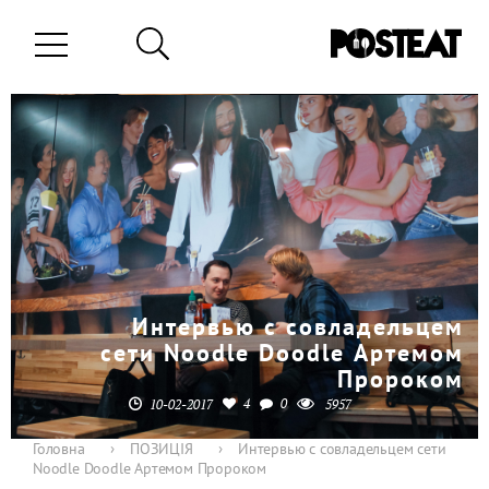
Интервью с совладельцем
сети Noodle Doodle Артемом
Пророком
4
0
10-02-2017
5957
Головна
›
ПОЗИЦІЯ
›
Интервью с совладельцем сети
Noodle Doodle Артемом Пророком