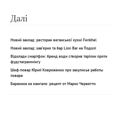
Далi
Новий заклад: ресторан веганської кухні Fenkhel
Новий заклад: кав‘ярня та бар Lion Bar на Подолі
Відклади смартфон: бренд води створив тарілки проти
фудстаграммінгу
Шеф-повар Юрий Ковриженко про закулисье работы
повара
Баранина на мангале: рецепт от Марко Черветти