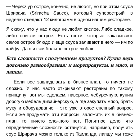
— Чересчур острое, конечно, не любят, но при этом соуса
Шрирача (Sriracha Sauce), который суперострый, в
неделю съедают 12 килограмм в одном нашем ресторане.
Я скажу, что у нас люди не любят кислое. Либо сладкое,
либо совсем острое. Есть гости, которые заказывают
самое острое блюдо и еще соуса заливают в него — им по
кайфу. Да я и сам больше острое люблю.
Есть сложности с получением продуктов? Кухня ведь
довольно разнообразная: и морепродукты, и мясо, и
лапша.
— Если все закладывать в бизнес-план, то ничего не
сложно. У нас часто открывают рестораны по такому
принципу: вот мы сделаем, наверное, чебуречную, купим
дорогую мебель дизайнерскую, а где закупать мясо, брать
муку и оборудование – это уже второстепенный вопрос.
Если же продумать эти вопросы, заложить их в бизнес-
план, то ничего сложного нет. Понятное дело, что
определенные сложности останутся, например, получить
соус Шрирача можно только из Таиланда, лапшу мы тоже