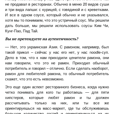
не продавал в ресторанах. Обычно в меню 20 видов суши
и три вида лапши: с курицей, с говядиной и с креветками.
И все в одном соусе, который обычно и не указывался,
хотя мы то понимаем, что это устричный соус. Мы решили
дать больше, мы решили использовать соусы Ким Чи,
Кунг-Пао, Пад Тай.
Вы не претендуете на аутентичность?
— Нет, это украинская Азия. С рамэном, например, был
такой прикол – сейчас у нас его нет, у нас noodle-суп.
Дело в том, что к нам приходили ценители рамэна, они
нам говорили, что это не рамен. Приходил обычный
потребитель и говорил – отлично. Если сделать наоборот,
рамэн для любителей рамэна, то обычный потребитель
скажет, что это есть невозможно.
Это еще один аспект ресторанного бизнеса, когда нужно
четко понимать для кого ты работаешь — для пяти
хипстеров, которые любят рамэн и ты должен
рассчитывать только на них, или ты все же
ориентируешься на масс-маркет, где ты обслуживаешь
большое количество гостей и ориентируешься на их