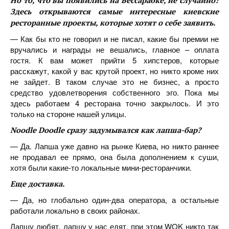
Но то, что вы появились на Бессарабке, не случайно?
Здесь открываются самые интересные киевские
ресторанные проекты, которые хотят о себе заявить.
— Как бы кто не говорил и не писал, какие бы премии не
вручались и награды не вешались, главное – оплата
гостя. К вам может прийти 5 хипстеров, которые
расскажут, какой у вас крутой проект, но никто кроме них
не зайдет. В таком случае это не бизнес, а просто
средство удовлетворения собственного эго. Пока мы
здесь работаем 4 ресторана точно закрылось. И это
только на стороне нашей улицы.
Noodle Doodle сразу задумывался как лапша-бар?
— Да. Лапша уже давно на рынке Киева, но никто раннее
не продавал ее прямо, она была дополнением к суши,
хотя были какие-то локальные мини-ресторанчики.
Еще доставка.
— Да, но глобально один-два оператора, а остальные
работали локально в своих районах.
Лапшу любят, лапшу у нас едят, при этом WOK никто так