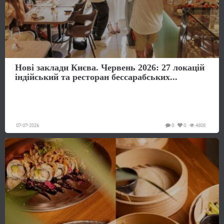
Нові заклади Києва. Червень 2026: 27 локацій
індійський та ресторан бессарабських...
07-07-2026
0
0
4808