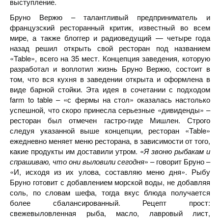
выступление.
Бруно Вержю – талантливый предприниматель и
французский ресторанный критик, известный во всем
мире, а также блоггер и радиоведущий — четыре года
назад решил открыть свой ресторан под названием
«Table», всего на 35 мест. Концепция заведения, которую
разработал и воплотил жизнь Бруно Вержю, состоит в
том, что вся кухня в заведении открыта и оформлена в
виде барной стойки. Эта идея в сочетании с подходом
farm to table – «с фермы на стол» оказалась настолько
успешной, что скоро принесла серьезные «дивиденды» –
ресторан был отмечен гастро-гиде Мишлен. Строго
следуя указанной выше концепции, ресторан «Table»
ежедневно меняет меню ресторана, в зависимости от того,
какие продукты им доставили утром. «
Я звоню рыбакам и
спрашиваю, что они выловили сегодня
» – говорит Бруно –
«И, исходя из их улова, составляю меню дня». Рыбу
Бруно готовит с добавлением морской воды, не добавляя
соль, по словам шефа, тогда вкус блюда получается
более сбалансированный. Рецепт прост:
свежевыловленная рыба, масло, лавровый лист,