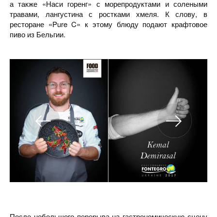
а также «Наси горенг» с морепродуктами и солеными
травами, лангустина с ростками хмеля. К слову, в
ресторане «Pure C» к этому блюду подают крафтовое
пиво из Бельгии.
После небольшого перерыва на гастрономическую сцену