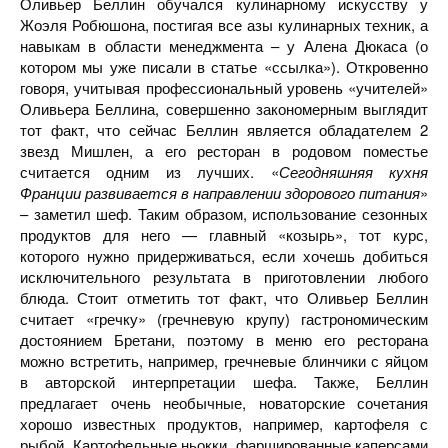
Оливьер Беллин обучался кулинарному искусству у
Жоэля Робюшона, постигая все азы кулинарных техник, а
навыкам в области менеджмента – у Алена Дюкаса (о
котором мы уже писали в статье «ссылка»). Откровенно
говоря, учитывая профессиональный уровень «учителей»
Оливьера Беллина, совершенно закономерным выглядит
тот факт, что сейчас Беллин является обладателем 2
звезд Мишлен, а его ресторан в родовом поместье
считается одним из лучших. «
Сегодняшняя кухня
Франции развивается в направлении здорового питания
»
– заметил шеф. Таким образом, использование сезонных
продуктов для него — главный «козырь», тот курс,
которого нужно придерживаться, если хочешь добиться
исключительного результата в приготовлении любого
блюда. Стоит отметить тот факт, что Оливьер Беллин
считает «гречку» (гречневую крупу) гастрономическим
достоянием Бретани, поэтому в меню его ресторана
можно встретить, например, гречневые блинчики с яйцом
в авторской интерпретации шефа. Также, Беллин
предлагает очень необычные, новаторские сочетания
хорошо известных продуктов, например, картофеля с
рыбой. Картофельные ньокки, фаршированные каперсами