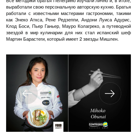
Все методики братья Пелегрино изучали лично и, в итоге,
выработали свою персональную авторскую кухню. Братья
работали с известными мастерами гастрономии, такими
как Энеко Аткса, Рене Редзеппи, Андони Луиса Адурис,
Клод Боси, Пьер Ганьер, Мауро Колагреко, а путеводной
звездой в мир кулинарии для них стал испанский шеф
Мартин Барастеги, который имеет 2 звезды Мишлен.