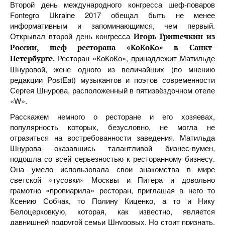
Второй день международного конгресса шеф-поваров
Fontegro Ukraine 2017 обещал быть не менее
информативным и запоминающимся, чем первый.
Открывал второй день конгресса
Игорь Гришечкин из
России, шеф ресторана «КоКоКо» в Санкт-
Ресторан «КоКоКо», принадлежит Матильде
Петербурге.
Шнуровой, жене одного из величайших (по мнению
редакции PostEat) музыкантов и поэтов современности
Сергея Шнурова, расположенный в пятизвёздочном отеле
«W».
Расскажем немного о ресторане и его хозяевах,
популярность которых, безусловно, не могла не
отразиться на востребованности заведения. Матильда
Шнурова оказавшись талантливой бизнес-вумен,
подошла со всей серьезностью к ресторанному бизнесу.
Она умело использовала свои знакомства в мире
светской «тусовки» Москвы и Питера и довольно
грамотно «пропиарила» ресторан, приглашая в него то
Ксению Собчак, то Полину Киценко, а то и Нику
Белоцерковкую, которая, как известно, является
давнишней подругой семьи Шнуровых. Но стоит признать,