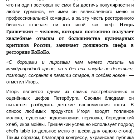
что ни один ресторан не смог бы достичь популярности и
любви гурманов, не имей он великолепного меню и
профессиональной команды, а за эту часть ресторанного
бизнеса отвечает ни кто иной, как шеф.
Игорь
Гришечкин – человек, который постоянно получает
хвалебные отзывы от большинства кулинарных
критиков России, занимает должность шефа в
ресторане КоКоКо.
«С борщами и пирогами нам нечего ловить на
международной арене, но и без них никуда не денешься,
поэтому, сохраняя в памяти старое, я создаю новое» —
отметил Игорь.
Игорь является одним из самых востребованных и
оценённых шефов Петербурга. Своими блюдами он
пытается разбудить детские воспоминания гостя. В
список любимых продуктов Игоря входят топленое
молоко, сушеные подосиновики, перловка, бородинский
хлеб, икра мойвы. Гришечкин успешно использует подход
chef’s table (отдельное меню от шефа для одного стола).
Таким образом, благодаря конгрессу, украинская публика