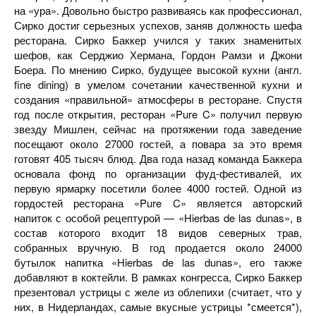
на «ура». Довольно быстро развиваясь как профессионал,
Сирко достиг серьезных успехов, заняв должность шефа
ресторана. Сирко Баккер учился у таких знаменитых
шефов, как Серджио Хермана, Гордон Рамзи и Джони
Боера. По мнению Сирко, будущее высокой кухни (англ.
fine dining) в умелом сочетании качественной кухни и
создания «правильной» атмосферы в ресторане. Спустя
год после открытия, ресторан «Pure C» получил первую
звезду Мишлен, сейчас на протяжении года заведение
посещают около 27000 гостей, а повара за это время
готовят 405 тысяч блюд. Два года назад команда Баккера
основала фонд по организации фуд-фестивалей, их
первую ярмарку посетили более 4000 гостей. Одной из
гордостей ресторана «Pure C» является авторский
напиток с особой рецептурой — «Hierbas de las dunas», в
состав которого входит 18 видов северных трав,
собранных вручную. В год продается около 24000
бутылок напитка «Hierbas de las dunas», его также
добавляют в коктейли. В рамках конгресса, Сирко Баккер
презентовал устрицы с желе из облепихи (считает, что у
них, в Нидерландах, самые вкусные устрицы *смеется*),