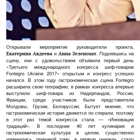
Открывали мероприятие руководители проекта,
и
. Поднявшись на
Екатерина Авдеева
Анна Зеленохат
сцену, они с удовольствием объявили первый день
«Третьего международного конгресса шеф-поваров
Fontegro Ukraine 2017» открытым и конгресс успешно
начался. В этом году гастрономическая сцена Fontegro
расширила свою географию, в рамках конгресса впервые
выступили шеф-повара из Нидерландов, России,
Франции, среди участников были представители
Молдовы, Грузии, Белоруссии. Бытует мнение, что
гастрономическая история движется по спирали, поэтому
в этот раз темой конгресса стала — «Инновация
традиций». В последние 40 лет кулинария и
гастрономическая культура в целом, существенно
изменились, причиной тому, в первую очередь, стало