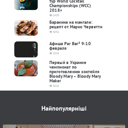
тур World Cocktail
Championships (WCC)
2018»
2439
Баранина на мангале:
рецепт от Марко Черветти
4856
Афиша Par Bar² 9-10
февраля
2854
Первый в Украине
чемпионат по
приготовлению коктейля
Bloody Mary – Bloody Mary
Maker
3026
Найпопулярніші