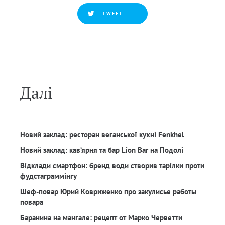
TWEET
Далi
Новий заклад: ресторан веганської кухні Fenkhel
Новий заклад: кав‘ярня та бар Lion Bar на Подолі
Відклади смартфон: бренд води створив тарілки проти
фудстаграммінгу
Шеф-повар Юрий Ковриженко про закулисье работы
повара
Баранина на мангале: рецепт от Марко Черветти