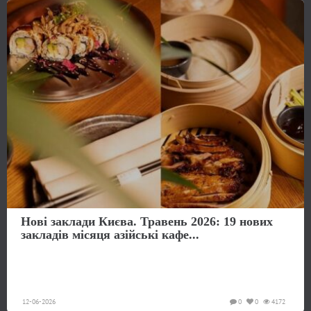
Нові заклади Києва. Травень 2026: 19 нових
закладів місяця азійські кафе...
12-06-2026
0
0
4172