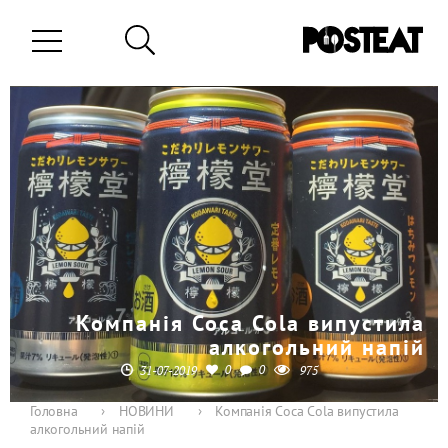
Компанія Coca Cola випустила
алкогольний напій
0
0
31-07-2019
975
Головна
›
НОВИНИ
›
Компанія Coca Cola випустила
алкогольний напій