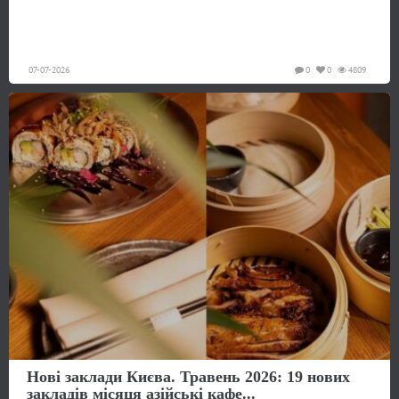
07-07-2026
0
0
4809
Нові заклади Києва. Травень 2026: 19 нових
закладів місяця азійські кафе...