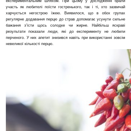
експериментальним шляхом. При цьому у дослідженні брали
участь як любителі поїсти гостренького, так і ті, хто зазвичай
харчується негострою їжею. Виявилося, що в обох групах
регулярне додавання перцю до страв допомагає усунути сильне
бажання з’їсти щось солодке чи жирне. Найбільш яскраві
результати показали люди, які до експерименту не любили
перченого. У них апетит знизився навіть при використанні зовсім
невеликої кількості перцю.