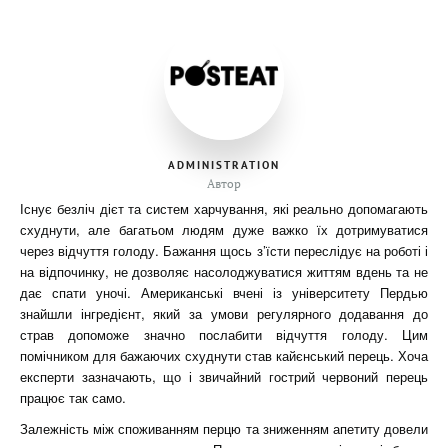
ADMINISTRATION
Автор
Існує безліч дієт та систем харчування, які реально допомагають
схуднути, але багатьом людям дуже важко їх дотримуватися
через відчуття голоду. Бажання щось з’їсти переслідує на роботі і
на відпочинку, не дозволяє насолоджуватися життям вдень та не
дає спати уночі. Американські вчені із університету Пердью
знайшли інгредієнт, який за умови регулярного додавання до
страв допоможе значно послабити відчуття голоду. Цим
помічником для бажаючих схуднути став к
айєнський перець. Хоча
експерти зазначають, що і звичайний гострий червоний перець
працює так само.
Залежність між споживанням перцю та зниженням апетиту довели