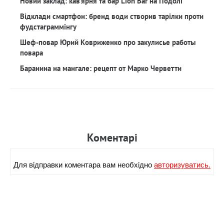
Новий заклад: кав‘ярня та бар Lion Bar на Подолі
Відклади смартфон: бренд води створив тарілки проти
фудстаграммінгу
Шеф-повар Юрий Ковриженко про закулисье работы
повара
Баранина на мангале: рецепт от Марко Черветти
Коментарi
Для вiдправки коментара вам необхiдно
авторизуватись.