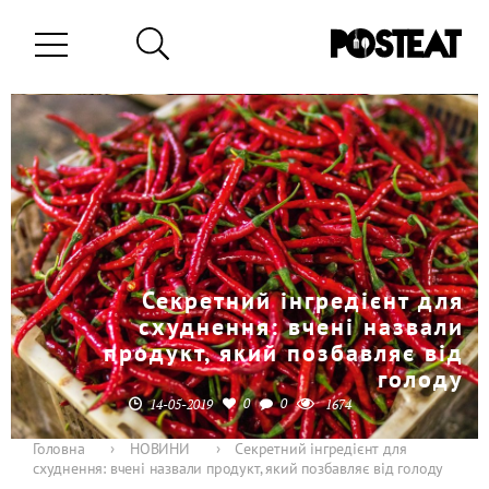
Секретний інгредієнт для
схуднення: вчені назвали
продукт, який позбавляє від
голоду
0
0
14-05-2019
1674
Головна
›
НОВИНИ
›
Секретний інгредієнт для
схуднення: вчені назвали продукт, який позбавляє від голоду