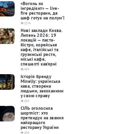
«Вогонь як
інгредієнт» — live-
fire ресторани, де
шеф готує на полум’ї
2274
Нові заклади Києва.
Липень 2026: 19
локацій — паста-
бістро, корейське
кафе, італійські та
грузинські рести,
міські кафе,
спешелті кав’ярні
439
Історія бренду
Minelly: українська
кава, створена
людьми, закоханими
у свою справу
430
СІЛЬ оголосила
шортліст: хто
претендує на звання
найкращого
ресторану України
298