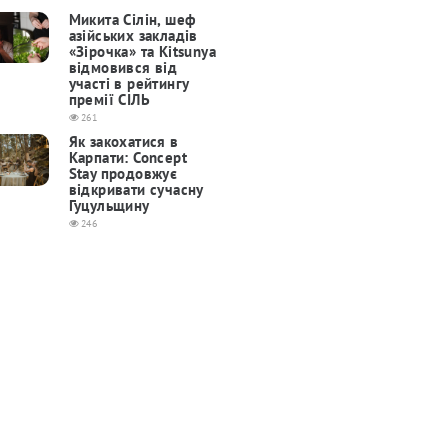
Микита Сілін, шеф
азійських закладів
«Зірочка» та Kitsunya
відмовився від
участі в рейтингу
премії СІЛЬ
261
Як закохатися в
Карпати: Concept
Stay продовжує
відкривати сучасну
Гуцульщину
246