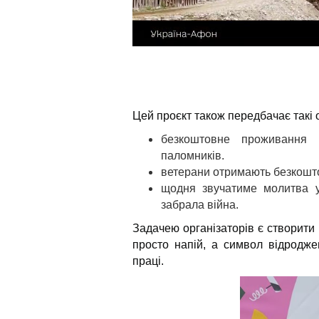
Цей проєкт також передбачає такі о
безкоштовне проживання 
паломників.
ветерани отримають безкошто
щодня звучатиме молитва у
забрала війна.
Задачею організаторів є створити 
просто напій, а символ відроджен
праці.