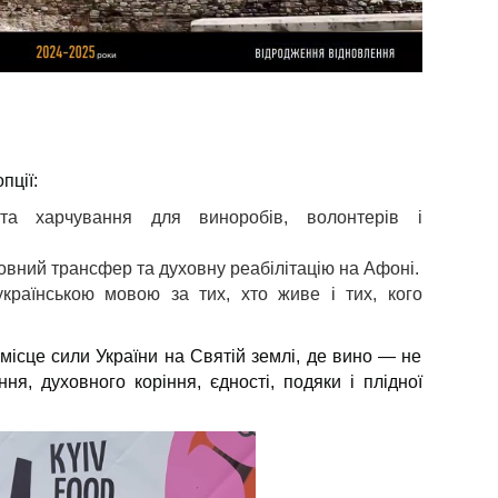
пції:
та харчування для виноробів, волонтерів і
вний трансфер та духовну реабілітацію на Афоні.
країнською мовою за тих, хто живе і тих, кого
місце сили України на Святій землі, де вино — не
ня, духовного коріння, єдності, подяки і плідної