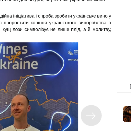
дійна ініціатива і спроба зробити українське вино у
а проростити коріння українського виноробства в
 кущ лози символізує не лише плід, а й молитву,