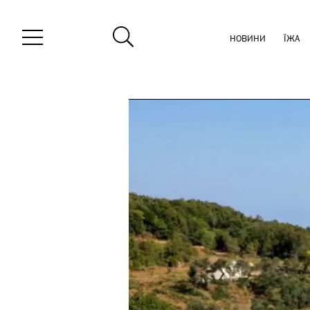
НОВИНИ
ЇЖА