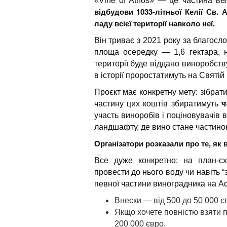
«Vine of Athos» — це частина ве
відбудови 1033-літньої Келії Св.
ладу всієї території навколо неї.
Він триває з 2021 року за благос
площа осередку — 1,6 гектара, 
території буде віддано виноробств
в історії проростатимуть на Святій 
Проєкт має конкретну мету: зібрат
ч
частину цих коштів збиратимуть
участь виноробів і поціновувачів 
ландшафту, де вино стане частин
Організатори розказали про те, як 
Все дуже конкретно: на план-с
провести до нього воду чи навіть “
певної частини виноградника на А
Внески — від 500 до 50 000 єв
Якщо хочете повністю взяти п
200 000 євро.