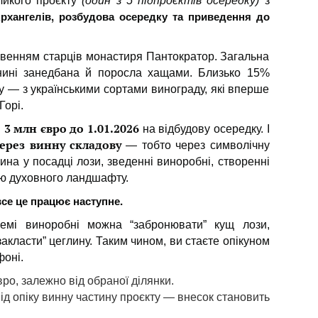
ликого проєкту
(один з 5 підпроєктів осередку)
з
 Архангелів, розбудова осередку та приведення до
ловенням старців монастиря Пантократор. Загальна
нині занедбана й поросла хащами. Близько 15%
у — з українськими сортами винограду, які вперше
Горі.
3 млн євро до 1.01.2026
и
на відбудову осередку. І
ерез винну складову
— тобто через символічну
вина у посадці лози, зведенні виноробні, створенні
ою духовного ландшафту.
все це працює наступне.
хемі виноробні можна “забронювати” кущ лози,
закласти” цеглину. Таким чином, ви стаєте опікуном
фоні.
ро, залежно від обраної ділянки.
ід опіку винну частину проєкту — внесок становить