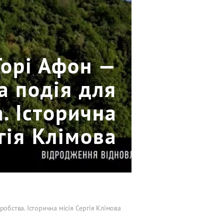
Горі Афон —
а подія для
. Історична
гія Клімова
робства. Історична місія Сергія Клімова