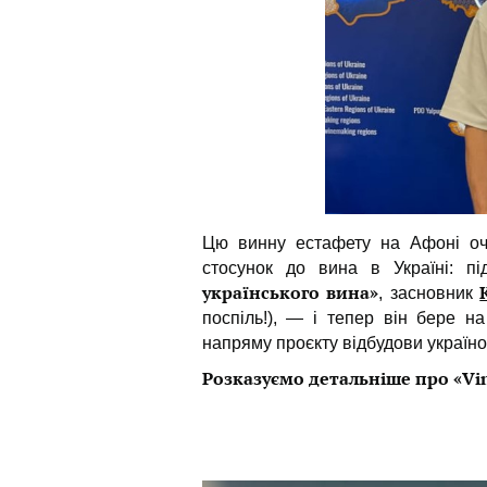
Цю винну естафету на Афоні о
стосунок до вина в Україні: п
українського вина»
, засновник
поспіль!), — і тепер він бере н
напряму проєкту відбудови україн
Розказуємо детальніше про «Vin