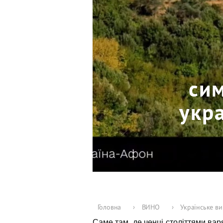
сим
укр
Головна
›
ВИНО
›
Українське ви
Саме там, де ченці століттями вар