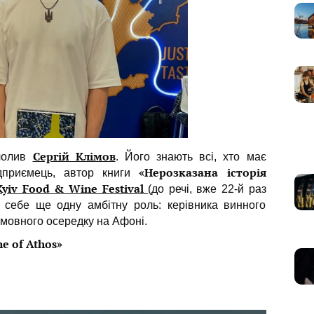
Сергій Клімов
чолив
. Його знають всі, хто має
«Нерозказана історія
ідприємець, автор книги
Kyiv Food & Wine Festival
(до речі, вже 22-й раз
а себе ще одну амбітну роль: керівника винного
омовного осередку на Афоні.
e of Athos»