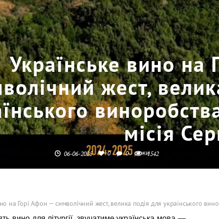
Українське вино на 
волічний жест, велик
аїнського виноробства
місія Сер
0
0
06-06-2025
1542
но на Горі Афон — символічний жест, велика подія для українського вино
ять вино для літургії, звучатиме українська мова —