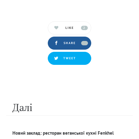
LIKE
2
SHARE
TWEET
Далi
Новий заклад: ресторан веганської кухні Fenkhel