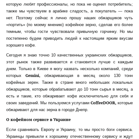
которую любят профессионалы, но пока не оценил потребитель;
также мы чувствуем в арабике сладость, а покупатель — пока
нет. Поэтому сейчас я лично прошу наших обжарщиков чуть
«портить» (по моему мнению) кофейное зерно, сделав его более
темным, чтобы гости чувствовали привычную горчинку. Но мы
постепенно будем приводить людей к настоящим ярким вкусам
хорошего кофе.
Сегодня я знаю точно 10 качественных украинских обжарщиков,
этот рынок также развивается и становится лучше с каждым
днем. Только в Киеве я могу назвать несколько компаний, среди
Gemini,
которых
обжаривающая в месяц около 130 тонн
кофейных зерен. Также в стране много небольших локальных
обжарщиков, которые обрабатывают до 10 тонн сырья в месяц, а
есть и такие, кто обжаривает кофе исключительно для себя и
CoffeeDOOR,
своих заведений. Мы пользуемся услугами
которые
обжаривают для нас зерна в городе Днепр.
О кофейном сервисе в Украине
Если сравнивать Европу и Украину, то мы просто боги сервиса.
Украинцы привыкли к хорошему отечественному сервису и ждут