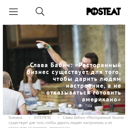
Слава Бабич: «Ресторанный
бизнес существует для того,
чтобы дарить людям
настроение, а не
отказываться готовить
американо»
2
0
21-09-2018
7104
Головна
›
ІНТЕРВ'Ю
›
Слава Бабич: «Ресторанный бизнес
существует для того, чтобы дарить людям настроение, а не
отказываться готовить американо»