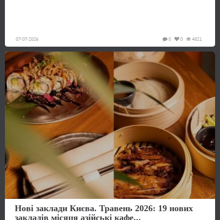
07-07-2026
0
0
4821
Нові заклади Києва. Травень 2026: 19 нових
закладів місяця азійські кафе...