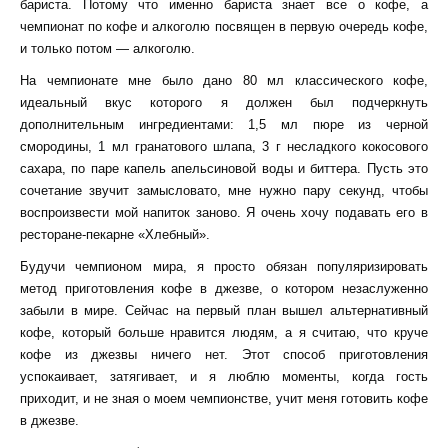
бариста. Потому что именно бариста знает все о кофе, а
чемпионат по кофе и алкоголю посвящен в первую очередь кофе,
и только потом — алкоголю.
На чемпионате мне было дано 80 мл классического кофе,
идеальный вкус которого я должен был подчеркнуть
дополнительным ингредиентами: 1,5 мл пюре из черной
смородины, 1 мл гранатового шлапа, 3 г несладкого кокосового
сахара, по паре капель апельсиновой воды и биттера. Пусть это
сочетание звучит замысловато, мне нужно пару секунд, чтобы
воспроизвести мой напиток заново. Я очень хочу подавать его в
ресторане-пекарне «Хлебный».
Будучи чемпионом мира, я просто обязан популяризировать
метод приготовления кофе в джезве, о котором незаслуженно
забыли в мире. Сейчас на первый план вышел альтернативный
кофе, который больше нравится людям, а я считаю, что круче
кофе из джезвы ничего нет. Этот способ приготовления
успокаивает, затягивает, и я люблю моменты, когда гость
приходит, и не зная о моем чемпионстве, учит меня готовить кофе
в джезве.