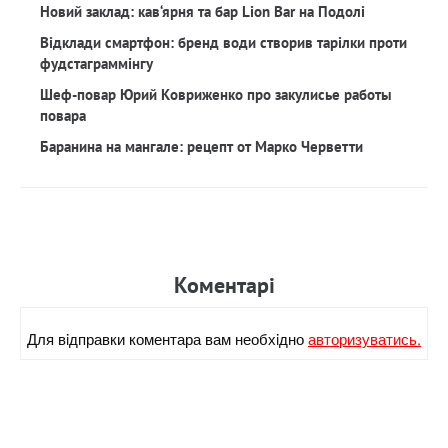
Новий заклад: кав‘ярня та бар Lion Bar на Подолі
Відклади смартфон: бренд води створив тарілки проти
фудстаграммінгу
Шеф-повар Юрий Ковриженко про закулисье работы
повара
Баранина на мангале: рецепт от Марко Черветти
Коментарi
Для вiдправки коментара вам необхiдно
авторизуватись.