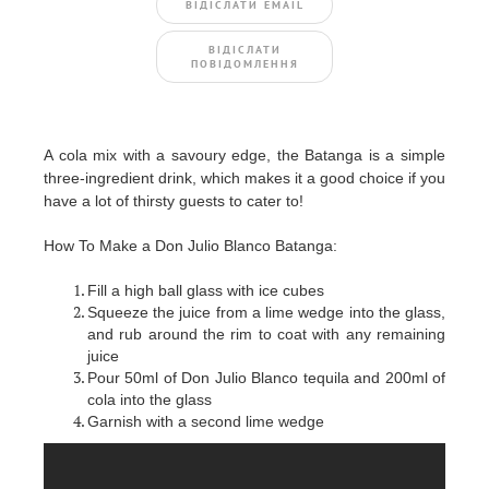
ВIДIСЛАТИ EMAIL
BIДIСЛАТИ
ПОВIДОМЛЕННЯ
A cola mix with a savoury edge, the Batanga is a simple
three-ingredient drink, which makes it a good choice if you
have a lot of thirsty guests to cater to!
How To Make a Don Julio Blanco Batanga:
Fill a high ball glass with ice cubes
Squeeze the juice from a lime wedge into the glass,
and rub around the rim to coat with any remaining
juice
Pour 50ml of Don Julio Blanco tequila and 200ml of
cola into the glass
Garnish with a second lime wedge