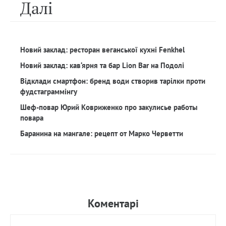
Далi
Новий заклад: ресторан веганської кухні Fenkhel
Новий заклад: кав‘ярня та бар Lion Bar на Подолі
Відклади смартфон: бренд води створив тарілки проти
фудстаграммінгу
Шеф-повар Юрий Ковриженко про закулисье работы
повара
Баранина на мангале: рецепт от Марко Черветти
Коментарi