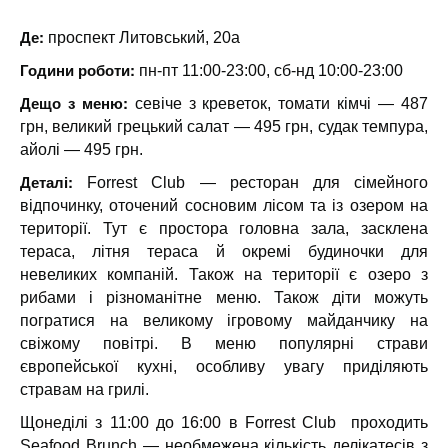
Де:
проспект Литовський, 20а
Години роботи:
пн-пт 11:00-23:00, сб-нд 10:00-23:00
Дещо з меню:
севіче з креветок, томати кімчі — 487
грн, великий грецький салат — 495 грн, судак темпура,
айолі — 495 грн.
Деталі:
Forrest Club — ресторан для сімейного
відпочинку, оточений сосновим лісом та із озером на
території. Тут є простора головна зала, засклена
тераса, літня тераса й окремі будиночки для
невеликих компаній. Також на території є озеро з
рибами і різноманітне меню. Також діти можуть
погратися на великому ігровому майданчику на
свіжому повітрі. В меню популярні страви
європейської кухні, особливу увагу приділяють
стравам на грилі.
Щонеділі з 11:00 до 16:00 в Forrest Club проходить
Seafood Brunch — необмежена кількість делікатесів з