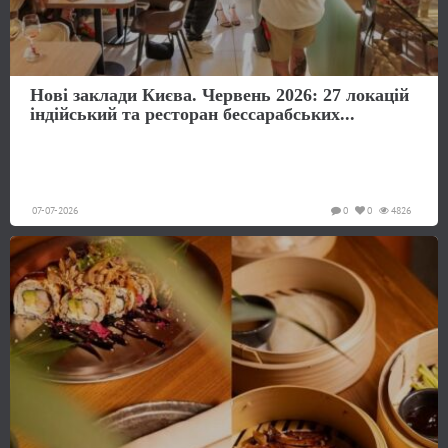
Нові заклади Києва. Червень 2026: 27 локацій
індійський та ресторан бессарабських...
07-07-2026
0
0
4826