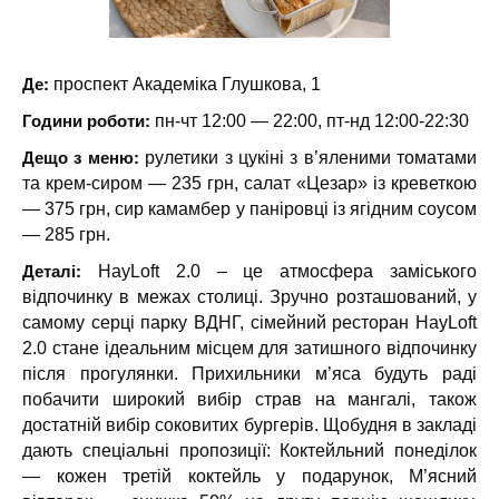
Де:
проспект Академіка Глушкова, 1
Години роботи:
пн-чт 12:00 — 22:00, пт-нд 12:00-22:30
Дещо з меню:
рулетики з цукіні з в’яленими томатами
та крем-сиром — 235 грн, салат «Цезар» із креветкою
— 375 грн, сир камамбер у паніровці із ягідним соусом
— 285 грн.
Деталі:
HayLoft 2.0 – це атмосфера заміського
відпочинку в межах столиці. Зручно розташований, у
самому серці парку ВДНГ, сімейний ресторан HayLoft
2.0 стане ідеальним місцем для затишного відпочинку
після прогулянки. Прихильники м’яса будуть раді
побачити широкий вибір страв на мангалі, також
достатній вибір соковитих бургерів. Щобудня в закладі
дають спеціальні пропозиції: Коктейльний понеділок
— кожен третій коктейль у подарунок, М’ясний