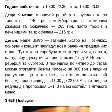
Години роботи:
пн-чт 10:00-22:30, пт-нд 10:00-23:00
Дещо з меню:
яловичий ростбіф з соусом вітелло
тоннато — 140 грн, камамбер гриль з інжирним
джемом та фокаччею — 265 грн, паста троф’є з
печерицями та трюфелем — 215 грн.
Деталі:
Faine Bistro — затишне бістро на Позняках,
основний концепт закладу: нове бачення традиційних
страв. Тут можна спробувати стартери, супи, салати,
пасту, піцу, десерти та топові позиції від V Rebro —
реберця та бургери. З понеділка по четвер до страв
можна отримати безлім просеко за 300 грн з людини
(за умови, що кожен гість за столом оплатив свій
безлім), пропозиція діє з 11:00 до 22:00. А з п’ятниці по
неділю діє пропозиція 1+1=3 на всі коктейлі з літнього
меню.
SHEF |
Instagram