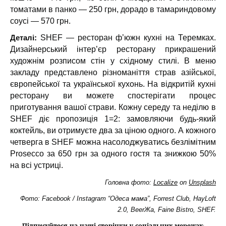
томатами в панко — 250 грн, дорадо в тамариндовому
соусі — 570 грн.
Деталі:
SHEF — ресторан ф’южн кухні на Теремках.
Дизайнерський інтер’єр ресторану прикрашений
художнім розписом стін у східному стилі. В меню
закладу представлено різноманіття страв азійської,
європейської та української кухонь. На відкритій кухні
ресторану ви можете спостерігати процес
приготування вашої страви. Кожну середу та неділю в
SHEF діє пропозиція 1=2: замовляючи будь-який
коктейль, ви отримуєте два за ціною одного. А кожного
четверга в SHEF можна насолоджуватись безлімітним
Prosecco за 650 грн за одного гостя та знижкою 50%
на всі устриці.
Головна фото:
Localize
on
Unsplash
Фото: Facebook / Instagram “Одеса мама”, Forrest Club, HayLoft
2.0, BeerЖа, Faine Bistro, SHEF.
Підписуйтеся на наші сторінки у соціальних мережах