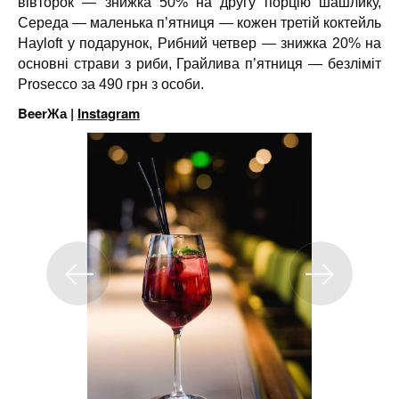
вівторок — знижка 50% на другу порцію шашлику,
Середа — маленька п’ятниця — кожен третій коктейль
Hayloft у подарунок, Рибний четвер — знижка 20% на
основні страви з риби, Грайлива п’ятниця — безліміт
Prosecco за 490 грн з особи.
BeerЖа |
Instagram