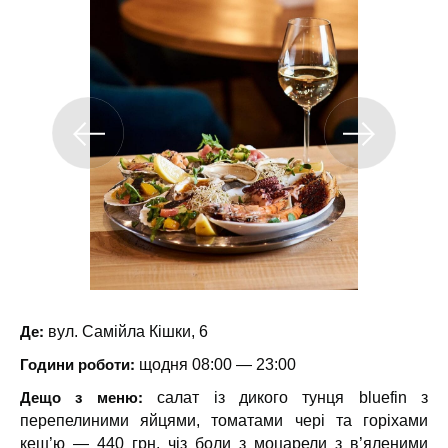
Де:
вул. Самійла Кішки, 6
Години роботи:
щодня 08:00 — 23:00
Дещо з меню:
салат із дикого тунця bluefin з
перепелиними яйцями, томатами чері та горіхами
кеш’ю — 440 грн, чіз боли з моцарели з в’яленими