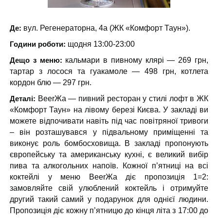
Де:
вул. Регенераторна, 4a (ЖК «Комфорт Таун»).
Години роботи:
щодня 13:00-23:00
Дещо з меню:
кальмари в пивному клярі — 269 грн,
тартар з лосося та гуакамоле — 498 грн, котлета
кордон блю — 297 грн.
Деталі:
BeerЖа — пивний ресторан у стилі лофт в ЖК
«Комфорт Таун» на лівому березі Києва. У закладі ви
можете відпочивати навіть під час повітряної тривоги
– він розташувався у підвальному приміщенні та
виконує роль бомбосховища. В закладі пропонують
європейську та американську кухні, є великий вибір
пива та алкогольних напоїв. Кожної п’ятниці на всі
коктейлі у меню BeerЖа діє пропозиція 1=2:
замовляйте свій улюблений коктейль і отримуйте
другий такий самий у подарунок для однієї людини.
Пропозиція діє кожну п’ятницю до кінця літа з 17:00 до