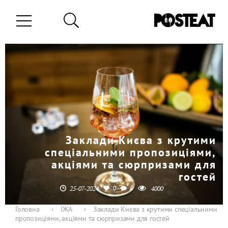
Заклади Києва з крутими
спеціальними пропозиціями,
акціями та сюрпризами для
гостей
0
0
25-07-2024
4000
Головна
›
ЇЖА
›
Заклади Києва з крутими спеціальними
пропозиціями, акціями та сюрпризами для гостей