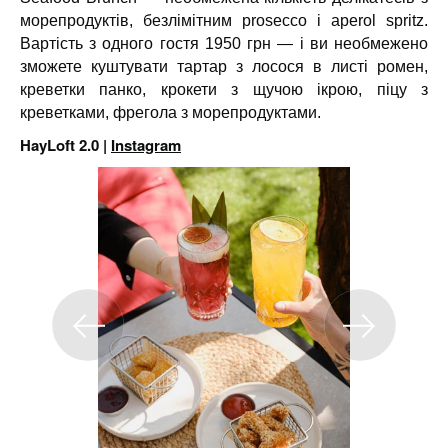
морепродуктів, безлімітним prosecco і aperol spritz.
Вартість з одного гостя 1950 грн — і ви необмежено
зможете куштувати тартар з лосося в листі ромен,
креветки панко, крокети з щучою ікрою, піцу з
креветками, фрегола з морепродуктами.
HayLoft 2.0 |
Instagram