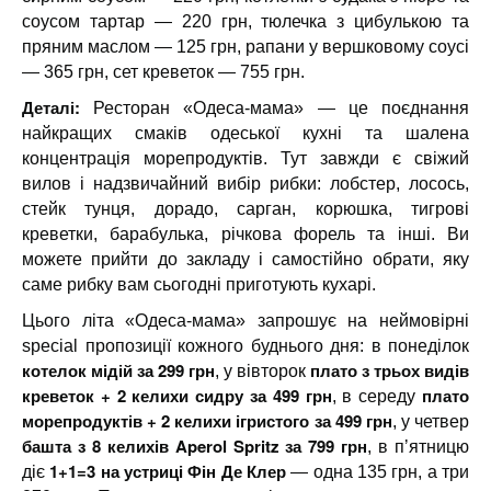
соусом тартар — 220 грн, тюлечка з цибулькою та
пряним маслом — 125 грн, рапани у вершковому соусі
— 365 грн, сет креветок — 755 грн.
Деталі:
Ресторан «Одеса-мама» — це поєднання
найкращих смаків одеської кухні та шалена
концентрація морепродуктів. Тут завжди є свіжий
вилов і надзвичайний вибір рибки: лобстер, лосось,
стейк тунця, дорадо, сарган, корюшка, тигрові
креветки, барабулька, річкова форель та інші. Ви
можете прийти до закладу і самостійно обрати, яку
саме рибку вам сьогодні приготують кухарі.
Цього літа «Одеса-мама» запрошує на неймовірні
special пропозиції кожного буднього дня: в понеділок
котелок мідій за 299 грн
плато з трьох видів
, у вівторок
креветок + 2 келихи сидру за 499 грн
плато
, в середу
морепродуктів + 2 келихи ігристого за 499 грн
, у четвер
башта з 8 келихів Aperol Spritz за 799 грн
, в пʼятницю
1+1=3 на устриці Фін Де Клер
діє
— одна 135 грн, а три