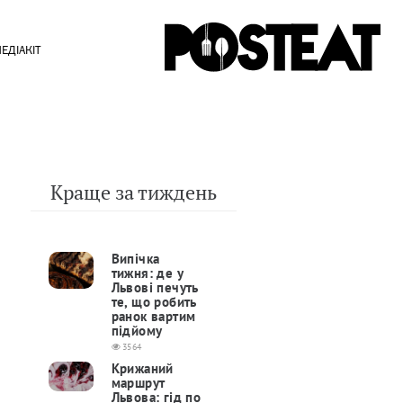
ЕДІАКІТ
Краще за тиждень
Випічка
тижня: де у
Львові печуть
те, що робить
ранок вартим
підйому
3564
Крижаний
маршрут
Львова: гід по