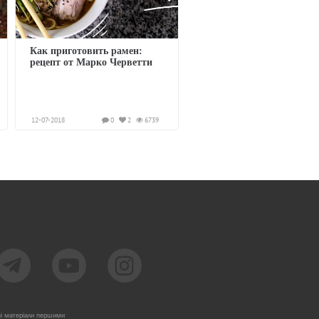
Как приготовить рамен:
рецепт от Марко Черветти
12-07-2018
0
2
6739
ві матеріали першими