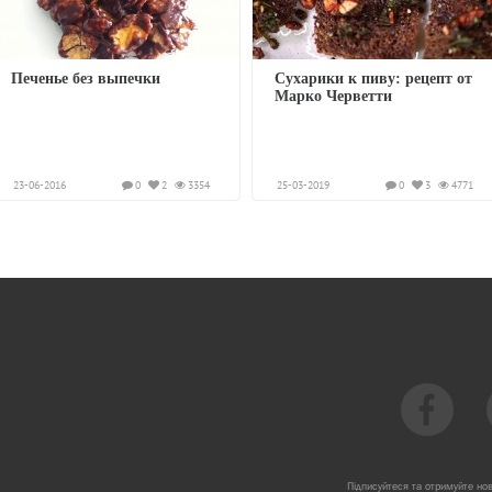
Печенье без выпечки
Сухарики к пиву: рецепт от
Марко Черветти
23-06-2016
0
2
3354
25-03-2019
0
3
4771
Підписуйтеся та отримуйте но