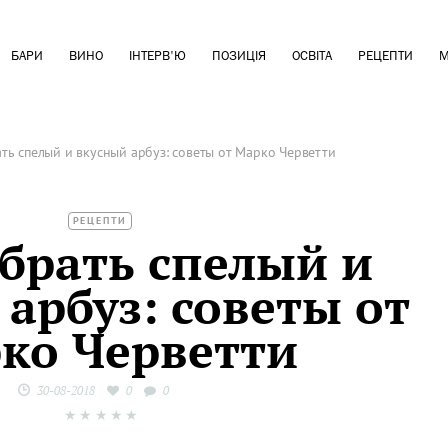
БАРИ
ВИНО
ІНТЕРВ'Ю
ПОЗИЦІЯ
ОСВІТА
РЕЦЕПТИ
М
ть спелый и вкусный арбуз: советы от Марко Черветти
РЕЦЕПТИ
брать спелый и
арбуз: советы от
ко Черветти
30-08-2018
0
0
★
★
★
★
★