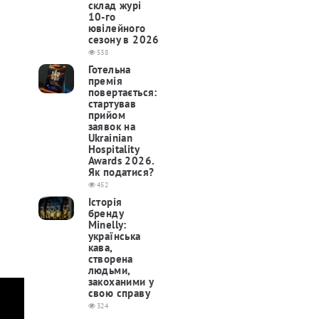
склад журі
10-го
ювілейного
сезону в 2026
538
Готельна
премія
повертається:
cтартував
прийом
заявок на
Ukrainian
Hospitality
Awards 2026.
Як податися?
452
Історія
бренду
Minelly:
українська
кава,
створена
людьми,
закоханими у
свою справу
324