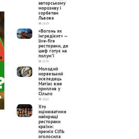
авторському
морозиву і
сорбетам
Львова
2429
«Вогонь як
інгредієнт» —
live-fire
ресторани, де
шеф готує на
полум’ї
2176
Молодий
норвезький
оселедець
Матіас вже
приплив у
Сільпо
1862
Хто
оцінюватиме
найкращі
ресторани
країни:
премія СІЛЬ
оголосила