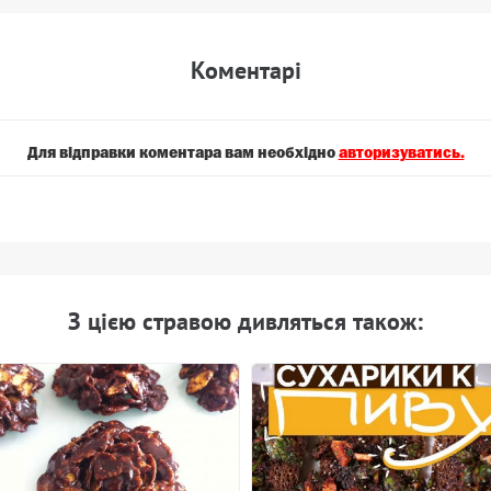
Коментарi
Для вiдправки коментара вам необхiдно
авторизуватись.
З цiєю стравою дивляться також: