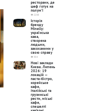
ресторани, де
шеф готує на
полум’ї
2208
Історія
бренду
Minelly:
українська
кава,
створена
людьми,
закоханими у
свою справу
354
Нові заклади
Києва. Липень
2026: 19
локацій —
паста-бістро,
корейське
кафе,
італійські та
грузинські
рести, міські
кафе,
спешелті
кав’ярні