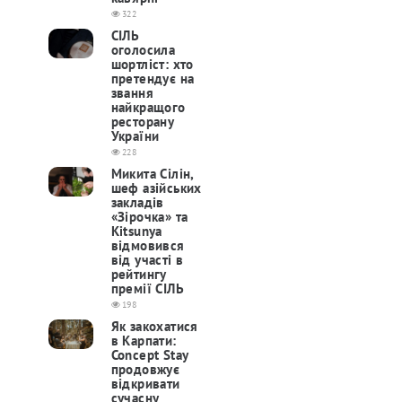
322
СІЛЬ
оголосила
шортліст: хто
претендує на
звання
найкращого
ресторану
України
228
Микита Сілін,
шеф азійських
закладів
«Зірочка» та
Kitsunya
відмовився
від участі в
рейтингу
премії СІЛЬ
198
Як закохатися
в Карпати:
Concept Stay
продовжує
відкривати
сучасну