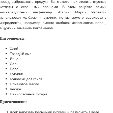
повод выбрасывать продукт. Вы можете приготовить вкусные
котлеты с сезонными овощами. В этом рецепте самый
жизнерадостный шеф-повар Италии Марко Черветти
использовал колбаски и цуккини, но вы можете варьировать
ингредиенты, например, вместо колбасок использовать перец,
а цуккини заменить баклажаном.
Ингредиенты
:
Хлеб
Твердый сыр
Яйца
Соль
Перец
Цуккини
Колбаски для гриля
Оливковое масло
Чеснок
Панировочные сухари
Приготовление
:
Хлеб нарезать большими кусками и размочить в воде.