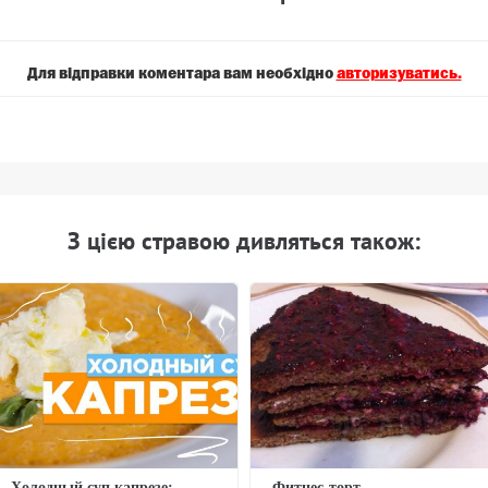
Для вiдправки коментара вам необхiдно
авторизуватись.
З цiєю стравою дивляться також:
Холодный суп капрезе:
Фитнес-торт