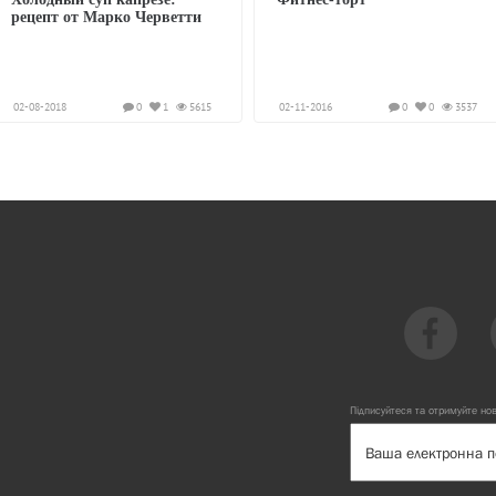
рецепт от Марко Черветти
02-08-2018
0
1
5615
02-11-2016
0
0
3537
Підписуйтеся та отримуйте но