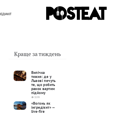
ЕДІАКІТ
Краще за тиждень
Випічка
тижня: де у
Львові печуть
те, що робить
ранок вартим
підйому
3599
«Вогонь як
інгредієнт» —
live-fire