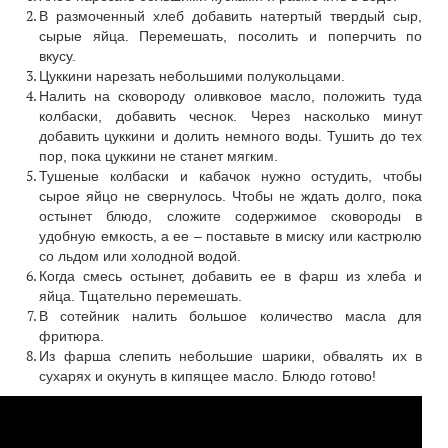
В размоченный хлеб добавить натертый твердый сыр,
сырые яйца. Перемешать, посолить и поперчить по
вкусу.
Цуккини нарезать небольшими полукольцами.
Налить на сковороду оливковое масло, положить туда
колбаски, добавить чеснок. Через насколько минут
добавить цуккини и долить немного воды. Тушить до тех
пор, пока цуккини не станет мягким.
Тушеные колбаски и кабачок нужно остудить, чтобы
сырое яйцо не свернулось. Чтобы не ждать долго, пока
остынет блюдо, сложите содержимое сковороды в
удобную емкость, а ее – поставьте в миску или кастрюлю
со льдом или холодной водой.
Когда смесь остынет, добавить ее в фарш из хлеба и
яйца. Тщательно перемешать.
В сотейник налить большое количество масла для
фритюра.
Из фарша слепить небольшие шарики, обвалять их в
сухарях и окунуть в кипящее масло. Блюдо готово!