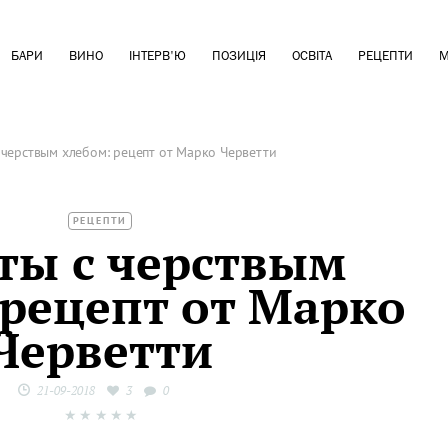
БАРИ
ВИНО
ІНТЕРВ'Ю
ПОЗИЦІЯ
ОСВІТА
РЕЦЕПТИ
М
 черствым хлебом: рецепт от Марко Черветти
РЕЦЕПТИ
ты с черствым
 рецепт от Марко
Черветти
21-09-2018
3
0
★
★
★
★
★