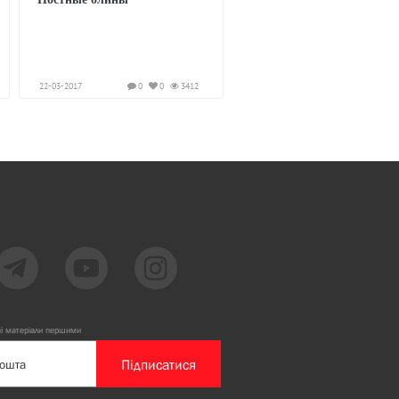
22-03-2017
0
0
3412
ві матеріали першими
Підписатися