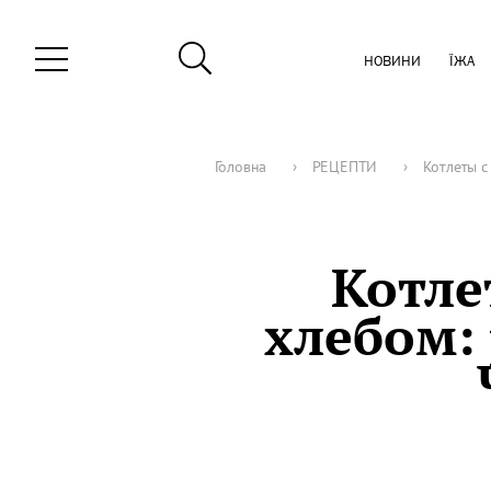
НОВИНИ
ЇЖА
Головна
›
РЕЦЕПТИ
›
Котлеты с
Котле
хлебом: