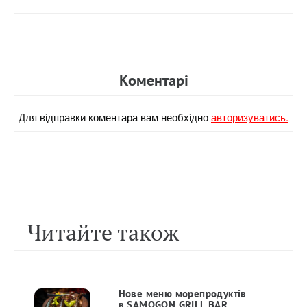
Коментарi
Для вiдправки коментара вам необхiдно
авторизуватись.
Читайте також
Нове меню морепродуктiв
в SAMOGON GRILL BAR