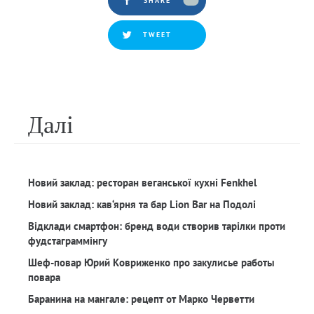
SHARE
TWEET
Далi
Новий заклад: ресторан веганської кухні Fenkhel
Новий заклад: кав‘ярня та бар Lion Bar на Подолі
Відклади смартфон: бренд води створив тарілки проти
фудстаграммінгу
Шеф-повар Юрий Ковриженко про закулисье работы
повара
Баранина на мангале: рецепт от Марко Черветти