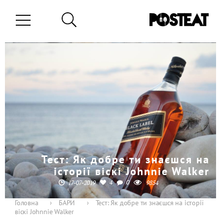
Тест: Як добре ти знаєшся на
історії віскі Johnnie Walker
4
0
17-07-2019
9854
Головна
›
БАРИ
›
Тест: Як добре ти знаєшся на історії
віскі Johnnie Walker