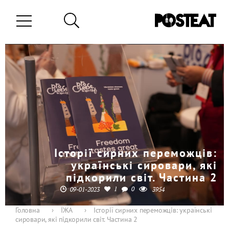
Історії сирних переможців:
українські сировари, які
підкорили світ. Частина 2
1
0
09-01-2023
3954
Головна
›
ЇЖА
›
Історії сирних переможців: українські
сировари, які підкорили світ. Частина 2