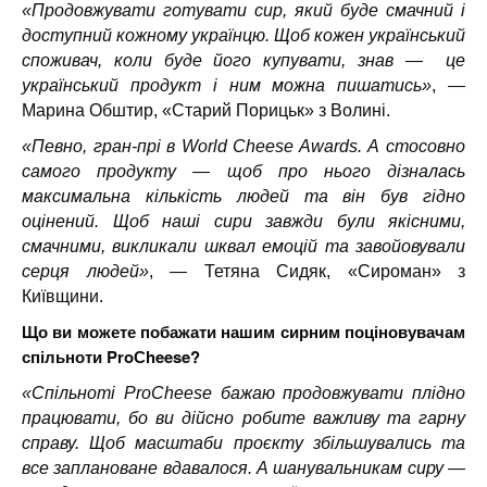
«Продовжувати готувати сир, який буде смачний і
доступний кожному українцю. Щоб кожен український
споживач, коли буде його купувати, знав — це
український продукт і ним можна пишатись»
, —
Марина Обштир, «Старий Порицьк» з Волині.
«Певно, гран-прі в World Cheese Awards. А стосовно
самого продукту — щоб про нього дізналась
максимальна кількість людей та він був гідно
оцінений. Щоб наші сири завжди були якісними,
смачними, викликали шквал емоцій та завойовували
серця людей»
, — Тетяна Сидяк, «Сироман» з
Київщини.
Що ви можете побажати нашим сирним поціновувачам
спільноти ProСheese?
«Спільноті ProСheese бажаю продовжувати плідно
працювати, бо ви дійсно робите важливу та гарну
справу. Щоб масштаби проєкту збільшувались та
все заплановане вдавалося. А шанувальникам сиру —