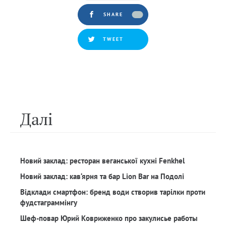
SHARE
TWEET
Далi
Новий заклад: ресторан веганської кухні Fenkhel
Новий заклад: кав‘ярня та бар Lion Bar на Подолі
Відклади смартфон: бренд води створив тарілки проти
фудстаграммінгу
Шеф-повар Юрий Ковриженко про закулисье работы