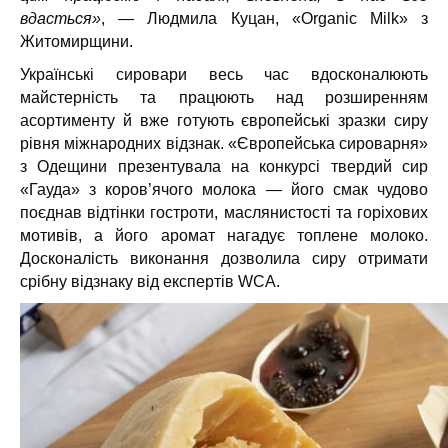
вдасться»
, — Людмила Куцан, «Organic Milk» з
Житомирщини.
Українські сировари весь час вдосконалюють
майстерність та працюють над розширенням
асортименту й вже готують європейські зразки сиру
рівня міжнародних відзнак. «Європейська сироварня»
з Одещини презентувала на конкурсі твердий сир
«Гауда» з коров’ячого молока — його смак чудово
поєднав відтінки гостроти, маслянистості та горіхових
мотивів, а його аромат нагадує топлене молоко.
Досконалість виконання дозволила сиру отримати
срібну відзнаку від експертів WCA.