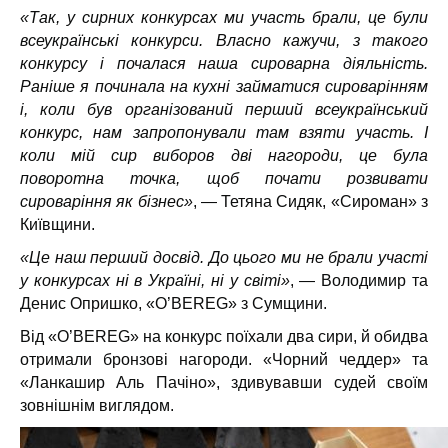
«Так, у сирних конкурсах ми участь брали, це були
всеукраїнські конкурси. Власно кажучи, з такого
конкурсу і почалася наша сироварна діяльність.
Раніше я починала на кухні займатися сироварінням
і, коли був організований перший всеукраїнський
конкурс, нам запропонували там взяти участь. І
коли мій сир виборов дві нагороди, це була
поворотна точка, щоб почати розвивати
сироваріння як бізнес»
, — Тетяна Сидяк, «Сироман» з
Київщини.
«Це наш перший досвід. До цього ми не брали участі
у конкурсах ні в Україні, ні у світі»
, — Володимир та
Денис Опришко, «O’BEREG» з Сумщини.
Від «O’BEREG» на конкурс поїхали два сири, й обидва
отримали бронзові нагороди. «Чорний чеддер» та
«Ланкашир Аль Пачіно», здивувавши судей своїм
зовнішнім виглядом.