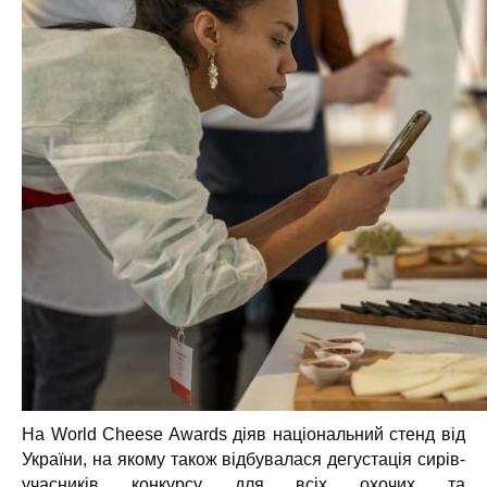
На World Cheese Awards діяв національний стенд від
України, на якому також відбувалася дегустація сирів-
учасників конкурсу для всіх охочих та