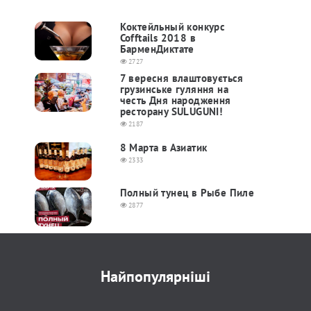
Коктейльный конкурс
Cofftails 2018 в
БарменДиктате
2727
7 вересня влаштовується
грузинське гуляння на
честь Дня народження
ресторану SULUGUNI!
2187
8 Марта в Азиатик
2333
Полный тунец в Рыбе Пиле
2877
Найпопулярніші