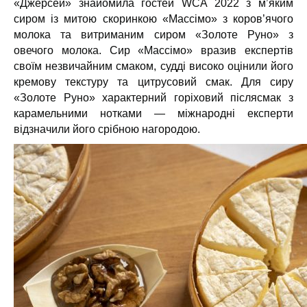
«Джерсей» знайомила гостей WCA 2022 з м’яким
сиром із митою скоринкою «Массімо» з коров’ячого
молока та витриманим сиром «Золоте Руно» з
овечого молока. Сир «Массімо» вразив експертів
своїм незвичайним смаком, судді високо оцінили його
кремову текстуру та цитрусовий смак. Для сиру
«Золоте Руно» характерний горіховий післясмак з
карамельними нотками — міжнародні експерти
відзначили його срібною нагородою.