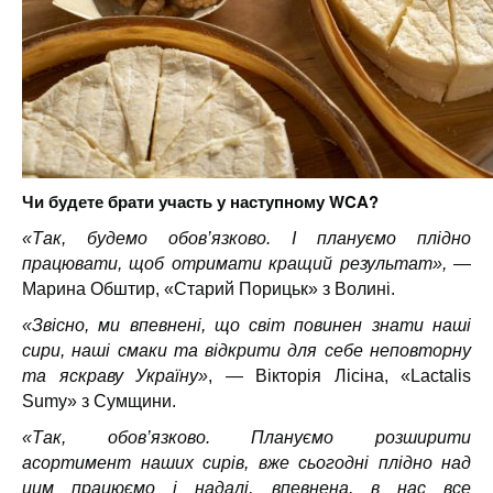
Чи будете брати участь у наступному WCA?
«Так, будемо обов’язково. І плануємо плідно
працювати, щоб отримати кращий результат»,
—
Марина Обштир, «Старий Порицьк» з Волині.
«Звісно, ми впевнені, що світ повинен знати наші
сири, наші смаки та відкрити для себе неповторну
та яскраву Україну»
, — Вікторія Лісіна, «Lactalis
Sumy» з Сумщини.
«Так, обов’язково. Плануємо розширити
асортимент наших сирів, вже сьогодні плідно над
цим працюємо і надалі, впевнена, в нас все