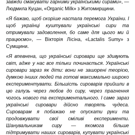
завжди смакувати гарними українськими сирами»
, —
Людмила Куцан, «Organic Milk» з Житомирщини.
«Я бажаю, щоб скоріше настала перемога України. І
щоб українці куштували українські сири та
отримували задоволення, бо саме для цього ми й
працюємо»
, — Вікторія Лісіна, «Lactalis Sumy» з
Сумщини.
«Я впевнена, що українські сировари ще здивують
світ, адже у нас все тільки починається. Українські
сировари зараз як діти: вони не зашорені теорією,
думкою інших людей та готові максимально широко
експериментувати. Більшість сироварів прийшли в
цю галузь через любов до сиру, через прагнення
чогось нового та експериментального. І саме зараз
українські сировари дійсно творять чудеса.
Сироварам я побажаю не опускати руки та
продовжувати свої сміливі експерименти.
Шанувальникам сиру — якомога більше
підтримувати наших сироварів, купувати українські