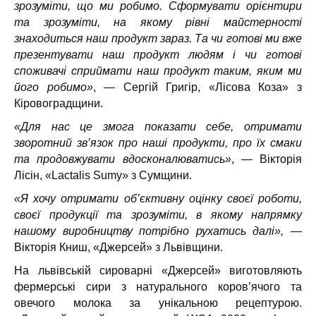
зрозуміти, що ми робимо. Сформувати орієнтири
та зрозуміти, на якому рівні майстерності
знаходиться наш продукт зараз. Та чи готові ми вже
презентувати наш продукт людям і чи готові
споживачі сприймати наш продукт таким, яким ми
його робимо»
, — Сергій Григір, «Лісова Коза» з
Кіровоградщини.
«Для нас це змога показати себе, отримати
зворотний зв’язок про наші продукти, про їх смаки
та продовжувати вдосконалюватись»
, — Вікторія
Лісін, «Lactalis Sumy» з Сумщини.
«Я хочу отримати об’єктивну оцінку своєї роботи,
своєї продукції та зрозуміти, в якому напрямку
нашому виробництву потрібно рухатись далі»,
—
Вікторія Книш, «Джерсей» з Львівщини.
На львівській сироварні «Джерсей» виготовляють
фермерські сири з натурального коров’ячого та
овечого молока за унікальною рецептурою.