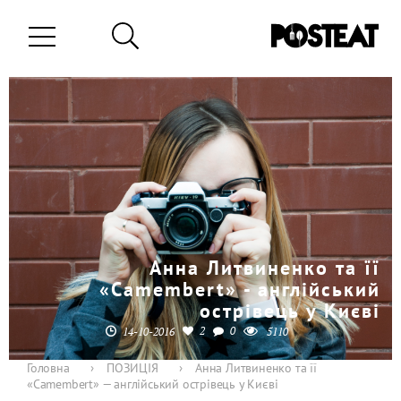
Анна Литвиненко та її
«Camembert» - англійський
острівець у Києві
2
0
14-10-2016
5110
Головна
›
ПОЗИЦІЯ
›
Анна Литвиненко та її
«Camembert» — англійський острівець у Києві