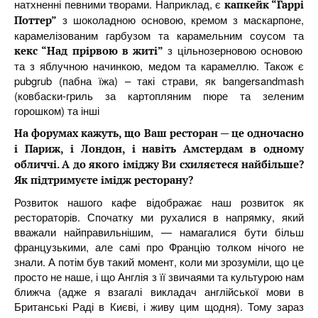
натхненні певними творами. Наприклад, є
капкейк “Гаррі
з шоколадною основою, кремом з маскарпоне,
Поттер”
карамелізованим гарбузом та карамельним соусом та
з цільнозерновою основою
кекс “Над прірвою в житі”
та з яблучною начинкою, медом та карамеллю. Також є
pubgrub (пабна їжа) – такі страви, як bangersandmash
(ковбаски-гриль за картопляним пюре та зеленим
горошком) та інші
На форумах кажуть, що Ваш ресторан — це одночасно
і Париж, і Лондон, і навіть Амстердам в одному
обличчі. А до якого іміджу Ви схиляєтеся найбільше?
Як підтримуєте імідж ресторану?
Розвиток нашого кафе відображає наш розвиток як
рестораторів. Спочатку ми рухалися в напрямку, який
вважали найправильнішим, — намагалися бути більш
французькими, але самі про Францію толком нічого не
знали. А потім був такий момент, коли ми зрозуміли, що це
просто не наше, і що Англія з її звичаями та культурою нам
ближча (адже я взагалі викладач англійської мови в
Британські Раді в Києві, і живу цим щодня). Тому зараз