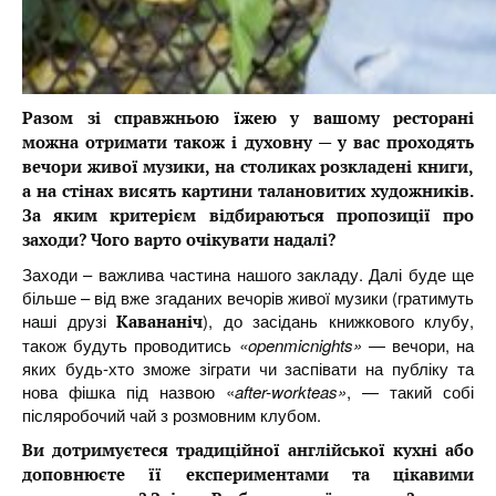
Разом зі справжньою їжею у вашому ресторані
можна отримати також і духовну — у вас проходять
вечори живої музики, на столиках розкладені книги,
а на стінах висять картини талановитих художників.
За яким критерієм відбираються пропозиції про
заходи? Чого варто очікувати надалі?
Заходи – важлива частина нашого закладу. Далі буде ще
більше – від вже згаданих вечорів живої музики (гратимуть
наші друзі
), до засідань книжкового клубу,
Кавананіч
також будуть проводитись
«openmicnights»
— вечори, на
яких будь-хто зможе зіграти чи заспівати на публіку та
нова фішка під назвою «
after-workteas»
, — такий собі
післяробочий чай з розмовним клубом.
Ви дотримуєтеся традиційної англійської кухні або
доповнюєте її експериментами та цікавими