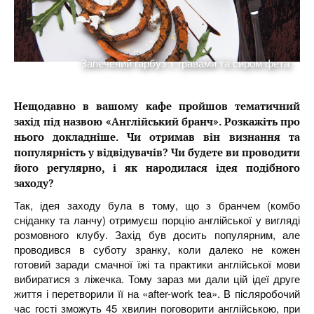
Запечений гарбуз з травами та сиром фета
Нещодавно в вашому кафе пройшов тематичний
захід під назвою «Англійський бранч». Розкажіть про
нього докладніше. Чи отримав він визнання та
популярність у відвідувачів? Чи будете ви проводити
його регулярно, і як народилася ідея подібного
заходу?
Так, ідея заходу була в тому, що з бранчем (комбо
сніданку та ланчу) отримуєш порцію англійської у вигляді
розмовного клубу. Захід був досить популярним, але
проводився в суботу зранку, коли далеко не кожен
готовий заради смачної їжі та практики англійської мови
вибиратися з ліжечка. Тому зараз ми дали цій ідеї друге
життя і перетворили її на «after-work tea». В післяробочий
час гості зможуть 45 хвилин поговорити англійською, при