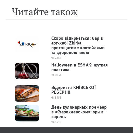
Читайте також
Скоро відкриється: бар в
арт-хабі Zbirka
пригощатиме коктейлями
та здоровою їжею
2857
Halloween в ESHAK: жуткая
пластика
2031
Відкриття КИЇВСЬКОЇ
РЕБЕРНІ!
5558
День кулинарных премьер
в «Старокиевском»: зри в
корень
3546