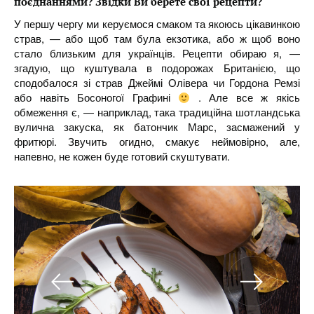
поєднаннями? Звідки Ви берете свої рецепти?
У першу чергу ми керуємося смаком та якоюсь цікавинкою
страв, — або щоб там була екзотика, або ж щоб воно
стало близьким для українців. Рецепти обираю я, —
згадую, що куштувала в подорожах Британією, що
сподобалося зі страв Джеймі Олівера чи Гордона Ремзі
або навіть Босоногої Графині
. Але все ж якісь
обмеження є, — наприклад, така традиційна шотландська
вулична закуска, як батончик Марс, засмажений у
фритюрі. Звучить огидно, смакує неймовірно, але,
напевно, не кожен буде готовий скуштувати.