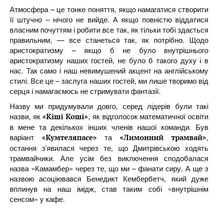
Атмосфера – це тонке поняття, якщо намагатися створити
її штучно – нічого не вийде. А якщо повністю віддатися
власним почуттям і робити все так, як тільки тобі здається
правильним, — все станеться так, як потрібно. Щодо
аристократизму – якщо б не було внутрішнього
аристократизму наших гостей, не було б такого духу і в
нас. Так само і наш невимушений акцент на англійському
стилі. Все це – заслуга наших гостей, ми лише творимо від
серця і намагаємось не стримувати фантазії.
Назву ми придумували довго, серед лідерів були такі
назви, як
, як відголосок математичної освіти
«Кіші Коші»
в мене та декількох інших членів нашої команди. Був
варіант
та
,
«Кумтеляпасе»
«Лимонний трамвай»
остання з’явилася через те, що Дмитрівською ходять
трамвайчики. Але усім без виключення сподобалася
назва «Камамбер» через те, що ми – фанати сиру. А ще з
назвою асоціювався Бенедикт Кембербетч, який дуже
вплинув на наш імідж, став таким собі «внутрішнім
сенсом» у кафе.