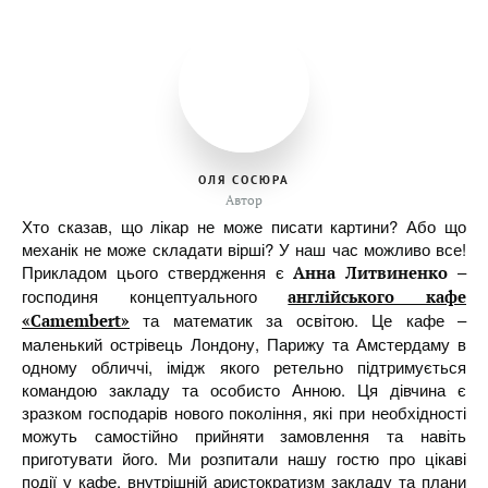
ОЛЯ СОСЮРА
Автор
Хто сказав, що лікар не може писати картини? Або що
механік не може складати вірші? У наш час можливо все!
Прикладом цього ствердження є
–
Анна Литвиненко
господиня концептуального
англійського кафе
та математик за освітою. Це кафе –
«Camembert»
маленький острівець Лондону, Парижу та Амстердаму в
одному обличчі, імідж якого ретельно підтримується
командою закладу та особисто Анною. Ця дівчина є
зразком господарів нового покоління, які при необхідності
можуть самостійно прийняти замовлення та навіть
приготувати його. Ми розпитали нашу гостю про цікаві
події у кафе, внутрішній аристократизм закладу та плани