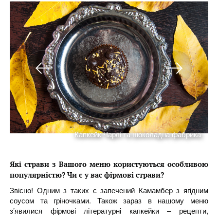
з
Капкейк Чарлі та шоколадна фабрика
Які страви з Вашого меню користуються особливою
популярністю? Чи є у вас фірмові страви?
Звісно! Одним з таких є запечений Камамбер з ягідним
соусом та гріночками. Також зараз в нашому меню
з’явилися фірмові літературні капкейки – рецепти,