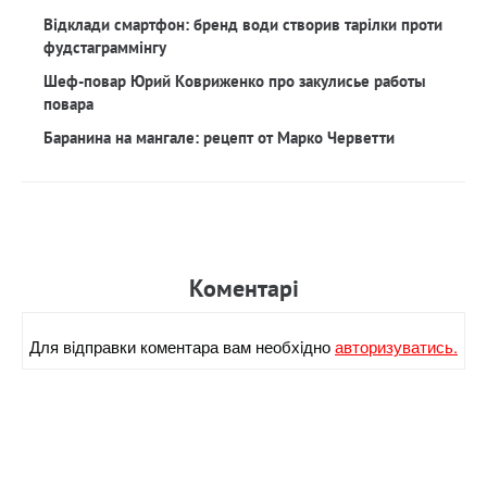
Відклади смартфон: бренд води створив тарілки проти
фудстаграммінгу
Шеф-повар Юрий Ковриженко про закулисье работы
повара
Баранина на мангале: рецепт от Марко Черветти
Коментарi
Для вiдправки коментара вам необхiдно
авторизуватись.