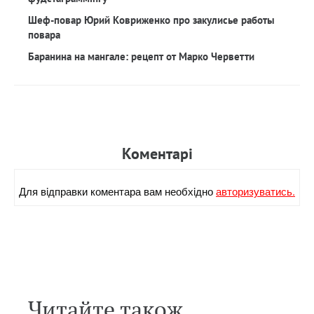
Шеф-повар Юрий Ковриженко про закулисье работы
повара
Баранина на мангале: рецепт от Марко Черветти
Коментарi
Для вiдправки коментара вам необхiдно
авторизуватись.
Читайте також