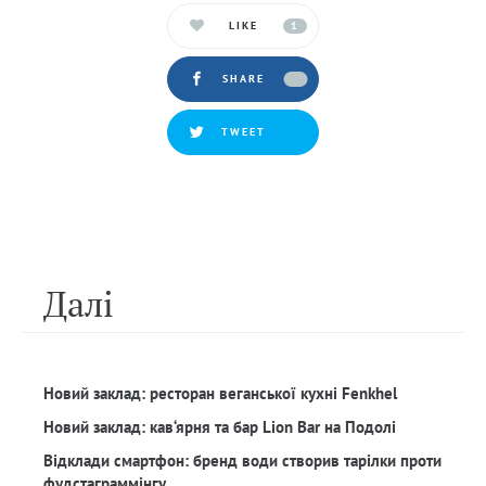
LIKE
1
SHARE
TWEET
Далi
Новий заклад: ресторан веганської кухні Fenkhel
Новий заклад: кав‘ярня та бар Lion Bar на Подолі
Відклади смартфон: бренд води створив тарілки проти
фудстаграммінгу