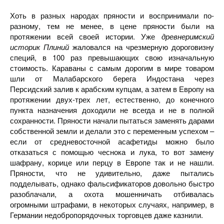
Хоть в разных народах пряности и воспринимали по-
разному, тем не менее, в цене пряности были на
протяжении всей своей истории. Уже
древнеримский
историк Плиний
жаловался на чрезмерную дороговизну
специй, в 100 раз превышающих свою изначальную
стоимость. Караваны с самым дорогим в мире товаром
шли от Малабарского берега Индостана через
Персидский залив к арабским купцам, а затем в Европу на
протяжении двух-трех лет, естественно, до конечного
пункта назначения доходили не всегда и не в полной
сохранности. Пряности начали пытаться заменять дарами
собственной земли и делали это с переменным успехом –
если от средневосточной асафетиды можно было
отказаться с помощью чеснока и лука, то вот замену
шафрану, корице или перцу в Европе так и не нашли.
Пряности, что не удивительно, даже пытались
подделывать, однако фальсификаторов довольно быстро
разоблачали, а охота мошенничать отбивалась
огромными штрафами, в некоторых случаях, например, в
Германии недобропорядочных торговцев даже казнили.