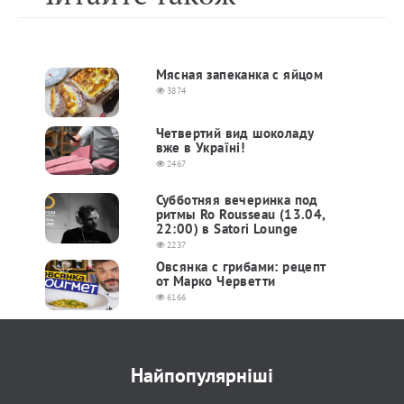
Мясная запеканка с яйцом
3874
Четвертий вид шоколаду
вже в Україні!
2467
Субботняя вечеринка под
ритмы Ro Rousseau (13.04,
22:00) в Satori Lounge
2237
Овсянка с грибами: рецепт
от Марко Черветти
6166
Найпопулярніші