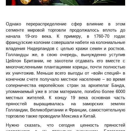
Однако перераспределение сфер влияние в этом
сегменте мировой торговли продолжалось вплоть до
начала 19-ого века. К примеру, в 1760-70 годах
французские колонии совершали набеги на колониальные
владения Нидерландов с целью кражи семян и ростков.
Голландцы же, в свою очередь, вынужденно уступив
Цейлон Британии, не захотели отдавать его вместе с
многочисленными плантациями корицы, почти полностью
их уничтожив. Меньше всего выгоды от «войн специй» в
конечном счете получало местное население – во время
соперничества европейских стран за архипелаг Банда,
упоминаемый уже в этом материале, погибло более 6000
местных жителей. К концу 19 века основная часть
пряностей выращивалась на заморских землях
Голландии, Великобритании и Франции, самостоятельную
торговлю также проводили Мексика и Китай.
Нужно сказать, что сегодня ценность пряностей
несравнима с их прошлым значением. Благодаря