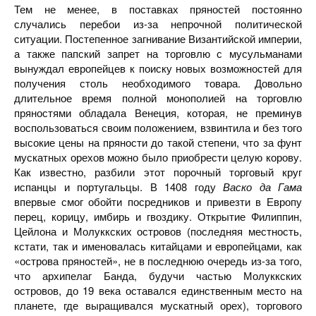
Тем не менее, в поставках пряностей постоянно
случались перебои из-за непрочной политической
ситуации. Постепенное загнивание Византийской империи,
а также папский запрет на торговлю с мусульманами
вынуждал европейцев к поиску новых возможностей для
получения столь необходимого товара. Довольно
длительное время полной монополией на торговлю
пряностями обладала Венеция, которая, не преминув
воспользоваться своим положением, взвинтила и без того
высокие цены на пряности до такой степени, что за фунт
мускатных орехов можно было приобрести целую корову.
Как известно, разбили этот порочный торговый круг
испанцы и португальцы. В 1408 году
Васко да Гама
впервые смог обойти посредников и привезти в Европу
перец, корицу, имбирь и гвоздику. Открытие Филиппин,
Цейлона и Молуккских островов (последняя местность,
кстати, так и именовалась китайцами и европейцами, как
«острова пряностей», не в последнюю очередь из-за того,
что архипелаг Банда, будучи частью Молуккских
островов, до 19 века оставался единственным место на
планете, где выращивался мускатный орех), торгового