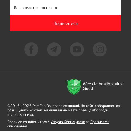
Підписатися
Website health status:
Good
©2016—2026 PostEat. Всі права захищені. На сайті забороняється
розміщувати контент, на який ви не маєте прав і / або згоди
правовласника.
Просимо ознайомитися з
Угодою Користувача
та
Правилами
спілкування
.