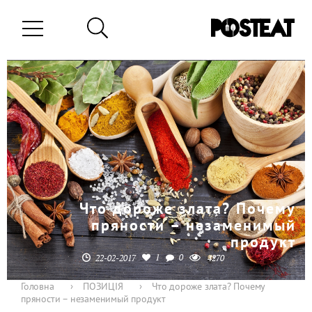
Что дороже злата? Почему
пряности – незаменимый
продукт
1
0
22-02-2017
4270
Головна
›
ПОЗИЦІЯ
›
Что дороже злата? Почему
пряности – незаменимый продукт