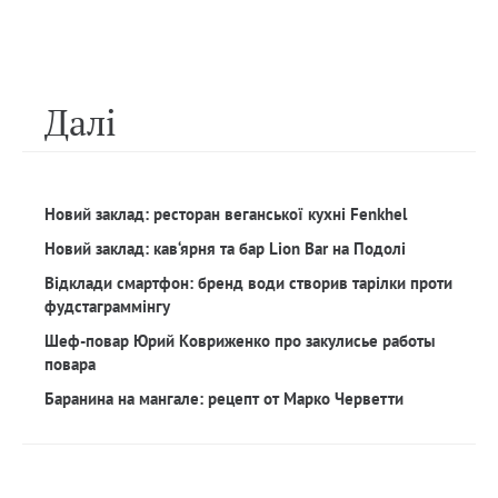
Далi
Новий заклад: ресторан веганської кухні Fenkhel
Новий заклад: кав‘ярня та бар Lion Bar на Подолі
Відклади смартфон: бренд води створив тарілки проти
фудстаграммінгу
Шеф-повар Юрий Ковриженко про закулисье работы
повара
Баранина на мангале: рецепт от Марко Черветти