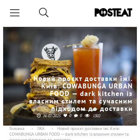
Новий проєкт доставки їжі.
Київ: COWABUNGA URBAN
FOOD — dark kitchen із
власним стилем та сучасним
підходом до доставки
0
0
14-07-2025
1302
Головна
›
ЇЖА
›
Новий проєкт доставки їжі. Київ:
COWABUNGA URBAN FOOD — dark kitchen із власним стилем та
сучасним підходом до доставки