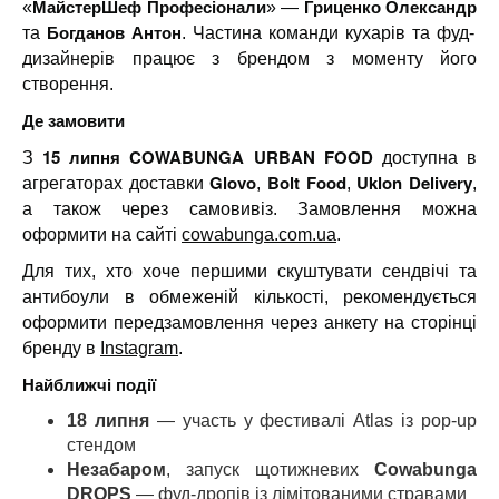
МайстерШеф Професіонали
Гриценко Олександр
«
» —
Богданов Антон
та
. Частина команди кухарів та фуд-
дизайнерів працює з брендом з моменту його
створення.
Де замовити
15 липня COWABUNGA URBAN FOOD
З
доступна в
Glovo
Bolt Food
Uklon Delivery
агрегаторах доставки
,
,
,
а також через самовивіз. Замовлення можна
оформити на сайті
cowabunga.com.ua
.
Для тих, хто хоче першими скуштувати сендвічі та
антибоули в обмеженій кількості, рекомендується
оформити передзамовлення через анкету на сторінці
бренду в
Instagram
.
Найближчі події
18 липня
— участь у фестивалі Atlas із pop-up
стендом
Незабаром
, запуск щотижневих
Cowabunga
DROPS
— фуд-дропів із лімітованими стравами