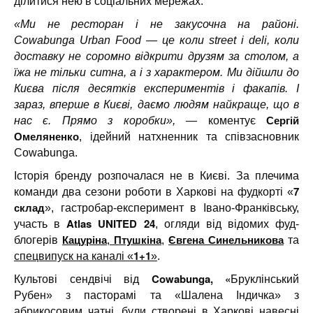
ділитися нею в соціальних мережах.
«Ми не ресторан і не закусочна на районі.
Cowabunga Urban Food — це коли street і deli, коли
доставку не соромно відкрити друзям за столом, а
їжа не тільки ситна, а і з характером. Ми дійшли до
Києва після десятків експериментів і факапів. І
зараз, вперше в Києві, даємо людям найкраще, що в
Сергій
нас є. Прямо з коробки»,
— коментує
Омеляненко
, ідейний натхненник та співзасновник
Cowabunga.
Історія бренду розпочалася не в Києві. За плечима
7
команди два сезони роботи в Харкові на фудкорті «
склад
», гастробар-експеримент в Івано-Франківську,
Atlas UNITED 24
участь в
, огляди від відомих фуд-
Кацуріна
Птушкіна
Євгена Синельникова
блогерів
,
,
та
1+1
спецвипуск на каналі «
»
.
Cowabunga, «
Культові сендвічі від
Бруклінський
Рубен» з пасторамі та «Шалена Індичка» з
абрикосовим чатні, були створені в Харкові навесні