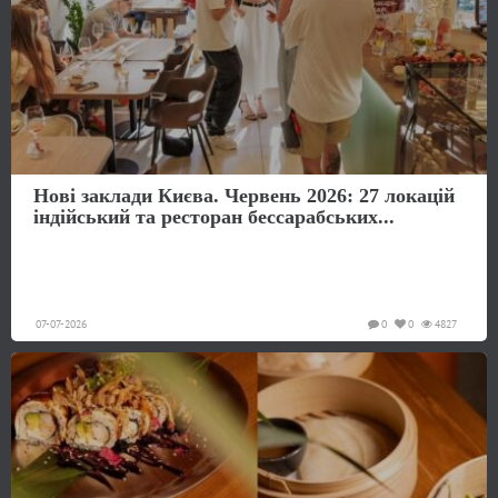
Нові заклади Києва. Червень 2026: 27 локацій
індійський та ресторан бессарабських...
07-07-2026
0
0
4827