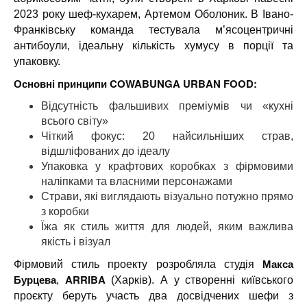
2023 року шеф-кухарем, Артемом Оболоник. В Івано-
Франківську команда тестувала м’ясоцентричні
антибоули, ідеальну кількість хумусу в порції та
упаковку.
Основні принципи COWABUNGA URBAN FOOD:
Відсутність фальшивих преміумів чи «кухні
всього світу»
Чіткий фокус: 20 найсильніших страв,
відшліфованих до ідеалу
Упаковка у крафтових коробках з фірмовими
наліпками та власними персонажами
Страви, які виглядають візуально потужно прямо
з коробки
Їжа як стиль життя для людей, яким важлива
якість і візуал
Макса
Фірмовий стиль проекту розробляла студія
Бурцева
ARRIBA
,
(Харків). А у створенні київського
проєкту беруть участь два досвідчених шефи з