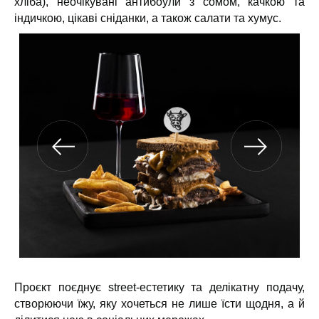
хліба), неочікувані антибоули з сомом, качкою та
індичкою, цікаві сніданки, а також салати та хумус.
Проєкт поєднує street-естетику та делікатну подачу,
створюючи їжу, яку хочеться не лише їсти щодня, а й