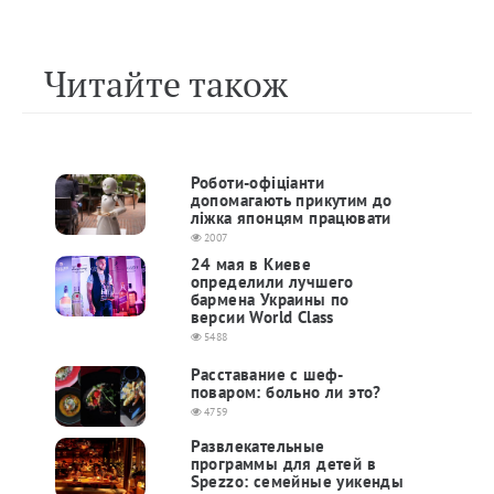
Читайте також
Роботи-офіціанти
допомагають прикутим до
ліжка японцям працювати
2007
24 мая в Киеве
определили лучшего
бармена Украины по
версии World Class
5488
Расставание с шеф-
поваром: больно ли это?
4759
Развлекательные
программы для детей в
Spezzo: семейные уикенды