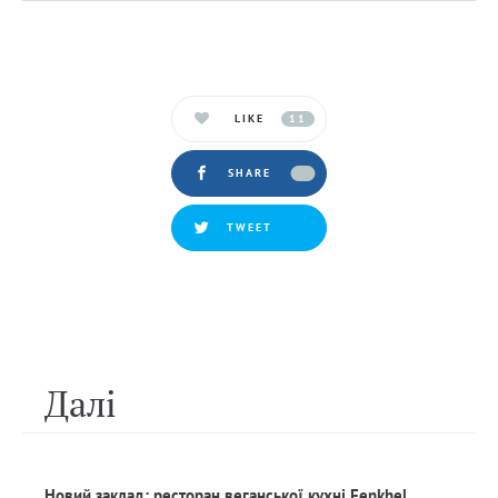
LIKE
11
SHARE
TWEET
Далi
Новий заклад: ресторан веганської кухні Fenkhel