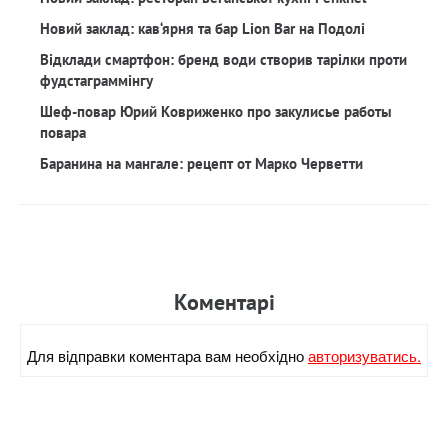
Новий заклад: кав‘ярня та бар Lion Bar на Подолі
Відклади смартфон: бренд води створив тарілки проти
фудстаграммінгу
Шеф-повар Юрий Ковриженко про закулисье работы
повара
Баранина на мангале: рецепт от Марко Черветти
Коментарi
Для вiдправки коментара вам необхiдно
авторизуватись.