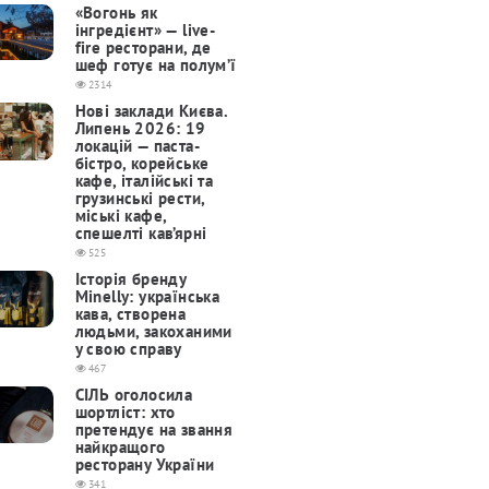
«Вогонь як
інгредієнт» — live-
fire ресторани, де
шеф готує на полум’ї
2314
Нові заклади Києва.
Липень 2026: 19
локацій — паста-
бістро, корейське
кафе, італійські та
грузинські рести,
міські кафе,
спешелті кав’ярні
525
Історія бренду
Minelly: українська
кава, створена
людьми, закоханими
у свою справу
467
СІЛЬ оголосила
шортліст: хто
претендує на звання
найкращого
ресторану України
341