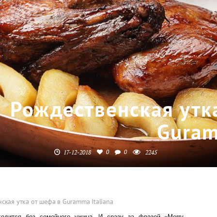
Рождественская утк
Guram
0
0
17-12-2018
2245
ская утка от шефа в Guramma Italiana
одится без семейного ужина. И сразу за фразой «Merry