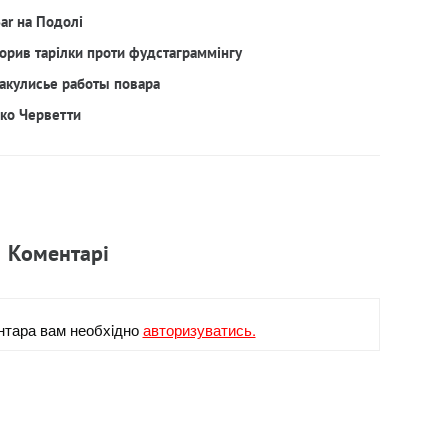
Bar на Подолі
орив тарілки проти фудстаграммінгу
акулисье работы повара
рко Черветти
Коментарi
нтара вам необхiдно
авторизуватись.