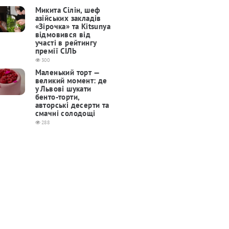
Микита Сілін, шеф
азійських закладів
«Зірочка» та Kitsunya
відмовився від
участі в рейтингу
премії СІЛЬ
300
Маленький торт —
великий момент: де
у Львові шукати
бенто-торти,
авторські десерти та
смачні солодощі
288