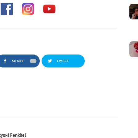
SHARE
TWEET
кухні Fenkhel