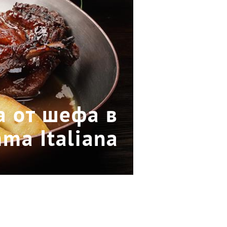
а от шефа в
ma Italiana