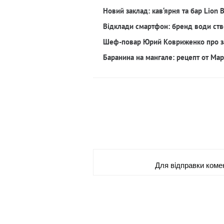
Новий заклад: кав‘ярня та бар Lion 
Відклади смартфон: бренд води ств
Шеф-повар Юрий Ковриженко про з
Баранина на мангале: рецепт от Ма
Для вiдправки коме