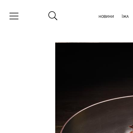
НОВИНИ
ЇЖА