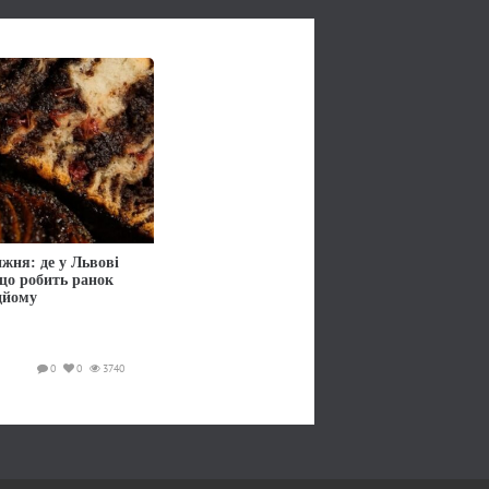
жня: де у Львові
 що робить ранок
дйому
0
0
3740