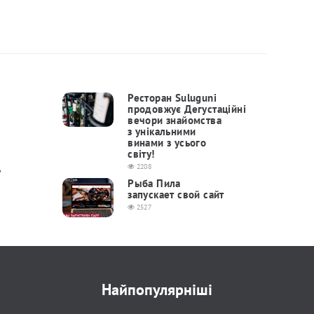
Ресторан Suluguni
продовжує Дегустаційні
вечори знайомства
з унікальними
винами з усього
світу!
2208
у
Рыба Пила
запускает свой сайт
2527
Найпопулярніші