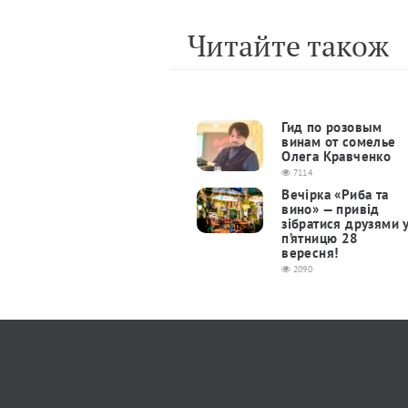
Читайте також
Гид по розовым
винам от сомелье
Олега Кравченко
7114
Вечірка «Риба та
вино» — привід
зібратися друзями 
п’ятницю 28
вересня!
2090