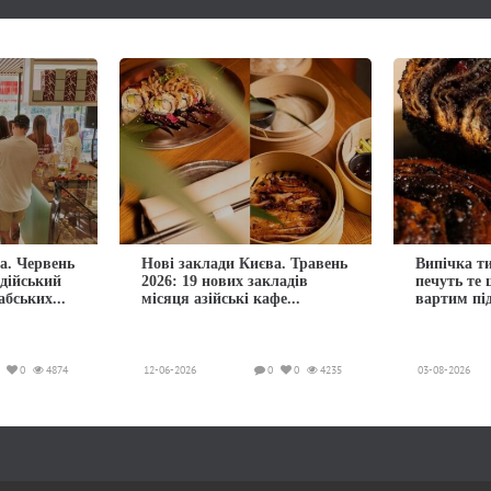
а. Червень
Нові заклади Києва. Травень
Випічка ти
ндійський
2026: 19 нових закладів
печуть те
абських...
місяця азійські кафе...
вартим пі
0
4874
12-06-2026
0
0
4235
03-08-2026