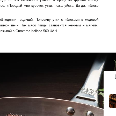
вое: «Передай мне кусочек утки, пожалуйста. Да-да, яблоко
блюдении традиций. Половину утки с яблоками в медовой
овяной печи. Так мясо птицы становится нежным и мягким,
азывай в Guramma Italiana 560 UAH.