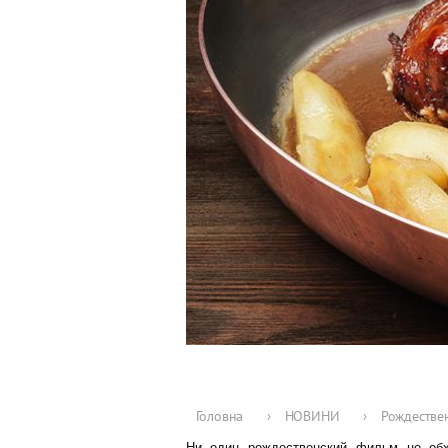
Головна
›
НОВИНИ
›
Рождествен
Ни один рождественский фильм не обх