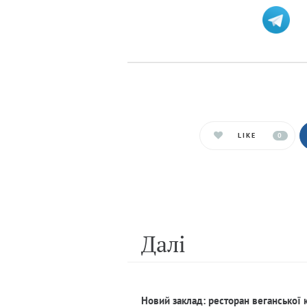
LIKE
0
Далi
Новий заклад: ресторан веганської 