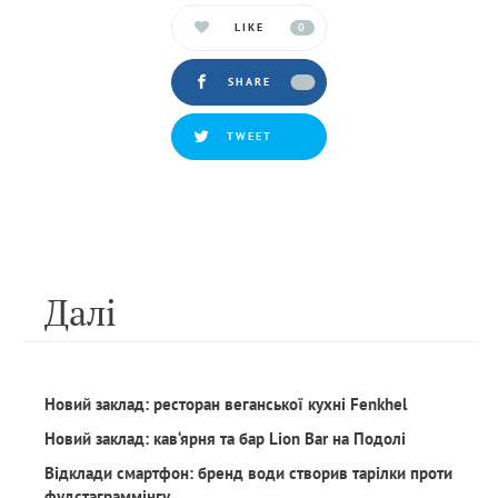
LIKE
0
SHARE
TWEET
Далi
Новий заклад: ресторан веганської кухні Fenkhel
Новий заклад: кав‘ярня та бар Lion Bar на Подолі
Відклади смартфон: бренд води створив тарілки проти
фудстаграммінгу