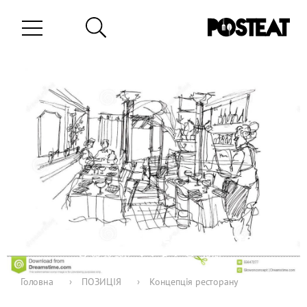
Концепція ресторану
0
0
03-10-2017
13427
Головна
›
ПОЗИЦІЯ
›
Концепція ресторану