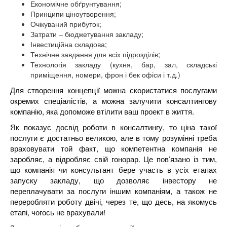
Економічне обґрунтування;
Принципи ціноутворення;
Очікуваний прибуток;
Затрати – бюджетування закладу;
Інвестиційна складова;
Технічне завдання для всіх підрозділів;
Технологія закладу (кухня, бар, зал, складські
приміщення, номери, фрон і бек офіси і т.д.)
Для створення концепції можна скористатися послугами
окремих спеціалістів, а можна залучити консалтингову
компанію, яка допоможе втілити ваш проект в життя.
Як показує досвід роботи в консалтингу, то ціна такої
послуги є достатньо великою, але в тому розумінні треба
враховувати той факт, що компетентна компанія не
заробляє, а відробляє свій гонорар. Це пов’язано із тим,
що компанія чи консультант бере участь в усіх етапах
запуску закладу, що дозволяє інвестору не
переплачувати за послуги іншим компаніям, а також не
переробляти роботу двічі, через те, що десь, на якомусь
етапі, чогось не врахували!