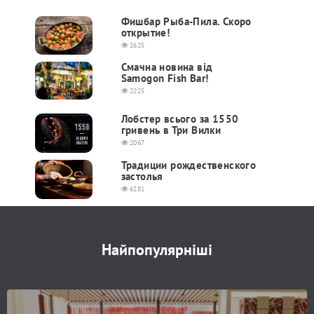
Фишбар Рыба-Пила. Скоро
открытие!
2625
Cмачна новина від
Samogon Fish Bar!
2225
Лобстер всього за 1550
гривень в Три Вилки
2067
Традиции рождественского
застолья
6281
Найпопулярніші