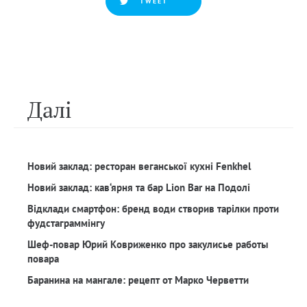
TWEET
Далi
Новий заклад: ресторан веганської кухні Fenkhel
Новий заклад: кав‘ярня та бар Lion Bar на Подолі
Відклади смартфон: бренд води створив тарілки проти
фудстаграммінгу
Шеф-повар Юрий Ковриженко про закулисье работы
повара
Баранина на мангале: рецепт от Марко Черветти