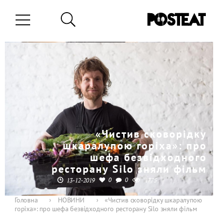
«Чистив сковорідку
шкаралупою горіха»: про
шефа безвідходного
ресторану Silo зняли фільм
0
0
13-12-2019
1775
Головна
›
НОВИНИ
›
«Чистив сковорідку шкаралупою
горіха»: про шефа безвідходного ресторану Silo зняли фільм