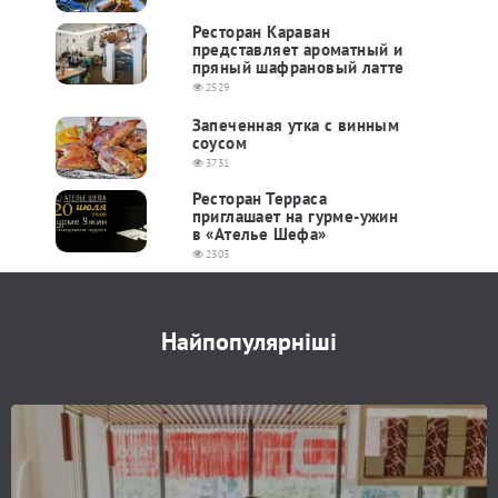
Ресторан Караван ​
представляе​т​ ароматный и
пряный шафрановый латте
2529
Запеченная утка с винным
соусом
3731
Ресторан Терраса
приглашает на гурме-ужин
в «Ателье Шефа»
2303
Найпопулярніші