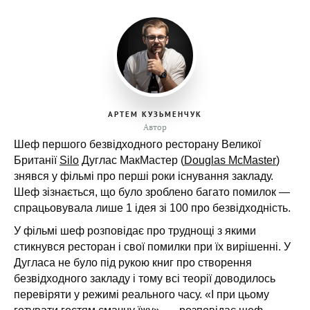
АРТЕМ КУЗЬМЕНЧУК
Автор
Шеф першого безвідходного ресторану Великої
Британії
Silo
Дуглас МакМастер (
Douglas McMaster
)
знявся у фільмі про перші роки існування закладу.
Шеф зізнається, що було зроблено багато помилок —
спрацьовувала лише 1 ідея зі 100 про безвідходність.
У фільмі шеф розповідає про труднощі з якими
стикнувся ресторан і свої помилки при їх вирішенні. У
Дугласа не було під рукою книг про створення
безвідходного закладу і тому всі теорії доводилось
перевіряти у режимі реального часу. «І при цьому