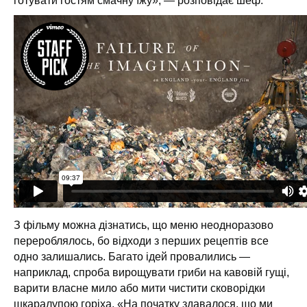
готувати гостям смачну їжу», — розповідає шеф.
З фільму можна дізнатись, що меню неодноразово
перероблялось, бо відходи з перших рецептів все
одно залишались. Багато ідей провалились —
наприклад, спроба вирощувати гриби на кавовій гущі,
варити власне мило або мити чистити сковорідки
шкаралупою горіха. «На початку здавалося, що ми