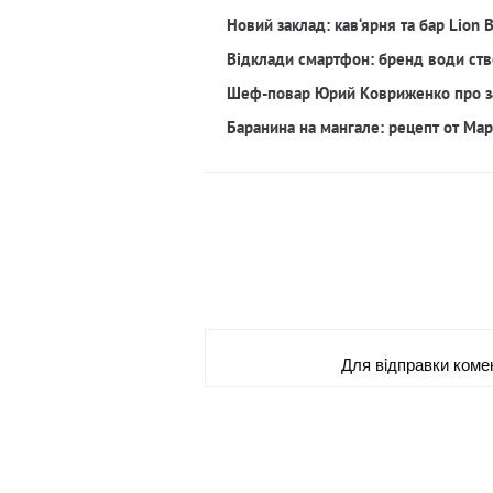
Новий заклад: кав‘ярня та бар Lion 
Відклади смартфон: бренд води ств
Шеф-повар Юрий Ковриженко про з
Баранина на мангале: рецепт от Ма
Для вiдправки коме