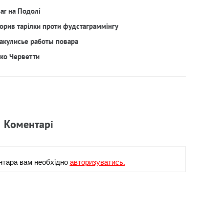
Bar на Подолі
орив тарілки проти фудстаграммінгу
акулисье работы повара
рко Черветти
Коментарi
нтара вам необхiдно
авторизуватись.