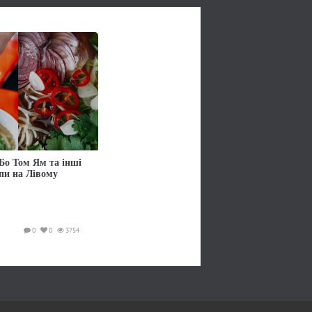
Бо Том Ям та інші
упи на Лівому
0
0
3754