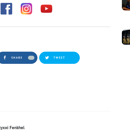
SHARE
TWEET
кухні Fenkhel