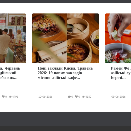
а. Червень
Нові заклади Києва. Травень
Рамен Фо 
ндійський
2026: 19 нових закладів
азійські с
абських...
місяця азійські кафе...
Березі...
0
4796
12-06-2026
0
0
4182
08-06-2026