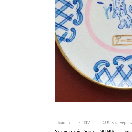
Головна
›
ЇЖА
›
GUNIA та мережа
Український бренд GUNIA та мер