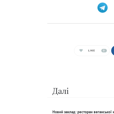
LIKE
0
Далi
Новий заклад: ресторан веганської 