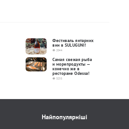
Фестиваль янтарних
вин в SULUGUNI!
2044
Самая свежая рыба
и морепродукты —
конечно же в ​​
ресторане Odessa!
3235
Найпопулярніші