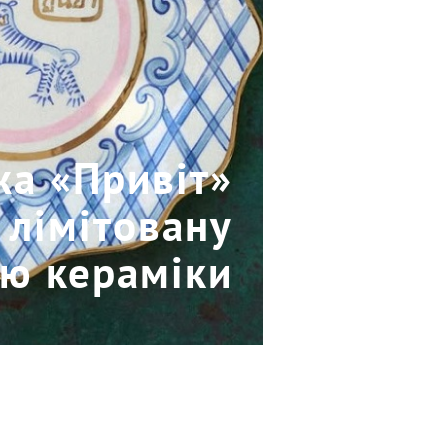
жа «Привіт»
 лімітовану
ію кераміки