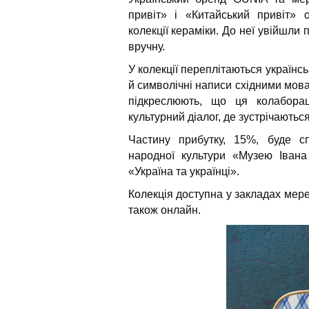
привіт» і «Китайський привіт» о
колекції кераміки. До неї увійшли 
вручну.
У колекції переплітаються українсь
й символічні написи східними мов
підкреслюють, що ця колабора
культурний діалог, де зустрічаються 
Частину прибутку, 15%, буде с
народної культури «Музею Івана
«Україна та українці».
Колекція доступна у закладах мере
також онлайн.