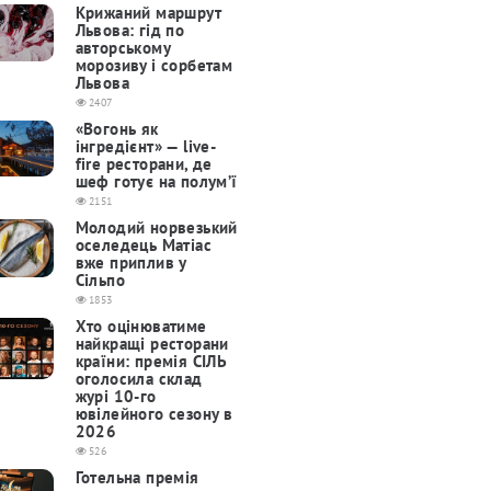
Крижаний маршрут
Львова: гід по
авторському
морозиву і сорбетам
Львова
2407
«Вогонь як
інгредієнт» — live-
fire ресторани, де
шеф готує на полум’ї
2151
Молодий норвезький
оселедець Матіас
вже приплив у
Сільпо
1853
Хто оцінюватиме
найкращі ресторани
країни: премія СІЛЬ
оголосила склад
журі 10-го
ювілейного сезону в
2026
526
Готельна премія