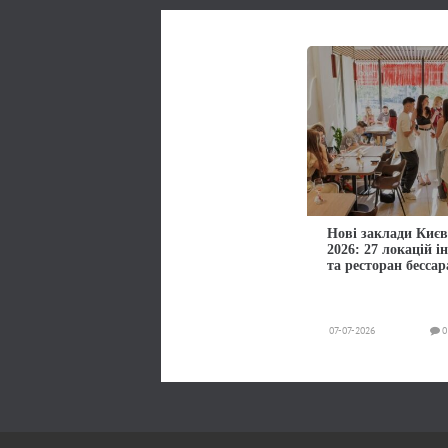
Нові заклади Києв
2026: 27 локацій і
та ресторан бессар
07-07-2026
0