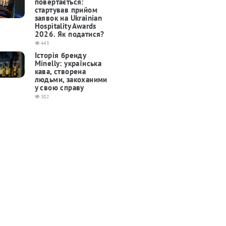
повертається:
cтартував прийом
заявок на Ukrainian
Hospitality Awards
2026. Як податися?
443
Історія бренду
Minelly: українська
кава, створена
людьми, закоханими
у свою справу
302