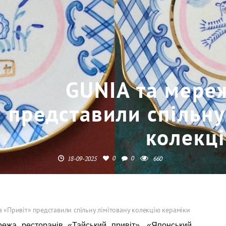
GUNIA та мере
представили спільну
колекц
0
0
18-09-2025
660
 «Привіт» представили спільну лімітовану колекцію кераміки
ежа ресторанів «Тайський привіт», «Японський