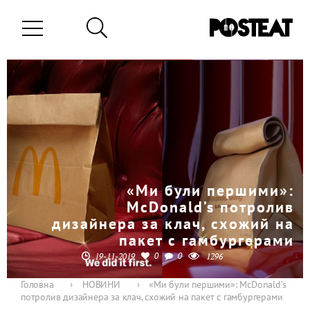
«Ми були першими»:
McDonald’s потролив
дизайнера за клач, схожий на
пакет с гамбургерами
0
0
19-11-2019
1296
Головна
›
НОВИНИ
›
«Ми були першими»: McDonald’s
потролив дизайнера за клач, схожий на пакет с гамбургерами