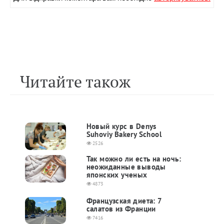
Читайте також
Новый курс в Denys
Suhoviy Bakery School
2526
Так можно ли есть на ночь:
неожиданные выводы
японских ученых
4873
Французская диета: 7
салатов из Франции
7416