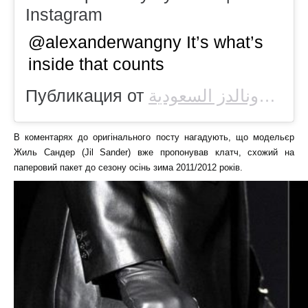
Instagram
@alexanderwangny It’s what’s
inside that counts
Публикация от
ماكدونالدز السعودية
(
В коментарях до оригінального посту нагадують, що модельєр
Жиль Сандер (Jil Sander) вже пропонував клатч, схожий на
паперовий пакет до сезону осінь зима 2011/2012 років.