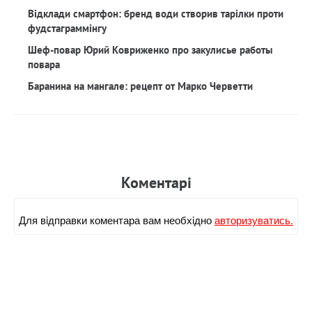
Відклади смартфон: бренд води створив тарілки проти
фудстаграммінгу
Шеф-повар Юрий Ковриженко про закулисье работы
повара
Баранина на мангале: рецепт от Марко Черветти
Коментарi
Для вiдправки коментара вам необхiдно
авторизуватись.