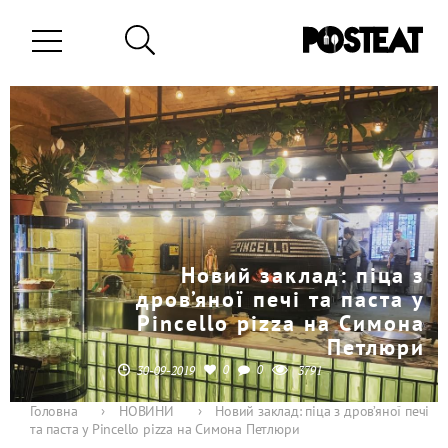
Новий заклад: піца з
дров’яної печі та паста у
Pincello pizza на Симона
Петлюри
0
0
30-09-2019
3791
Головна
›
НОВИНИ
›
Новий заклад: піца з дров’яної печі
та паста у Pincello pizza на Симона Петлюри