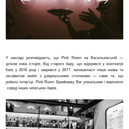
У закладі розповідають, що Pink Room на Васильківській —
цілком нова історія. Від старого бару, що відкрився у кінотеатрі
Київ у 2016 році і закрився у 2017, залишилася лише назва та
оксамитові меблі з дзеркальними столиками — саме те, що
робило інтер’єр. Pink Room Speakeasy Bar унікальним і вирізняло
серед інших київських барів.