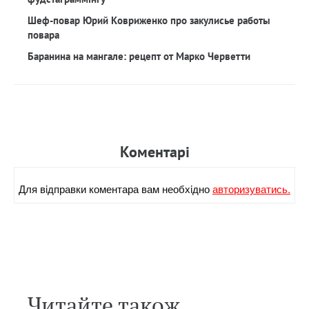
Шеф-повар Юрий Ковриженко про закулисье работы
повара
Баранина на мангале: рецепт от Марко Черветти
Коментарi
Для вiдправки коментара вам необхiдно
авторизуватись.
Читайте також