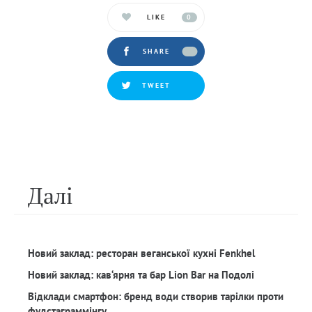
LIKE
0
SHARE
TWEET
Далi
Новий заклад: ресторан веганської кухні Fenkhel
Новий заклад: кав‘ярня та бар Lion Bar на Подолі
Відклади смартфон: бренд води створив тарілки проти
фудстаграммінгу