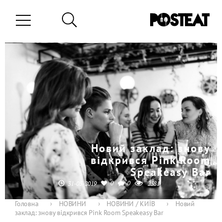
Новий заклад: знову
відкрився Pink Room
Speakeasy Bar
0
0
31-05-2019
2581
Головна
›
НОВИНИ
›
НОВИНИ / КИЇВ
›
Новий
заклад: знову відкрився Pink Room Speakeasy Bar