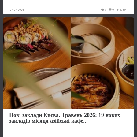
07-07-2026
0
0
4799
Нові заклади Києва. Травень 2026: 19 нових
закладів місяця азійські кафе...