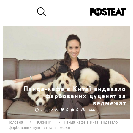
Панда-кафе в Китаї видавало
фарбованих цуценят за
ведмежат
0
0
23-10-2019
1447
Головна
›
НОВИНИ
›
Панда-кафе в Китаї видавало
фарбованих цуценят за ведмежат