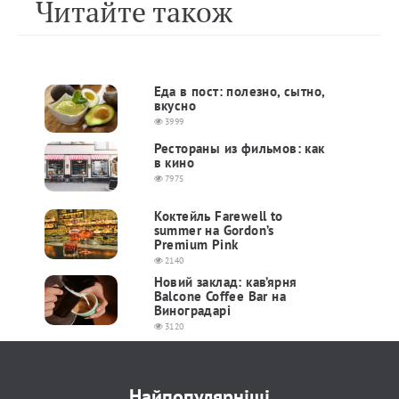
Читайте також
Еда в пост: полезно, сытно,
вкусно
3999
Рестораны из фильмов: как
в кино
7975
Коктейль Farewell to
summer на Gordon’s
Premium Pink
2140
Новий заклад: кав’ярня
Balcone Coffee Bar на
Виноградарі
3120
Найпопулярніші