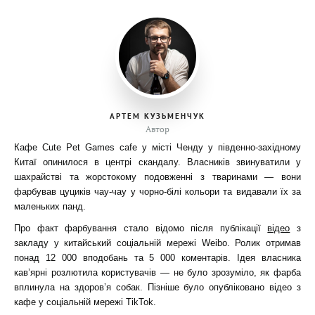
АРТЕМ КУЗЬМЕНЧУК
Автор
Кафе Cute Pet Games cafe у місті Ченду у південно-західному
Китаї опинилося в центрі скандалу. Власників звинуватили у
шахрайстві та жорстокому подовженні з тваринами — вони
фарбував цуциків чау-чау у чорно-білі кольори та видавали їх за
маленьких панд.
Про факт фарбування стало відомо після публікації
відео
з
закладу у китайський соціальній мережі
Weibo. Ролик отримав
понад 12 000 вподобань та 5 000 коментарів. Ідея власника
кав’ярні розлютила користувачів — не було зрозуміло, як фарба
вплинула на здоров’я собак. Пізніше було опубліковано відео з
кафе у соціальній мережі TikTok.