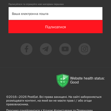
Підписуйтеся та отримуйте нові матеріали першими
Підписатися
Website health status:
Good
©2016—2026 PostEat. Всі права захищені. На сайті забороняється
розміщувати контент, на який ви не маєте прав і / або згоди
правовласника.
Просимо ознайомитися з
Угодою Користувача
та
Правилами