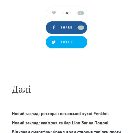
LIKE
0
SHARE
TWEET
Далi
Новий заклад: ресторан веганської кухні Fenkhel
Новий заклад: кав‘ярня та бар Lion Bar на Подолі
Відклади смартфон: бренд води створив тарілки проти