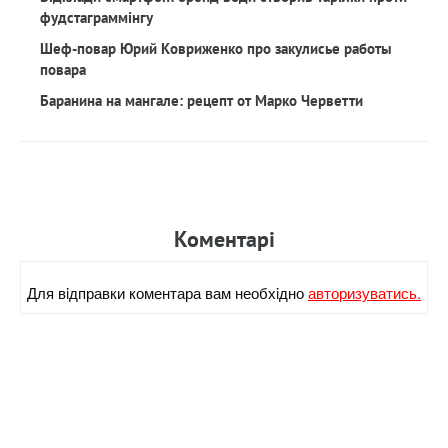
фудстаграммінгу
Шеф-повар Юрий Ковриженко про закулисье работы
повара
Баранина на мангале: рецепт от Марко Черветти
Коментарi
Для вiдправки коментара вам необхiдно
авторизуватись.