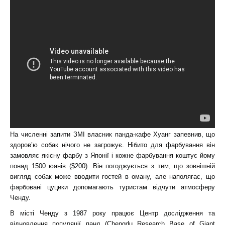
На численні запити ЗМІ власник панда-кафе Хуанг запевнив, що
здоров’ю собак нічого не загрожує. Нібито для фарбування він
замовляє якісну фарбу з Японії і кожне фарбування коштує йому
понад 1500 юанів ($200). Він погоджується з тим, що зовнішній
вигляд собак може вводити гостей в оману, але наполягає, що
фарбовані цуцики допомагають туристам відчути атмосферу
Ченду.
В місті Ченду з 1987 року працює Центр дослідження та
відновлення популяції панд (Chengdu Research Base of Giant