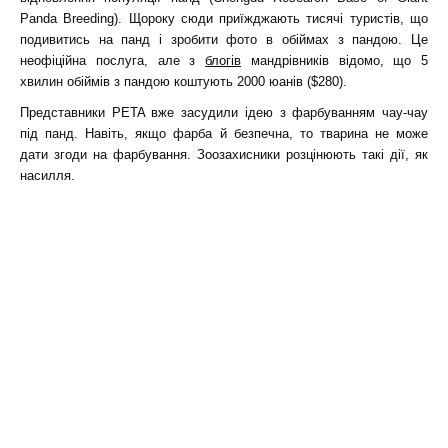
Panda Breeding). Щороку сюди приїжджають тисячі туристів, що
подивитись на панд і зробити фото в обіймах з пандою. Це
неофіційна послуга, але з
блогів
мандрівників відомо, що 5
хвилин обіймів з пандою коштують 2000 юанів ($280).
Представники PETA вже засудили ідею з фарбуванням чау-чау
під панд. Навіть, якщо фарба й безпечна, то тварина не може
дати згоди на фарбування. Зоозахисники розцінюють такі дії, як
насилля.