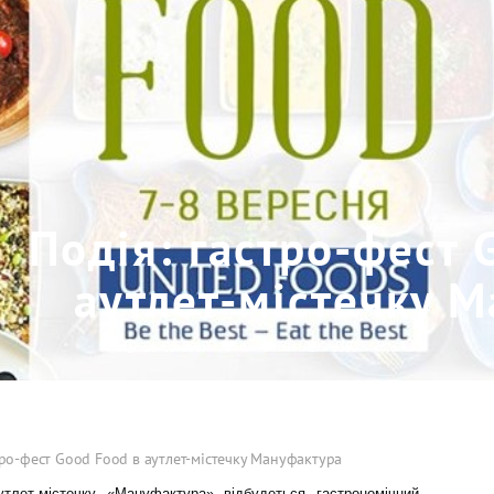
Подія: гастро-фест 
аутлет-містечку 
0
0
28-08-2019
1183
тро-фест Good Food в аутлет-містечку Мануфактура
тлет-містечку «Мануфактура» відбудеться гастрономічний