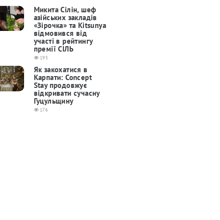
Микита Сілін, шеф
азійських закладів
«Зірочка» та Kitsunya
відмовився від
участі в рейтингу
премії СІЛЬ
193
Як закохатися в
Карпати: Concept
Stay продовжує
відкривати сучасну
Гуцульщину
176