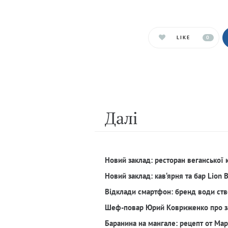
LIKE
0
Далi
Новий заклад: ресторан веганської 
Новий заклад: кав‘ярня та бар Lion 
Відклади смартфон: бренд води ств
Шеф-повар Юрий Ковриженко про з
Баранина на мангале: рецепт от Ма