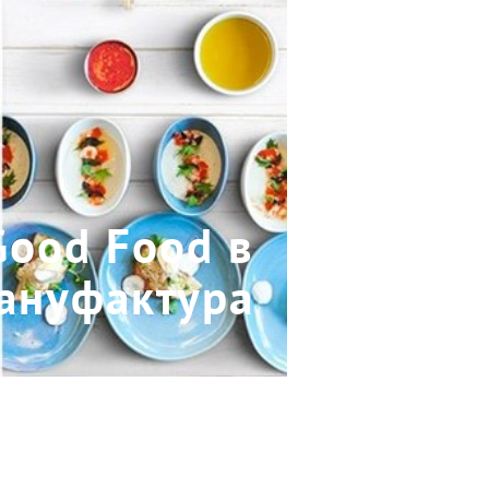
Good Food в
Мануфактура