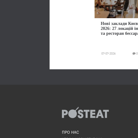
Нові заклади Києв
2026: 27 локацій і
та ресторан бессар
07-07-2026
0
ПРО НАС