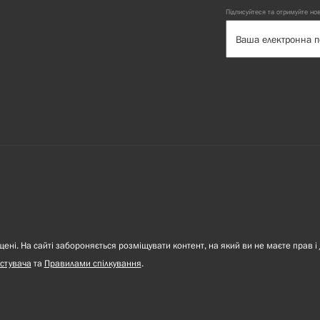
Підписуйтеся та отримуйте но
ні. На сайті забороняється розміщувати контент, на який ви не маєте прав і 
стувача
та
Правилами спілкування
.