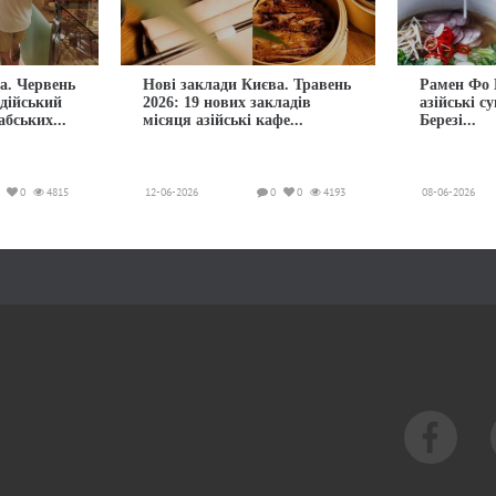
а. Червень
Нові заклади Києва. Травень
Рамен Фо 
ндійський
2026: 19 нових закладів
азійські с
абських...
місяця азійські кафе...
Березі...
0
4815
12-06-2026
0
0
4193
08-06-2026