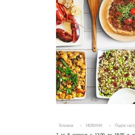
Головна
›
НОВИНИ
›
Подія: гас
7 та 8 вересня з 12:00 до 18:00 в ау