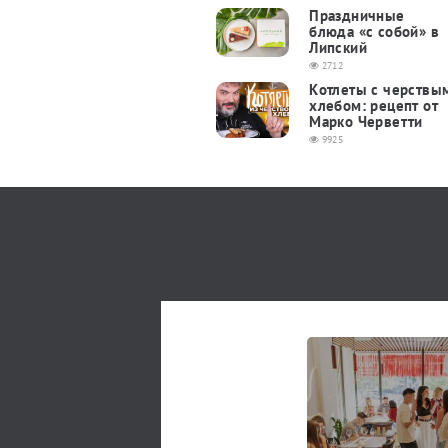
Праздничные
блюда «с собой» в
Липский
2712
Котлеты с черствы
хлебом: рецепт от
Марко Черветти
9925