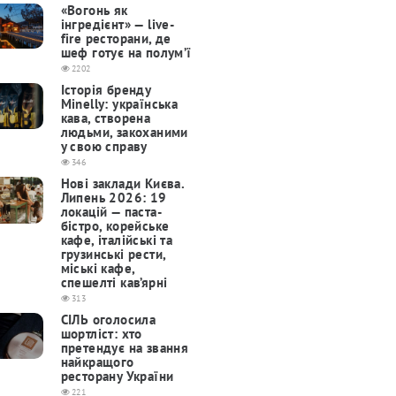
«Вогонь як
інгредієнт» — live-
fire ресторани, де
шеф готує на полум’ї
2202
Історія бренду
Minelly: українська
кава, створена
людьми, закоханими
у свою справу
346
Нові заклади Києва.
Липень 2026: 19
локацій — паста-
бістро, корейське
кафе, італійські та
грузинські рести,
міські кафе,
спешелті кав’ярні
313
СІЛЬ оголосила
шортліст: хто
претендує на звання
найкращого
ресторану України
221