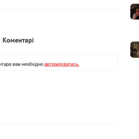
Коментарi
нтара вам необхiдно
авторизуватись.