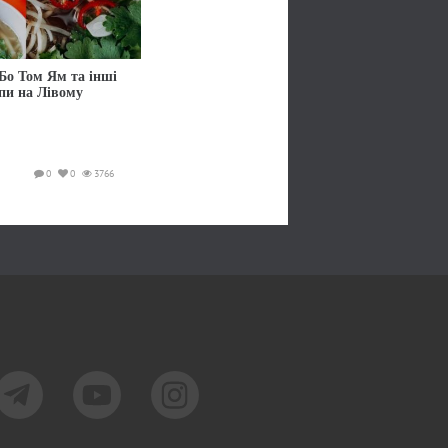
Бо Том Ям та інші
упи на Лівому
0
0
3766