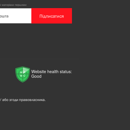
ві матеріали першими
Підписатися
Website health status:
Good
/ або згоди правовласника.