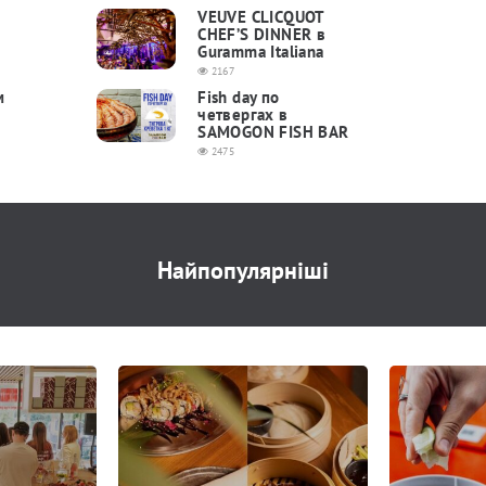
VEUVE CLICQUOT
CHEF’S DINNER в
Guramma Italiana
2167
м
Fish day по
четвергах в
SAMOGON FISH BAR
2475
Найпопулярніші