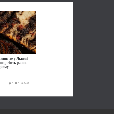
жня: де у Львові
 що робить ранок
дйому
0
0
3693