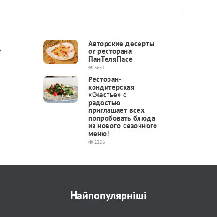
Авторские десерты
у
от ресторана
ПанТеляПасе⁩
3651
Ресторан-
кондитерская
«Счастье» с
радостью
приглашает всех
попробовать блюда
из нового сезонного
меню!
2226
Найпопулярніші