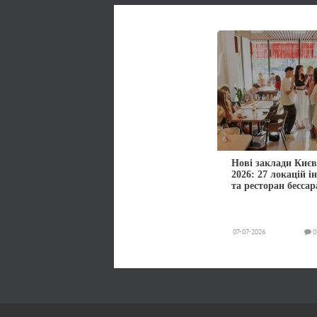
Нові заклади Києв
2026: 27 локацій і
та ресторан бессар
07-07-2026
0