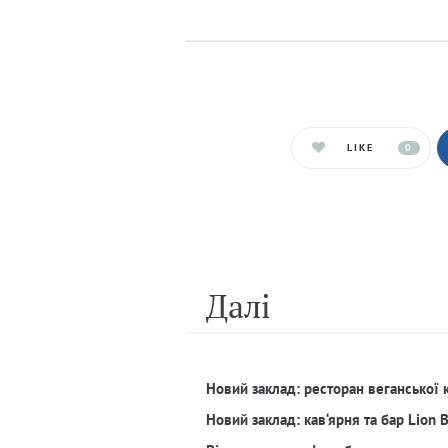
LIKE
0
Далi
Новий заклад: ресторан веганської 
Новий заклад: кав‘ярня та бар Lion 