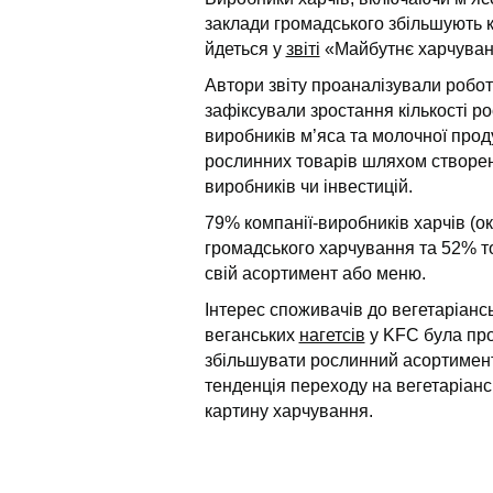
заклади громадського збільшують к
йдеться у
звіті
«Майбутнє харчуван
Автори звіту проаналізували робот
зафіксували зростання кількості р
виробників м’яса та молочної проду
рослинних товарів шляхом створенн
виробників чи інвестицій.
79% компанії-виробників харчів (о
громадського харчування та 52% т
свій асортимент або меню.
Інтерес споживачів до вегетаріан
веганських
нагетсів
у KFC була про
збільшувати рослинний асортимент.
тенденція переходу на вегетаріанс
картину харчування.