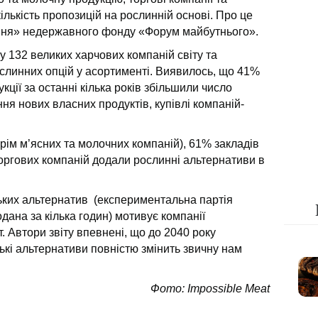
ількість пропозицій на рослинній основі. Про це
ня» недержавного фонду «Форум майбутнього».
у 132 великих харчових компаній світу та
ослинних опцій у асортименті. Виявилось, що 41%
кції за останні кілька років збільшили число
я нових власних продуктів, купівлі компаній-
крім м’ясних та молочних компаній), 61% закладів
оргових компаній додали рослинні альтернативи в
ських альтернатив (експериментальна партія
дана за кілька годин) мотивує компанії
 Автори звіту впевнені, що до 2040 року
ькі альтернативи повністю змінить звичну нам
Фото: Impossible Meat