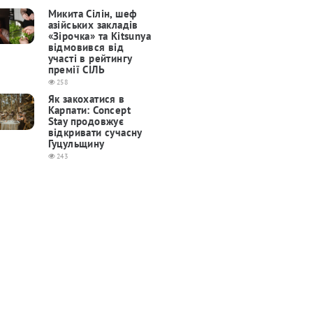
Микита Сілін, шеф
азійських закладів
«Зірочка» та Kitsunya
відмовився від
участі в рейтингу
премії СІЛЬ
258
Як закохатися в
Карпати: Concept
Stay продовжує
відкривати сучасну
Гуцульщину
243