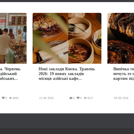
а. Червень
Нові заклади Києва. Травень
Випічка ти
ндійський
2026: 19 нових закладів
печуть те
абських...
місяця азійські кафе...
вартим пі
0
4845
12-06-2026
0
0
4217
03-08-2026