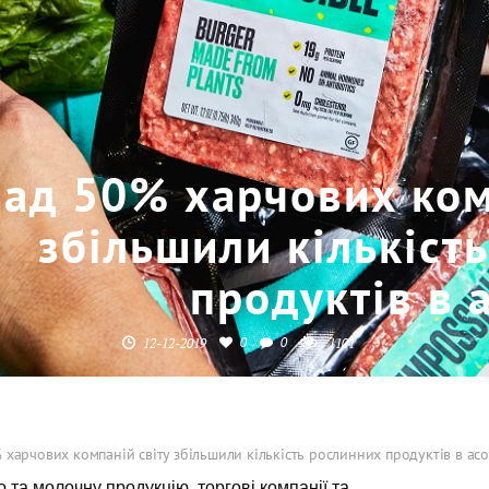
ад 50% харчових ком
збільшили кількіст
продуктів в 
0
0
12-12-2019
1101
харчових компаній світу збільшили кількість рослинних продуктів в ас
 та молочну продукцію, торгові компанії та