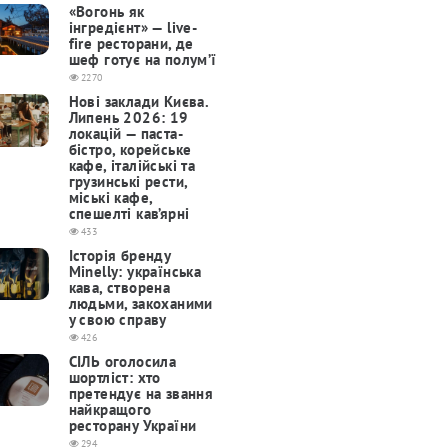
«Вогонь як
інгредієнт» — live-
fire ресторани, де
шеф готує на полум’ї
2270
Нові заклади Києва.
Липень 2026: 19
локацій — паста-
бістро, корейське
кафе, італійські та
грузинські рести,
міські кафе,
спешелті кав’ярні
433
Історія бренду
Minelly: українська
кава, створена
людьми, закоханими
у свою справу
426
СІЛЬ оголосила
шортліст: хто
претендує на звання
найкращого
ресторану України
294