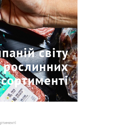
паній світу
ь рослинних
асортименті
ортименті