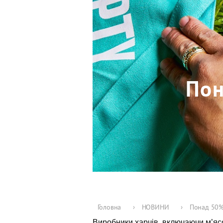
Пон
Головна
›
НОВИНИ
›
Понад 50% 
Виробники харчів, включаючи м’ясо