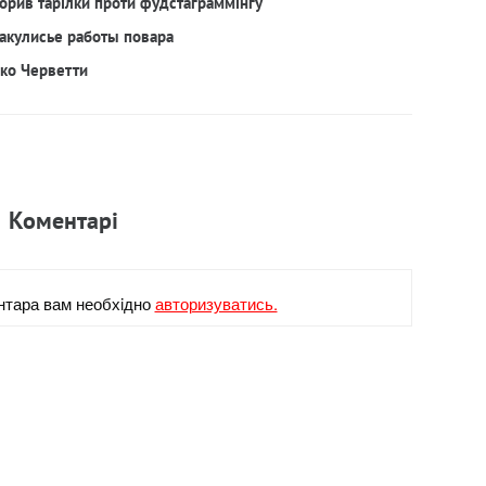
орив тарілки проти фудстаграммінгу
акулисье работы повара
рко Черветти
Коментарi
нтара вам необхiдно
авторизуватись.