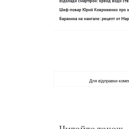
Відклади смартфон: бренд води ств
Шеф-повар Юрий Ковриженко про з
Баранина на мангале: рецепт от Ма
Для вiдправки коме