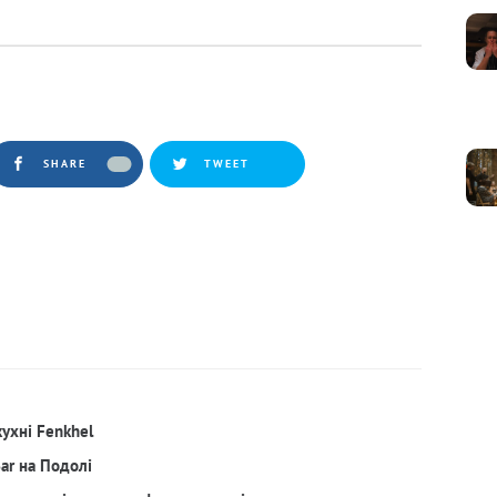
SHARE
TWEET
кухні Fenkhel
Bar на Подолі