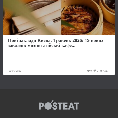
Нові заклади Києва. Травень 2026: 19 нових
закладів місяця азійські кафе...
12-06-2026
0
0
4227