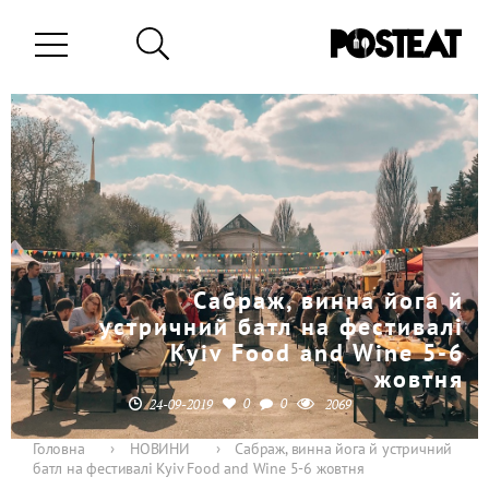
Сабраж, винна йога й
устричний батл на фестивалі
Kyiv Food and Wine 5-6
жовтня
0
0
24-09-2019
2069
Головна
›
НОВИНИ
›
Сабраж, винна йога й устричний
батл на фестивалі Kyiv Food and Wine 5-6 жовтня