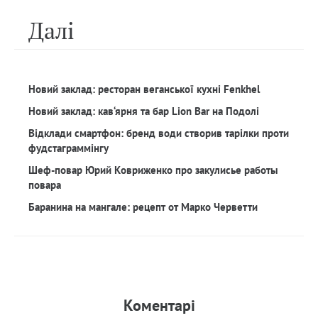
Далi
Новий заклад: ресторан веганської кухні Fenkhel
Новий заклад: кав‘ярня та бар Lion Bar на Подолі
Відклади смартфон: бренд води створив тарілки проти
фудстаграммінгу
Шеф-повар Юрий Ковриженко про закулисье работы
повара
Баранина на мангале: рецепт от Марко Черветти
Коментарi