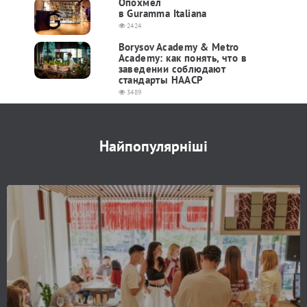
Опохмел
в Guramma Italiana
2424
Borysov Academy & Metro
Academy: как понять, что в
заведении соблюдают
стандарты HAACP
3489
Найпопулярніші