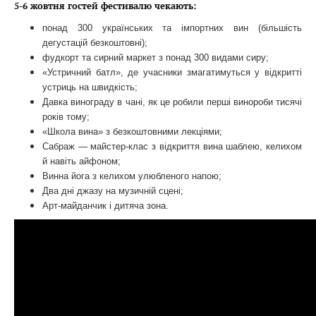
5-6 жовтня гостей фестивалю чекають:
понад 300 українських та імпортних вин (більшість
дегустацій безкоштовні);
фудкорт та сирний маркет з понад 300 видами сиру;
«Устричний батл», де учасники змагатимуться у відкритті
устриць на швидкість;
Давка винограду в чані, як це робили перші винороби тисячі
років тому;
«Школа вина» з безкоштовними лекціями;
Сабраж — майстер-клас з відкриття вина шаблею, келихом
й навіть айфоном;
Винна йога з келихом улюбленого напою;
Два дні джазу на музичній сцені;
Арт-майданчик і дитяча зона.