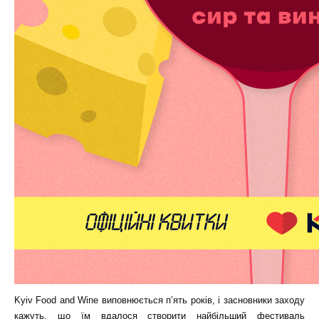
Kyiv Food and Wine виповнюється п’ять років, і засновники заходу
кажуть, що їм вдалося створити найбільший фестиваль