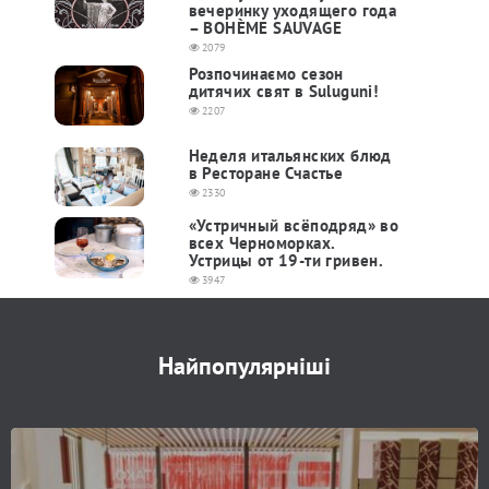
вечеринку уходящего года
– BOHÈME SAUVAGE
2079
Розпочинаємо сезон
дитячих свят в Suluguni!
2207
Неделя итальянских блюд
в Ресторане Счастье
2330
«Устричный всёподряд» во
всех Черноморках.
Устрицы от 19-ти гривен.
3947
Найпопулярніші