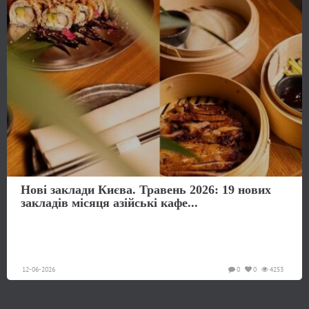
Нові заклади Києва. Травень 2026: 19 нових
закладів місяця азійські кафе...
12-06-2026
0
0
4253