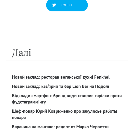
TWEET
Далi
Новий заклад: ресторан веганської кухні Fenkhel
Новий заклад: кав‘ярня та бар Lion Bar на Подолі
Відклади смартфон: бренд води створив тарілки проти
фудстаграммінгу
Шеф-повар Юрий Ковриженко про закулисье работы
повара
Баранина на мангале: рецепт от Марко Черветти